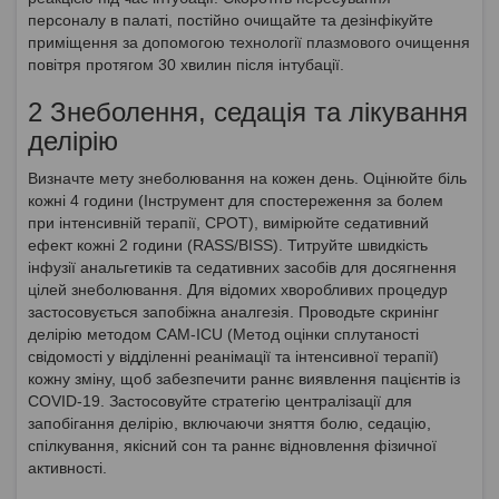
персоналу в палаті, постійно очищайте та дезінфікуйте
приміщення за допомогою технології плазмового очищення
повітря протягом 30 хвилин після інтубації.
2 Знеболення, седація та лікування
делірію
Визначте мету знеболювання на кожен день. Оцінюйте біль
кожні 4 години (Інструмент для спостереження за болем
при інтенсивній терапії, CPOT), вимірюйте седативний
ефект кожні 2 години (RASS/BISS). Титруйте швидкість
інфузії анальгетиків та седативних засобів для досягнення
цілей знеболювання. Для відомих хворобливих процедур
застосовується запобіжна аналгезія. Проводьте скринінг
делірію методом CAM-ICU (Метод оцінки сплутаності
свідомості у відділенні реанімації та інтенсивної терапії)
кожну зміну, щоб забезпечити раннє виявлення пацієнтів із
COVID-19. Застосовуйте стратегію централізації для
запобігання делірію, включаючи зняття болю, седацію,
спілкування, якісний сон та раннє відновлення фізичної
активності.