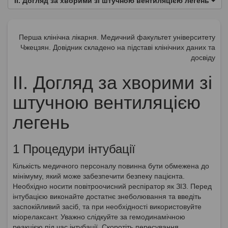
ІІ. Догляд за хворими зі штучною вентиляцією легень
Перша клінічна лікарня. Медичний факультет університету
Чжецзян. Довідник складено на підставі клінічних даних та
досвіду
ІІ. Догляд за хворими зі
штучною вентиляцією
легень
1 Процедури інтубації
Кількість медичного персоналу повинна бути обмежена до
мінімуму, який може забезпечити безпеку пацієнта.
Необхідно носити повітроочисний респіратор як ЗІЗ. Перед
інтубацією виконайте достатнє знеболювання та введіть
заспокійливий засіб, та при необхідності використовуйте
міорелаксант. Уважно слідкуйте за гемодинамічною
реакцією під час інтубації. Скоротіть пересування