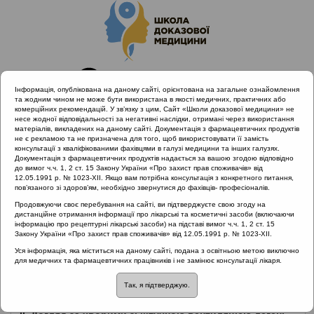
Інформація, опублікована на даному сайті, орієнтована на загальне ознайомлення
та жодним чином не може бути використана в якості медичних, практичних або
комерційних рекомендацій. У зв’язку з цим, Сайт «Школи доказової медицини» не
несе жодної відповідальності за негативні наслідки, отримані через використання
матеріалів, викладених на даному сайті. Документація з фармацевтичних продуктів
не є рекламою та не призначена для того, щоб використовувати її замість
консультації з кваліфікованими фахівцями в галузі медицини та інших галузях.
Головна
Нормативні документи
Документація з фармацевтичних продуктів надається за вашою згодою відповідно
Гострі респіраторні інфекції
до вимог ч.ч. 1, 2 ст. 15 Закону України «Про захист прав споживачів» від
12.05.1991 р. № 1023-XII. Якщо вам потрібна консультація з конкретного питання,
пов’язаного зі здоров’ям, необхідно звернутися до фахівців- професіоналів.
Рубрика:
Продовжуючи своє перебування на сайті, ви підтверджуєте свою згоду на
дистанційне отримання інформації про лікарські та косметичні засоби (включаючи
Гострі респіраторні інфекції
інформацію про рецептурні лікарські засоби) на підставі вимог ч.ч. 1, 2 ст. 15
Закону України «Про захист прав споживачів» від 12.05.1991 р. № 1023-XII.
Назва:
Уся інформація, яка міститься на даному сайті, подана з освітньою метою виключно
для медичних та фармацевтичних працівників і не замінює консультації лікаря.
Довідник з профілактики та лікування COVID-19
Так, я підтверджую.
ЗМІСТ: