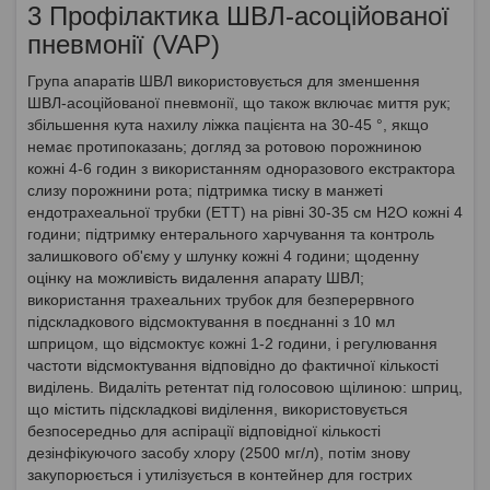
3 Профілактика ШВЛ-асоційованої
пневмонії (VAP)
Група апаратів ШВЛ використовується для зменшення
ШВЛ-асоційованої пневмонії, що також включає миття рук;
збільшення кута нахилу ліжка пацієнта на 30-45 °, якщо
немає протипоказань; догляд за ротовою порожниною
кожні 4-6 годин з використанням одноразового екстрактора
слизу порожнини рота; підтримка тиску в манжеті
ендотрахеальної трубки (ЕТТ) на рівні 30-35 см H2O кожні 4
години; підтримку ентерального харчування та контроль
залишкового об'єму у шлунку кожні 4 години; щоденну
оцінку на можливість видалення апарату ШВЛ;
використання трахеальних трубок для безперервного
підскладкового відсмоктування в поєднанні з 10 мл
шприцом, що відсмоктує кожні 1-2 години, і регулювання
частоти відсмоктування відповідно до фактичної кількості
виділень. Видаліть ретентат під голосовою щілиною: шприц,
що містить підскладкові виділення, використовується
безпосередньо для аспірації відповідної кількості
дезінфікуючого засобу хлору (2500 мг/л), потім знову
закупорюється і утилізується в контейнер для гострих