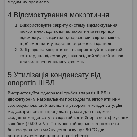
медичних предметів.
4 Відсмоктування мокротиння
Використовуйте закриту систему відсмоктування
мокротиння, що включає закритий катетер, що
відсмоктує, і закритий одноразовий збірний мішок,
щоб зменшити утворення аерозолю і крапель.
Забір зразка мокротиння: використовуйте закритий
катетер, що відсмоктує, і відповідний збірний мішок
для зменшення впливу крапель.
5 Утилізація конденсату від
апаратів ШВЛ
Використовуйте одноразові трубки апаратів ШВЛ із
двоконтурним нагрівальним проводом та автоматичним
зволожувачем, щоб зменшити утворення конденсату. Дві
медсестри повинні працювати разом для швидкого
скидання конденсату в закритий контейнер з дезінфікуючим
засобом (2500 мг/л). Потім контейнер можна помістити
безпосередньо в мийну установку при 90 °C для
автоматичного очищення та дезінфекції.