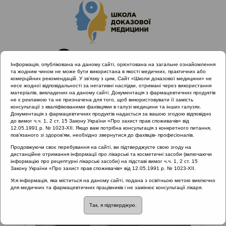
Інформація, опублікована на даному сайті, орієнтована на загальне ознайомлення
та жодним чином не може бути використана в якості медичних, практичних або
комерційних рекомендацій. У зв’язку з цим, Сайт «Школи доказової медицини» не
несе жодної відповідальності за негативні наслідки, отримані через використання
матеріалів, викладених на даному сайті. Документація з фармацевтичних продуктів
не є рекламою та не призначена для того, щоб використовувати її замість
консультації з кваліфікованими фахівцями в галузі медицини та інших галузях.
Документація з фармацевтичних продуктів надається за вашою згодою відповідно
до вимог ч.ч. 1, 2 ст. 15 Закону України «Про захист прав споживачів» від
12.05.1991 р. № 1023-XII. Якщо вам потрібна консультація з конкретного питання,
пов’язаного зі здоров’ям, необхідно звернутися до фахівців- професіоналів.
Навчальні матеріали
Продовжуючи своє перебування на сайті, ви підтверджуєте свою згоду на
дистанційне отримання інформації про лікарські та косметичні засоби (включаючи
інформацію про рецептурні лікарські засоби) на підставі вимог ч.ч. 1, 2 ст. 15
Закону України «Про захист прав споживачів» від 12.05.1991 р. № 1023-XII.
Уся інформація, яка міститься на даному сайті, подана з освітньою метою виключно
для медичних та фармацевтичних працівників і не замінює консультації лікаря.
Так, я підтверджую.