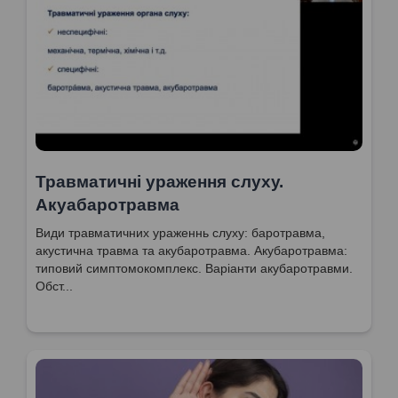
Травматичні ураження слуху.
Акуабаротравма
Види травматичних ураженнь слуху: баротравма,
акустична травма та акубаротравма. Акубаротравма:
типовий симптомокомплекс. Варіанти акубаротравми.
Обст...