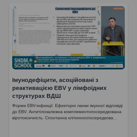
Імунодефіцити, асоційовані з
реактивацією EBV у лімфоїдних
структурах ВДШ
Форми EBV-інфекції. Ефекторні ланки імунної відповіді
до EBV. Антитілозалежна комплементопосередкована
віротоксичність. Спонтанна клітинноопосередкова...