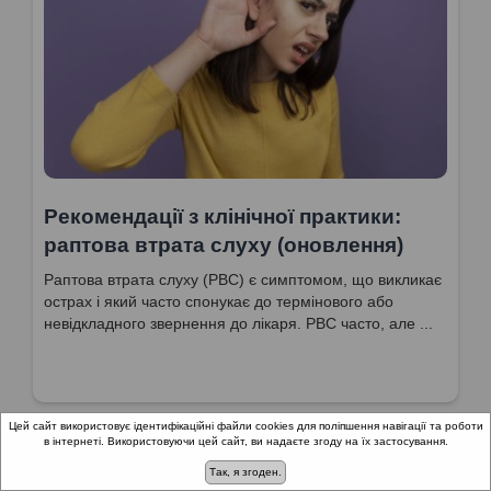
Рекомендації з клінічної практики:
раптова втрата слуху (оновлення)
Раптова втрата слуху (РВС) є симптомом, що викликає
острах і який часто спонукає до термінового або
невідкладного звернення до лікаря. РВС часто, але ...
Цей сайт використовує ідентифікаційні файли cookies для поліпшення навігації та роботи
в інтернеті. Використовуючи цей сайт, ви надаєте згоду на їх застосування.
Так, я згоден.