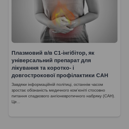
Плазмовий в/в С1-інгібітор, як
універсальний препарат для
лікування та коротко- і
довгострокової профілактики САН
Завдяки інформаційній політиці, останнім часом
зростає обізнаність медичного ком’юніті стосовно
питання спадкового ангіоневротичного набряку (САН).
Це...