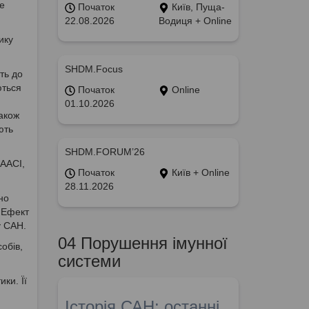
е
Початок
Київ, Пуща-
22.08.2026
Водиця + Online
ику
SHDM.Focus
ть до
ються
Початок
Online
01.10.2026
також
ють
SHDM.FORUM’26
AACI,
Початок
Київ + Online
28.11.2026
но
. Ефект
у САН.
04 Порушення імунної
обів,
системи
ки. Її
Історія САН: останні