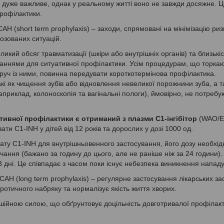
дуже важливе, однак у реальному житті воно не завжди досяжне. Ц
рофілактики.
АН (short term prophylaxis) – заходи, спрямовані на мінімізацію риз
озованих ситуацій.
ликий обсяг травматизації (шкіри або внутрішніх органів) та близькіс
заннями для ситуативної профілактики. Усім процедурам, що торка
оруч із ними, повинна передувати короткотермінова профілактика.
акі як чищення зубів або відновлення невеликої порожнини зуба, а 
приклад, колоноскопія та вагінальні пологи), ймовірно, не потребу
тивної профілактики є отриманий з плазми C1-інгібітор
(WAO/E
ти C1-INH у дітей від 12 років та дорослих у дозі 1000 од.
ту C1-INH для внутрішньовенного застосування, його дозу необхід
ання (бажано за годину до цього, але не раніше ніж за 24 години)
 дні. Це співпадає з часом поки існує небезпека виникнення напад
САН (long term prophylaxis) – регулярне застосування лікарських зас
вротичного набряку та нормалізує якість життя хворих.
ійною силою, що обґрунтовує доцільність довготривалої профілакти