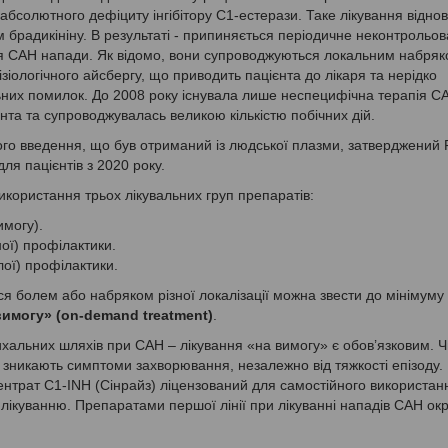
бсолютного дефіциту інгібітору С1-естерази. Таке лікування відно
м брадикініну. В результаті - припиняється періодичне неконтрольо
ля САН напади. Як відомо, вони супроводжуються локальним набряк
іологічного айсбергу, що приводить пацієнта до лікаря та нерідко
ьних помилок. До 2008 року існувала лише неспецифічна терапія С
та та супроводжувалась великою кількістю побічних дій.
ого введення, що був отриманий із людської плазми, затверджений 
ля пацієнтів з 2020 року.
користання трьох лікувальних груп препаратів:
имогу).
ої) профілактики.
ої) профілактики.
я болем або набряком різної локалізації можна звести до мінімуму
вимогу» (оn-demand treatment)
.
хальних шляхів при САН – лікування «на вимогу» є обов’язковим. 
зникають симптоми захворювання, незалежно від тяжкості епізоду
нтрат C1-INH (Сінрайз) ліцензований для самостійного використанн
ікуванню. Препаратами першої лінії при лікуванні нападів САН окр