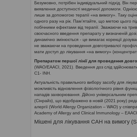
Безумовно, потрібен індивідуальний підхід. Він пе
виявлення доступності медичної допомоги. Одніє
лише за допомогою терапії «на вимогу». Таку оцінк
одного разу на рік. Пам’ятайте, що метою цього 
побічними ефектами від терапії. Зважаючи на трив
своєчасного введення препарату у визначеній дозі,
динамічно змінюється - це вимагає корекції дозув
не зважаючи на проведення довготривалої профілак
мати доступ до лікування «на вимогу» (концентрат 
Препаратом першої лінії для проведення довго
(WAO/EAACI, 2021). Введення доз слід здійснювати
C1- INH.
Актуальність правильного вибору засобу для лікува
можливість відновлення фізіологічного рівня функ
нападів захворювання. Дійсно універсальним преп
(Сінрайз), що відображено в новій (2021 року) ре
алергії (World Allergy Organization – WAO) у співпр
Academy of Allergy and Clinical Immunology – EAACI
Мішені для лікування САН на вимогу (S. 