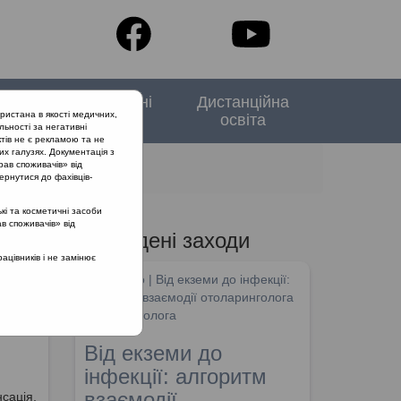
тори
Спеціальні
Дистанційна
ристана в якості медичних,
випуски
освіта
льності за негативні
тів не є рекламою та не
их галузях. Документація з
рав споживачів» від
ернутися до фахівців-
кі та косметичні засоби
ав споживачів» від
Проведені заходи
цівників і не замінює
SHDM.info | Від екземи до інфекції:
алгоритм взаємодії отоларинголога
та дерматолога
Від екземи до
інфекції: алгоритм
взаємодії
нсація,