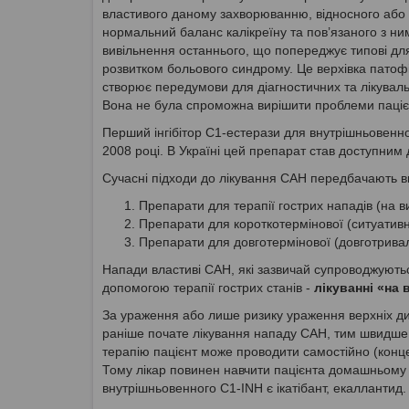
властивого даному захворюванню, відносного або а
нормальний баланс калікреїну та пов’язаного з ни
вивільнення останнього, що попереджує типові д
розвитком больового синдрому. Це верхівка патофіз
створює передумови для діагностичних та лікувал
Вона не була спроможна вирішити проблеми пацієн
Перший інгібітор C1-естерази для внутрішньовенн
2008 році. В Україні цей препарат став доступним д
Сучасні підходи до лікування САН передбачають ви
Препарати для терапії гострих нападів (на в
Препарати для короткотермінової (ситуативн
Препарати для довготермінової (довготривал
Напади властиві САН, які зазвичай супроводжуютьс
допомогою терапії гострих станів -
лікуванні «на 
За ураження або лише ризику ураження верхніх ди
раніше почате лікування нападу САН, тим швидше 
терапію пацієнт може проводити самостійно (конце
Тому лікар повинен навчити пацієнта домашньому л
внутрішньовенного C1-INH є ікатібант, екаллантид.