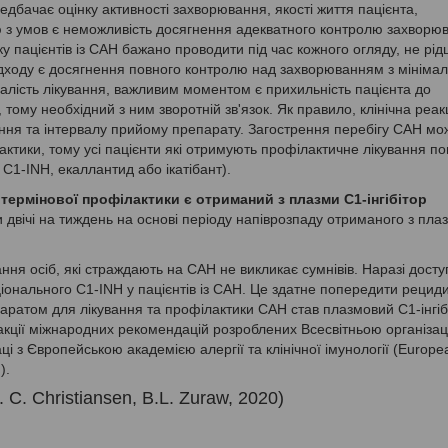
редбачає оцінку активності захворювання, якості життя пацієнта,
ю з умов є неможливість досягнення адекватного контролю захворю
у пацієнтів із САН бажано проводити під час кожного огляду, не рі
підходу є досягнення повного контролю над захворюванням з мініма
алість лікування, важливим моментом є прихильність пацієнта до
 тому необхідний з ним зворотній зв'язок. Як правило, клінічна реак
ання та інтервалу прийому препарату. Загострення перебігу САН мо
тики, тому усі пацієнти які отримують профілактичне лікування по
C1-INH, екаллантид або ікатібант).
термінової профілактики є отриманий з плазми C1-інгібітор
 двічі на тиждень на основі періоду напіврозпаду отриманого з пла
ння осіб, які страждають на САН не викликає сумнівів. Наразі дост
ціонального С1-INH у пацієнтів із САН. Це здатне попередити рецид
аратом для лікування та профілактики САН став плазмовий С1-інгіб
дакції міжнародних рекомендацій розроблених Всесвітньою організац
аці з Європейською академією алергії та клінічної імунології (Europe
).
C. Christiansen, B.L. Zuraw, 2020)