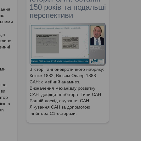
150 років та подальші
вання
перспективи
дше
льними
ція
жливе,
винні
зми
З історії ангіоневротичного набряку:
Квінке 1882, Вільям Ослер 1888.
САН: сімейний анамнез.
упна
Визначення механізму розвитку
иви
САН: дефіцит інгібітора. Типи САН.
ітор
Ранній досвід лікування САН.
ією з
Лікування САН за допомогою
an
інгібітора С1-естерази.