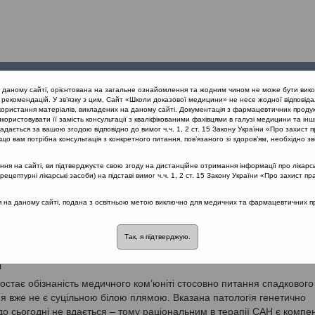
Проведені
Конференції
Партнери
Лек
а даному сайті, орієнтована на загальне ознайомлення та жодним чином не може бути вико
заходи
проекту
рекомендацій. У зв’язку з цим, Сайт «Школи доказової медицини» не несе жодної відповіда
користання матеріалів, викладених на даному сайті. Документація з фармацевтичних продук
користовувати її замість консультації з кваліфікованими фахівцями в галузі медицини та інш
мунної системи
дається за вашою згодою відповідно до вимог ч.ч. 1, 2 ст. 15 Закону України «Про захист п
парат для лікування та коротко- і довгострокової профілактики САН
що вам потрібна консультація з конкретного питання, пов’язаного зі здоров’ям, необхідно зв
я на сайті, ви підтверджуєте свою згоду на дистанційне отримання інформації про лікарсь
цептурні лікарські засоби) на підставі вимог ч.ч. 1, 2 ст. 15 Закону України «Про захист пр
гібітор, як універсальний
ся на даному сайті, подана з освітньою метою виключно для медичних та фармацевтичних пра
ння та коротко- і
Так, я підтверджую.
філактики САН
ростає обізнаність медичного ком’юніті стосовно питання спадкового
я вже не є суцільною білою плямою. Вказана патологія генетично
до сьогодні не вдається – тому раціональним в терапії САН є компе