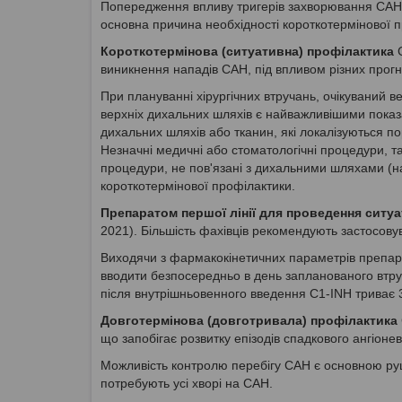
Попередження впливу тригерів захворювання САН 
основна причина необхідності короткотермінової п
Короткотермінова (ситуативна) профілактика
С
виникнення нападів САН, під впливом різних прогн
При плануванні хірургічних втручань, очікуваний ве
верхніх дихальних шляхів є найважливішими пока
дихальних шляхів або тканин, які локалізуються п
Незначні медичні або стоматологічні процедури, т
процедури, не пов'язані з дихальними шляхами (на
короткотермінової профілактики.
Препаратом першої лінії для проведення ситуа
2021). Більшість фахівців рекомендують застосовува
Виходячи з фармакокінетичних параметрів препара
вводити безпосередньо в день запланованого втруч
після внутрішньовенного введення C1-INH триває 3
Довготермінова (довготривала) профілактика
що запобігає розвитку епізодів спадкового ангіоне
Можливість контролю перебігу САН є основною руш
потребують усі хворі на САН.