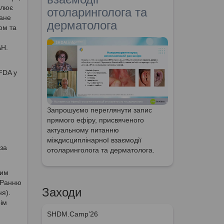
влює
отоларинголога та
ване
дерматолога
ом та
АН.
FDA у
Запрошуємо переглянути запис
прямого ефіру, присвяченого
актуальному питанню
міждисциплінарної взаємодії
 за
отоларинголога та дерматолога.
Чим
. Ранню
Заходи
я).
ім
SHDM.Camp’26