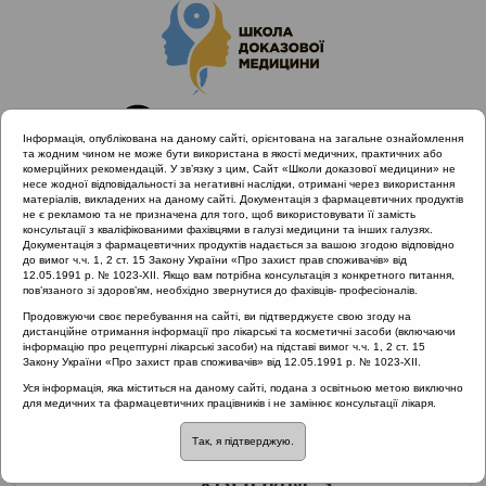
Інформація, опублікована на даному сайті, орієнтована на загальне ознайомлення
та жодним чином не може бути використана в якості медичних, практичних або
комерційних рекомендацій. У зв’язку з цим, Сайт «Школи доказової медицини» не
несе жодної відповідальності за негативні наслідки, отримані через використання
матеріалів, викладених на даному сайті. Документація з фармацевтичних продуктів
не є рекламою та не призначена для того, щоб використовувати її замість
консультації з кваліфікованими фахівцями в галузі медицини та інших галузях.
Головна
Нормативні документи
Документація з фармацевтичних продуктів надається за вашою згодою відповідно
до вимог ч.ч. 1, 2 ст. 15 Закону України «Про захист прав споживачів» від
12.05.1991 р. № 1023-XII. Якщо вам потрібна консультація з конкретного питання,
Рубрика:
пов’язаного зі здоров’ям, необхідно звернутися до фахівців- професіоналів.
Хронічні риносинусити
Продовжуючи своє перебування на сайті, ви підтверджуєте свою згоду на
дистанційне отримання інформації про лікарські та косметичні засоби (включаючи
інформацію про рецептурні лікарські засоби) на підставі вимог ч.ч. 1, 2 ст. 15
Закону України «Про захист прав споживачів» від 12.05.1991 р. № 1023-XII.
Уся інформація, яка міститься на даному сайті, подана з освітньою метою виключно
Протокол надання
для медичних та фармацевтичних працівників і не замінює консультації лікаря.
медичної допомоги
Так, я підтверджую.
хворим з