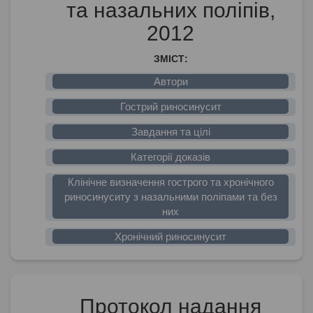
та назальних поліпів,
2012
ЗМІСТ:
Автори
Гострий риносинусит
Завдання та цілі
Категорії доказів
Клінічне визначення гострого та хронічного
риносинуситу з назальними поліпами та без
них
Хронічний риносинусит
Протокол надання