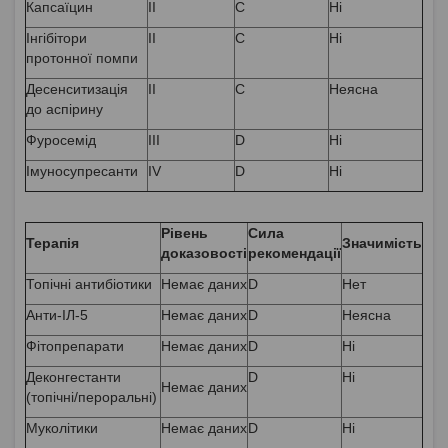
Капсаїцин
II
C
Ні
Інгібітори
II
C
Ні
протонної помпи
Десенситизація
II
C
Неясна
до аспірину
Фуросемід
III
D
Ні
Імуносупресанти
IV
D
Ні
Рівень
Сила
Терапія
Значимість
доказовості
рекомендації
Топічні антибіотики
Немає даних
D
Нет
Анти-ІЛ-5
Немає даних
D
Неясна
Фітопрепарати
Немає даних
D
Ні
Деконгестанти
D
Ні
Немає даних
(топічні/пероральні)
Муколітики
Немає даних
D
Ні