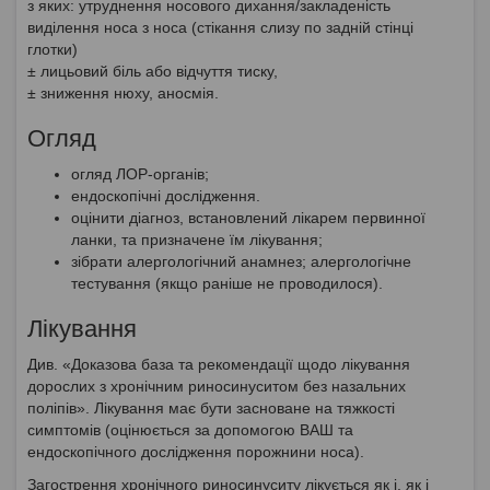
з яких: утруднення носового дихання/закладеність
виділення носа з носа (стікання слизу по задній стінці
глотки)
± лицьовий біль або відчуття тиску,
± зниження нюху, аносмія.
Огляд
огляд ЛОР-органів;
ендоскопічні дослідження.
оцінити діагноз, встановлений лікарем первинної
ланки, та призначене їм лікування;
зібрати алергологічний анамнез; алергологічне
тестування (якщо раніше не проводилося).
Лікування
Див. «Доказова база та рекомендації щодо лікування
дорослих з хронічним риносинуситом без назальних
поліпів». Лікування має бути засноване на тяжкості
симптомів (оцінюється за допомогою ВАШ та
ендоскопічного дослідження порожнини носа).
Загострення хронічного риносинуситу лікується як і, як і