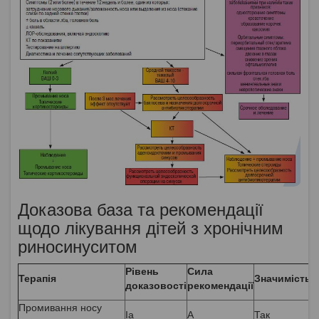
Доказова база та рекомендації
щодо лікування дітей з хронічним
риносинуситом
Рівень
Сила
Терапія
Значимість
доказовості
рекомендації
Промивання носу
Ia
A
Так