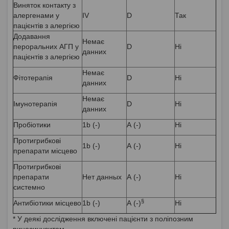
Виняток контакту з
алергенами у
IV
D
Так
пацієнтів з алергією
Додавання
Немає
пероральних АГП у
D
Ні
данних
пацієнтів з алергією
Немає
Фітотерапія
D
Ні
данних
Немає
Імунотерапія
D
Ні
данних
Пробіотики
1b (-)
А (-)
Ні
Протигрибкові
1b (-)
А (-)
Ні
препарати місцево
Протигрибкові
препарати
Нет данных
А (-)
Ні
системно
§
Антибіотики місцево
1b (-)
А (-)
Ні
* У деякі дослідження включені пацієнти з поліпозним
риносинуситом.