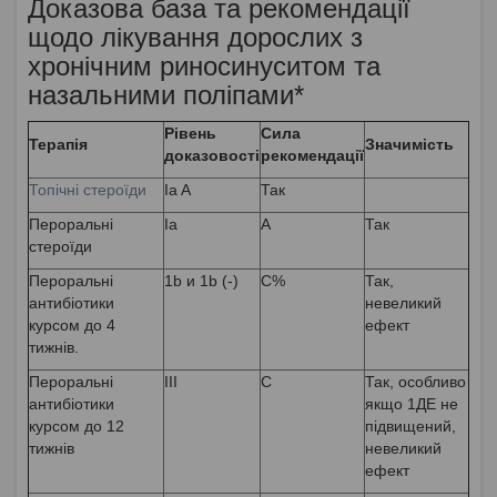
Доказова база та рекомендації
щодо лікування дорослих з
хронічним риносинуситом та
назальними поліпами*
Рівень
Сила
Терапія
Значимість
доказовості
рекомендації
Топічні стероїди
Ia A
Так
Пероральні
Ia
A
Так
стероїди
Пероральні
1b и 1b (-)
C%
Так,
антибіотики
невеликий
курсом до 4
ефект
тижнів.
Пероральні
III
C
Так, особливо
антибіотики
якщо 1ДЕ не
курсом до 12
підвищений,
тижнів
невеликий
ефект