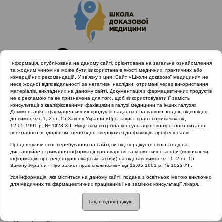
Інформація, опублікована на даному сайті, орієнтована на загальне ознайомлення
та жодним чином не може бути використана в якості медичних, практичних або
комерційних рекомендацій. У зв’язку з цим, Сайт «Школи доказової медицини» не
несе жодної відповідальності за негативні наслідки, отримані через використання
матеріалів, викладених на даному сайті. Документація з фармацевтичних продуктів
не є рекламою та не призначена для того, щоб використовувати її замість
консультації з кваліфікованими фахівцями в галузі медицини та інших галузях.
Головна
Нормативні документи
Хронічні риносинусити
Документація з фармацевтичних продуктів надається за вашою згодою відповідно
до вимог ч.ч. 1, 2 ст. 15 Закону України «Про захист прав споживачів» від
12.05.1991 р. № 1023-XII. Якщо вам потрібна консультація з конкретного питання,
Рубрика:
пов’язаного зі здоров’ям, необхідно звернутися до фахівців- професіоналів.
Хронічні риносинусити
Продовжуючи своє перебування на сайті, ви підтверджуєте свою згоду на
дистанційне отримання інформації про лікарські та косметичні засоби (включаючи
інформацію про рецептурні лікарські засоби) на підставі вимог ч.ч. 1, 2 ст. 15
Закону України «Про захист прав споживачів» від 12.05.1991 р. № 1023-XII.
Назва:
EPOS Європейський погоджувальний документ з
Уся інформація, яка міститься на даному сайті, подана з освітньою метою виключно
для медичних та фармацевтичних працівників і не замінює консультації лікаря.
риносинуситу та назальних поліпів, 2012
Так, я підтверджую.
ЗМІСТ: