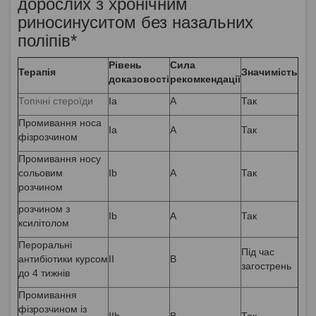
дорослих з хронічним
риносинуситом без назальних
поліпів*
Рівень
Сила
Терапія
Значимість
доказовості
рекомкендації
Топічні стероїди
Ia
A
Так
Промивання носа
Ia
A
Так
фізрозчином
Промивання носу
сольовим
Ib
A
Так
розчином
розчином з
Ib
A
Так
ксилітолом
Пероральні
Під час
антибіотики курсом
II
B
загострень
до 4 тижнів
Промивання
фізрозчином із
IIb
B
Так