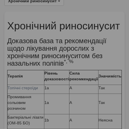
Хронічний риносинусит
Хронічний риносинусит
Доказова база та рекомендації
щодо лікування дорослих з
хронічним риносинуситом без
*, %
назальних поліпів
Рівень
Сила
Терапія
Значимість
доказовості
рекомкендації
Топічні стероїди
1а
А
Так
Промивання
сольовим
1а
А
Так
розчином
Бактеріальні лізати
1b
А
Неясна
(ОМ-85 БО)