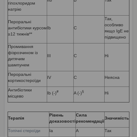
гіпохлоридом
натрію
Так,
Пероральні
особливо
антибіотики курсом
Ib
C
якщо IgE не
≥12 тижнів**
підвищено
Промивання
фізрозчином із
III
C
Ні
дитячим
шампунем
Пероральні
IV
C
Неясна
кортикостероїди
Антибіотики
#
§
Ib (-)
A (-)
Ні
місцево
Рівень
Сила
Терапія
Значимість
доказовості
рекомендації
Топічні стероїди
Ia
A
Так