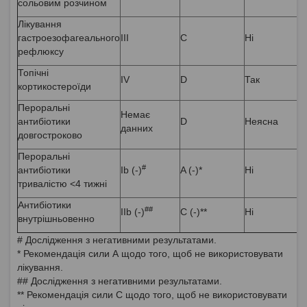
сольовим розчином
Лікування
гастроезофагеального
III
C
Ні
рефлюксу
Топічні
IV
D
Так
кортикостероїди
Пероральні
Немає
антибіотики
D
Неясна
данних
довгостроково
Пероральні
#
антибіотики
Ib (-)
A (-)*
Ні
тривалістю <4 тижні
Антибіотики
##
IIb (-)
C (-)**
Ні
внутрішньовенно
# Дослідження з негативними результатами.
* Рекомендація сили А щодо того, щоб не використовувати
лікування.
## Дослідження з негативними результатами.
** Рекомендація сили С щодо того, щоб не використовувати