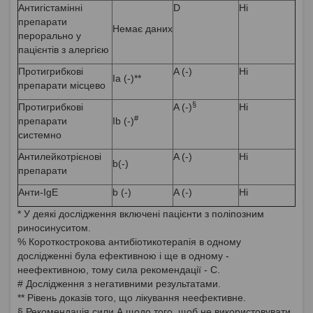
Антигістамінні
D
Ні
препарати
Немає даних
перорально у
пацієнтів з алергією
Протигрибкові
A (-)
Ні
Ia (-)**
препарати місцево
§
Протигрибкові
A (-)
Ні
#
препарати
Ib (-)
системно
Антилейкотрієнові
A (-)
Ні
b(-)
препарати
Анти-IgE
b (-)
A (-)
Ні
* У деякі дослідження включені пацієнти з поліпозним
риносинуситом.
% Короткострокова антибіотикотерапія в одному
дослідженні була ефективною і ще в одному -
неефективною, тому сила рекомендації - С.
# Дослідження з негативними результатами.
** Рівень доказів того, що лікування неефективне.
§ Рекомендація сили А щодо того, щоб не використовувати