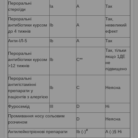
Пероральні
Ia
A
Так
стероїди
Пероральні
Так,
антибіотики курсом
Ib
A
невеликий
до 4 тижнів
ефект
Анти-ІЛ-5
Ib
А
Так
Так, тільки
Пероральні
якщо 1ДЕ
антибіотики курсом
Ib
С**
не
>12 тижнів
підвищено
Пероральні
антигістамінні
Ib
C
Неясна
препарати у
пацієнтів з алергією
Фуросемід
III
D
Ні
Промивання носу сольовим
D
Неясна
розчином
#
Антилейкотрієнові препарати
Ib (-)
А (-)§ Ні