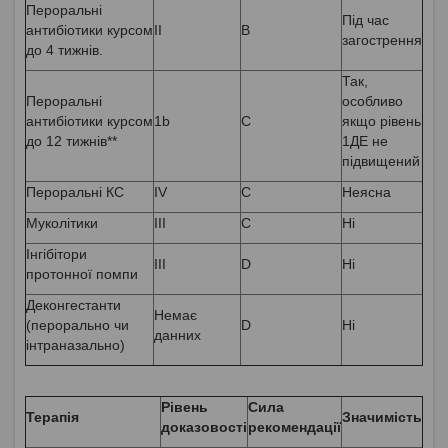
Пероральні
Під час
антибіотики курсом
II
В
загострення
до 4 тижнів.
Так,
Пероральні
особливо
антибіотики курсом
1b
С
якщо рівень
до 12 тижнів**
1ДЕ не
підвищений
Пероральні КС
IV
С
Неясна
Муколітики
III
С
Ні
Інгібітори
III
D
Ні
протонної помпи
Деконгестанти
Немає
(перорально чи
D
Ні
данних
інтраназально)
Рівень
Сила
Терапія
Значимість
доказовості
рекомендації