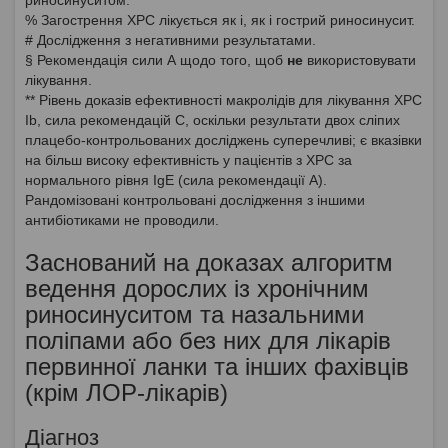
% Загострення ХРС лікується як і, як і гострий риносинусит.
# Дослідження з негативними результатами.
§ Рекомендація сили А щодо того, щоб
не
використовувати
лікування.
** Рівень доказів ефективності макролідів для лікування ХРС
Ib, сила рекомендацій С, оскільки результати двох сліпих
плацебо-контрольованих досліджень суперечливі; є вказівки
на більш високу ефективність у пацієнтів з ХРС за
нормального рівня IgE (сила рекомендації А).
Рандомізовані контрольовані дослідження з іншими
антибіотиками не проводили.
Заснований на доказах алгоритм
ведення дорослих із хронічним
риносинуситом та назальними
поліпами або без них для лікарів
первинної ланки та інших фахівців
(крім ЛОР-лікарів)
Діагноз