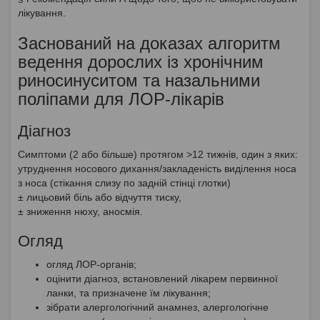
лікування.
Заснований на доказах алгоритм
ведення дорослих із хронічним
риносинуситом та назальними
поліпами для ЛОР-лікарів
Діагноз
Симптоми (2 або більше) протягом >12 тижнів, один з яких:
утруднення носового дихання/закладеність виділення носа
з носа (стікання слизу по задній стінці глотки)
± лицьовий біль або відчуття тиску,
± зниження нюху, аносмія.
Огляд
огляд ЛОР-органів;
оцінити діагноз, встановлений лікарем первинної
ланки, та призначене їм лікування;
зібрати алергологічний анамнез, алергологічне