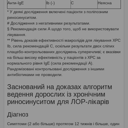
Анти-IgE
Ib (-)
C
Неясна
* У деякі дослідження включені пацієнти з поліпозним
риносинуситом.
# Дослідження з негативними результатами.
§ Рекомендація сили А щодо того, щоб не використовувати
лікування.
** Рівень доказів ефективності макролідів для лікування ХРС
Ib, сила рекомендацій С, оскільки результати двох сліпих
плацебо-контрольованих досліджень суперечливі; є вказівки
на більш високу ефективність у пацієнтів з ХРС за
нормального рівня IgE (сила рекомендації А).
Рандомізовані контрольовані дослідження з іншими
антибіотиками не проводили.
Заснований на доказах алгоритм
ведення дорослих із хронічним
риносинуситом для ЛОР-лікарів
Діагноз
Симптоми (2 або більше) протягом 12 тижнів і більше, один