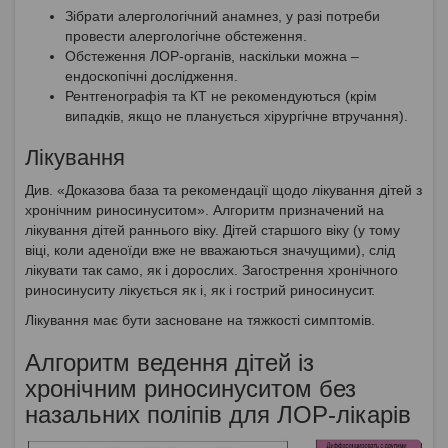
Зібрати алергологічний анамнез, у разі потреби
провести алергологічне обстеження.
Обстеження ЛОР-органів, наскільки можна –
ендоскопічні дослідження.
Рентгенографія та КТ не рекомендуються (крім
випадків, якщо не планується хірургічне втручання).
Лікування
Див. «Доказова база та рекомендації щодо лікування дітей з
хронічним риносинуситом». Алгоритм призначений на
лікування дітей раннього віку. Дітей старшого віку (у тому
віці, коли аденоїди вже не вважаються значущими), слід
лікувати так само, як і дорослих. Загострення хронічного
риносинуситу лікується як і, як і гострий риносинусит.
Лікування має бути засноване на тяжкості симптомів.
Алгоритм ведення дітей із
хронічним риносинуситом без
назальних поліпів для ЛОР-лікарів