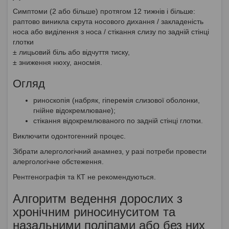
Симптоми (2 або більше) протягом 12 тижнів і більше:
раптово виникла скрута носового дихання / закладеність
носа або виділення з носа / стікання слизу по задній стінці
глотки
± лицьовий біль або відчуття тиску,
± зниження нюху, аносмія.
Огляд
риноскопія (набряк, гіперемія слизової оболонки,
гнійне відокремлюване);
стікання відокремлюваного по задній стінці глотки.
Виключити одонтогенний процес.
Зібрати алергологічний анамнез, у разі потреби провести
алергологічне обстеження.
Рентгенографія та КТ не рекомендуються.
Алгоритм ведення дорослих з
хронічним риносинуситом та
назальними поліпами або без них