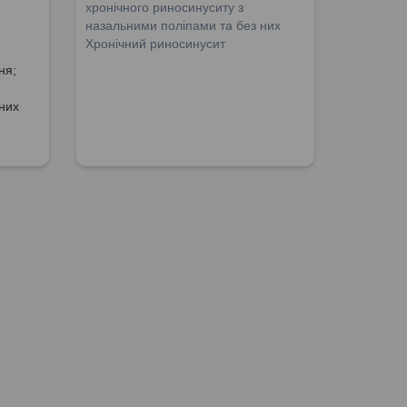
хронічного риносинуситу з
назальними поліпами та без них
Хронічний риносинусит
ня;
них