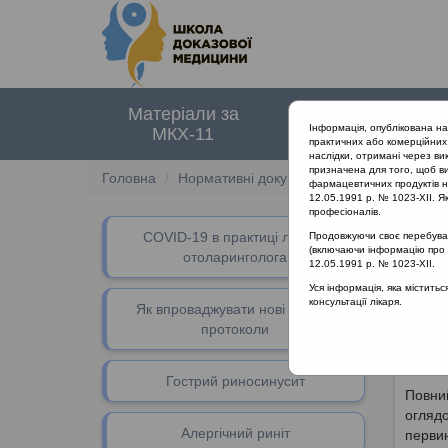
Матеріали за
Нормативні
Інформація, опублікована н
МКХ-11
документи
практичних або комерційних 
наслідки, отримані через ви
призначена для того, щоб ви
Головна
Нормативні документи
Хронічні рино
фармацевтичних продуктів на
12.05.1991 р. № 1023-XII. Як
професіоналів.
СOVID-19 в практиці лікаря-
Продовжуючи своє перебуванн
(включаючи інформацію про ре
За
отоларинголога
12.05.1991 р. № 1023-XII.
Уся інформація, яка містить
консультації лікаря.
Риноси
Як впроваджувати нові клінічні
призво
протоколи
кишень
діагно
Гострий риносинусит
Повний
оглядо
Алергічний риніт
первин