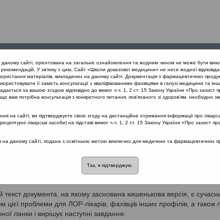
Проведені
Конференції
Партнери
Лек
а даному сайті, орієнтована на загальне ознайомлення та жодним чином не може бути вико
заходи
проекту
рекомендацій. У зв’язку з цим, Сайт «Школи доказової медицини» не несе жодної відповіда
користання матеріалів, викладених на даному сайті. Документація з фармацевтичних продук
користовувати її замість консультації з кваліфікованими фахівцями в галузі медицини та інш
синусити
дається за вашою згодою відповідно до вимог ч.ч. 1, 2 ст. 15 Закону України «Про захист п
що вам потрібна консультація з конкретного питання, пов’язаного зі здоров’ям, необхідно зв
я на сайті, ви підтверджуєте свою згоду на дистанційне отримання інформації про лікарсь
цептурні лікарські засоби) на підставі вимог ч.ч. 1, 2 ст. 15 Закону України «Про захист пр
вдання та цілі
ся на даному сайті, подана з освітньою метою виключно для медичних та фармацевтичних пра
нусит – значуща та зростаюча проблема охорони здоров'я, що
дить до суттєвого фінансового навантаження на суспільство. Спра
Так, я підтверджую.
кова версія керівництва містить засновані на доказах рекомендаці
стики та лікування цього захворювання.
 текст документа, на якому заснована кишенькова версія, є сучасн
м цієї проблеми для ЛОР-лікарів, фахівців інших профілів, а також л
ної ланки і вирішує наступні завдання: