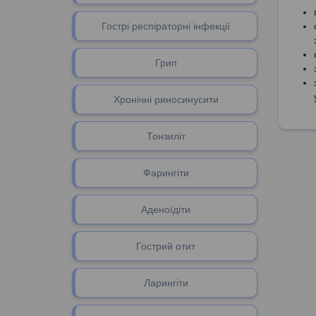
Гострі респіраторні інфекції
Грип
Хронічні риносинусити
Тонзиліт
Фарингіти
Аденоїдіти
Гоcтрий отит
Ларингіти