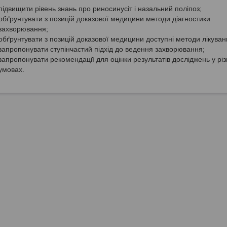
підвищити рівень знань про риносинусіт і назальний поліпоз;
обґрунтувати з позицій доказової медицини методи діагностики
захворювання;
обґрунтувати з позицій доказової медицини доступні методи лікуван
запропонувати ступінчастий підхід до ведення захворювання;
запропонувати рекомендації для оцінки результатів досліджень у різ
умовах.