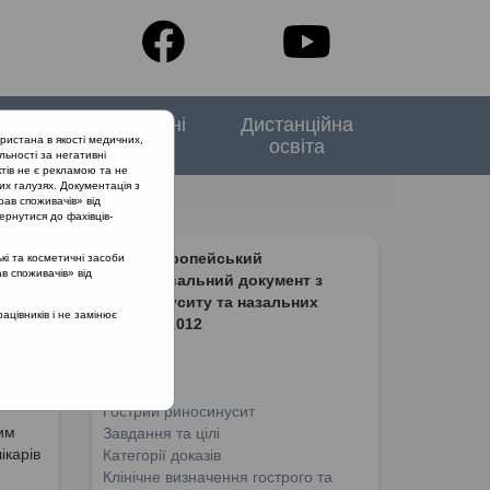
тори
Спеціальні
Дистанційна
ристана в якості медичних,
випуски
освіта
льності за негативні
тів не є рекламою та не
их галузях. Документація з
рав споживачів» від
ернутися до фахівців-
EPOS Європейський
кі та косметичні засоби
ав споживачів» від
погоджувальний документ з
риносинуситу та назальних
цівників і не замінює
поліпів, 2012
вжня
ЗМІСТ:
ї щодо
Автори
Гострий риносинусит
им
Завдання та цілі
ікарів
Категорії доказів
Клінічне визначення гострого та