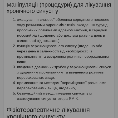
Маніпуляції (процедури) для лікування
хронічного синусіту:
змащування слизової оболонки середнього носового
ходу розчинами адреноміметиків, вкладання турунд,
просочених розчинами адреноміметиків, в середній
носовий хід (щоденно або декілька разів на день в
залежності від показань),
пункція верхньощелепного синусу (щоденно або
через день в залежності від необхідності) із
промиванням та введенням розчинів перерахованих
вище,
введення дренажних трубок у верхньощелепні синуси
з щоденним промиванням та введенням розчинів,
перерахованих вище,
промивання за методом "переміщення" розчинами,
перерахованими вище, щоденно,
безпункційний метод лікування синуситів із
застосування синус-катетера ЯМІК.
Фізіотерапевтичне лікування
хронічного синуситу