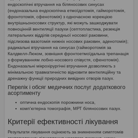
ендоскопічні втручання на біляносових синусах
(ендоназальна ендоскопічна етмоїдотомія, гайморотомія,
фронтотомія, сфенотомія) з одночасною корекцією
внутрішньоносових структур, які можуть зашкоджувати
повноцінній вентиляції пазухи (септопластика, резекція
латеральних відділів середньої носової раковини,
підслизова вазотомія нижніх носових раковин, аденотомія);
радикальні втручання на синусах (гайморотомія за
Калдвелл-Люком, зовнішня фронтоетмоїдальна трепанація
з формуванням лобно-носового співустя, сфенотомія).
Ендоназальні мікрохірургічні втручання дозволяють з
мінімальною травматичністю відновити вентиляційну та
дренажну функції природних вивідних отворів пазух.
Перелік і обсяг медичних послуг додаткового
асортименту
оптична ендоскопія порожнини носа,
комп'ютерна томографія, МРТ біляносових пазух.
Критерії ефективності лікування
Результати лікування оцінюють за зникненням симптомів
захворювання: відновлення носового дихання, нюху;