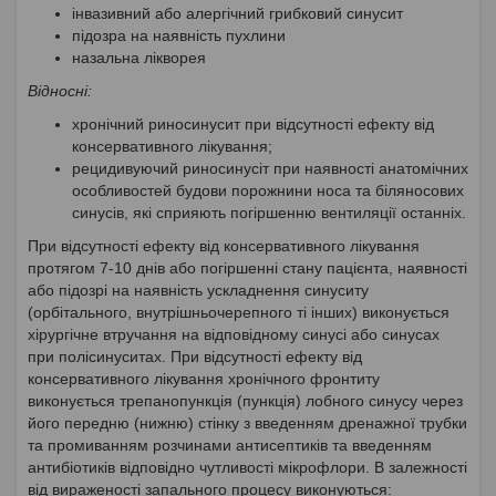
інвазивний або алергічний грибковий синусит
підозра на наявність пухлини
назальна лікворея
Відносні:
хронічний риносинусит при відсутності ефекту від
консервативного лікування;
рецидивуючий риносинусіт при наявності анатомічних
особливостей будови порожнини носа та біляносових
синусів, які сприяють погіршенню вентиляції останніх.
При відсутності ефекту від консервативного лікування
протягом 7-10 днів або погіршенні стану пацієнта, наявності
або підозрі на наявність ускладнення синуситу
(орбітального, внутрішньочерепного ті інших) виконується
хірургічне втручання на відповідному синусі або синусах
при полісинуситах. При відсутності ефекту від
консервативного лікування хронічного фронтиту
виконується трепанопункція (пункція) лобного синусу через
його передню (нижню) стінку з введенням дренажної трубки
та промиванням розчинами антисептиків та введенням
антибіотиків відповідно чутливості мікрофлори. В залежності
від вираженості запального процесу виконуються: