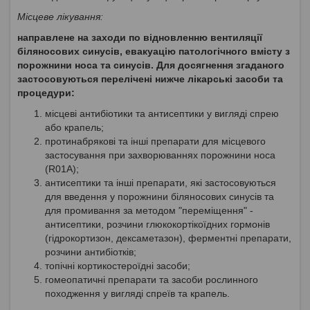
Місцеве лікування:
направлене на заходи по відновленню вентиляції
біляносових синусів, евакуацію патологічного вмісту з
порожнини носа та синусів. Для досягнення згаданого
застосовуються перелічені нижче лікарські засоби та
процедури:
місцеві антибіотики та антисептики у вигляді спрею
або крапель;
протинабрякові та інші препарати для місцевого
застосування при захворюваннях порожнини носа
(R01A);
антисептики та інші препарати, які застосовуються
для введення у порожнини біляносових синусів та
для промивання за методом "переміщення" -
антисептики, розчини глюкокортікоїдних гормонів
(гідрокортизон, дексаметазон), ферментні препарати,
розчини антибіотків;
топічні кортикостероїдні засоби;
гомеопатичні препарати та засоби рослинного
походження у вигляді спреїв та крапель.