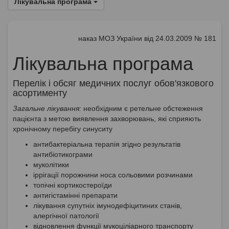
Лікувальна програма
наказ МОЗ України від 24.03.2009 № 181
Лікувальна програма
Перелік і обсяг медичних послуг обов'язкового
асортименту
Загальне лікування:
необхідним є ретельне обстеження
пацієнта з метою виявлення захворювань, які сприяють
хронічному перебігу синуситу
антибактеріальна терапія згідно результатів
антибіотикограми
муколітики
іррігації порожнини носа сольовими розчинами
топічні кортикостероїди
антигістамінні препарати
лікування супутніх імунодефіцитиних станів,
алергічної патології
відновлення функції мукоціліарного транспорту