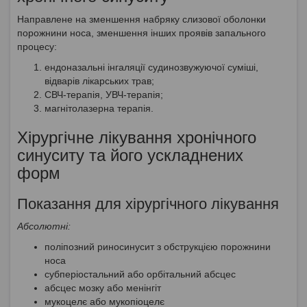
Направлене на зменшення набряку слизової оболонки
порожнини носа, зменшення інших проявів запального
процесу:
ендоназальні інгаляції судинозвужуючої суміші,
відварів лікарських трав;
СВЧ-терапія, УВЧ-терапія;
магнітолазерна терапія.
Хірургічне лікування хронічного
синуситу та його ускладнених
форм
Показання для хірургічного лікування
Абсолютні:
поліпозний риносинусит з обструкцією порожнини
носа
субперіостальний або орбітальний абсцес
абсцес мозку або менінгіт
мукоцелє або мукопіоцелє