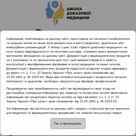
Інформація, опублікована на даному сайті, орієнтована на загальне ознайомлення
та жодним чином не може бути використана в якості медичних, практичних або
комерційних рекомендацій. У зв’язку з цим, Сайт «Школи доказової медицини» не
несе жодної відповідальності за негативні наслідки, отримані через використання
матеріалів, викладених на даному сайті. Документація з фармацевтичних продуктів
не є рекламою та не призначена для того, щоб використовувати її замість
консультації з кваліфікованими фахівцями в галузі медицини та інших галузях.
Головна
Нормативні документи
Хронічні риносинусити
Документація з фармацевтичних продуктів надається за вашою згодою відповідно
до вимог ч.ч. 1, 2 ст. 15 Закону України «Про захист прав споживачів» від
12.05.1991 р. № 1023-XII. Якщо вам потрібна консультація з конкретного питання,
Рубрика:
пов’язаного зі здоров’ям, необхідно звернутися до фахівців- професіоналів.
Хронічні риносинусити
Продовжуючи своє перебування на сайті, ви підтверджуєте свою згоду на
дистанційне отримання інформації про лікарські та косметичні засоби (включаючи
інформацію про рецептурні лікарські засоби) на підставі вимог ч.ч. 1, 2 ст. 15
Закону України «Про захист прав споживачів» від 12.05.1991 р. № 1023-XII.
Назва:
Протокол надання медичної допомоги хворим з
Уся інформація, яка міститься на даному сайті, подана з освітньою метою виключно
для медичних та фармацевтичних працівників і не замінює консультації лікаря.
хронічним синуcитом
Так, я підтверджую.
ЗМІСТ: