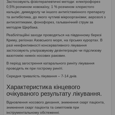
Застосовують фізіотерапевтичні методи: електрофорез
0,5% розчином новокаїну, 1 % розчином хлористого
кальцію, димедролу чи іншого антигістамінного препарату
та антибіотика, до якого чутливі мікроорганізми; аерозолі з
антисептиками, фонофорез, гальванічний струм за
методом Щербака.
Реабілітаційні заходи проводяться на південному березі
Криму, регіонах Азовського моря, на гірських курортах. В
разі неефективності консервативного лікування
застосовують ультразвукову дезінтеграцію чи підслизову
вазотомію нижніх носових раковин.
В період загострення катарального риніту лікування
проводять як при гострому риніті.
Середня тривалість лікування – 7-14 днів.
Характеристика кінцевого
очікуваного результату лікування.
Відновлення носового дихання, зникнення скарг пацієнта,
зникнення скарг пацієнта та симптомів при
інструментальному обстеженні.