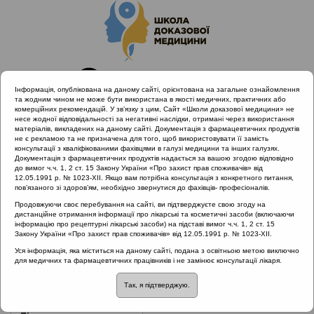
Інформація, опублікована на даному сайті, орієнтована на загальне ознайомлення
та жодним чином не може бути використана в якості медичних, практичних або
комерційних рекомендацій. У зв’язку з цим, Сайт «Школи доказової медицини» не
несе жодної відповідальності за негативні наслідки, отримані через використання
матеріалів, викладених на даному сайті. Документація з фармацевтичних продуктів
не є рекламою та не призначена для того, щоб використовувати її замість
консультації з кваліфікованими фахівцями в галузі медицини та інших галузях.
Головна
Нормативні документи
Хронічні риносинусити
Документація з фармацевтичних продуктів надається за вашою згодою відповідно
до вимог ч.ч. 1, 2 ст. 15 Закону України «Про захист прав споживачів» від
12.05.1991 р. № 1023-XII. Якщо вам потрібна консультація з конкретного питання,
Рубрика:
пов’язаного зі здоров’ям, необхідно звернутися до фахівців- професіоналів.
Хронічні риносинусити
Продовжуючи своє перебування на сайті, ви підтверджуєте свою згоду на
дистанційне отримання інформації про лікарські та косметичні засоби (включаючи
інформацію про рецептурні лікарські засоби) на підставі вимог ч.ч. 1, 2 ст. 15
Закону України «Про захист прав споживачів» від 12.05.1991 р. № 1023-XII.
Назва:
Протокол надання медичної допомоги хворим з
Уся інформація, яка міститься на даному сайті, подана з освітньою метою виключно
для медичних та фармацевтичних працівників і не замінює консультації лікаря.
хронічним катаральним ринітом
Так, я підтверджую.
ЗМІСТ: