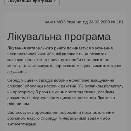
Лікувальна програма
наказ МОЗ України від 24.03.2009 № 181
Лікувальна програма
Лікування катарального риніту починається з усунення
несприятливих чинників, які впливають на розвиток
захворювання; якщо причину хвороби встановити не
можна, то застосовують переважно місцеве симптоматичне
лікування.
Серед місцевих заходів добрий ефект має змащування
слизової оболонки носових раковин 3% розчином коларголу
чи протарголу 3 рази на день протягом тижня, слабким
розчином ляпісу, сульфату цинку чи розчином Люголя з
гліцерином.
Застосовують промивання порожнини носа ізотонічним
розчином натрію хлориду, мінеральними водами або
антисептиками.