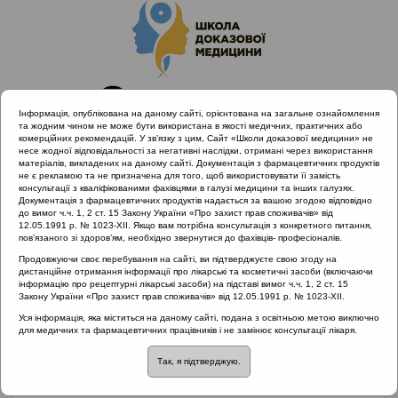
Інформація, опублікована на даному сайті, орієнтована на загальне ознайомлення
та жодним чином не може бути використана в якості медичних, практичних або
комерційних рекомендацій. У зв’язку з цим, Сайт «Школи доказової медицини» не
несе жодної відповідальності за негативні наслідки, отримані через використання
матеріалів, викладених на даному сайті. Документація з фармацевтичних продуктів
не є рекламою та не призначена для того, щоб використовувати її замість
консультації з кваліфікованими фахівцями в галузі медицини та інших галузях.
Головна
Матеріали за МКХ-11
Документація з фармацевтичних продуктів надається за вашою згодою відповідно
08 Хвороби нервової системи
до вимог ч.ч. 1, 2 ст. 15 Закону України «Про захист прав споживачів» від
12.05.1991 р. № 1023-XII. Якщо вам потрібна консультація з конкретного питання,
Патологічні ознаки ураження лицьового нерву
пов’язаного зі здоров’ям, необхідно звернутися до фахівців- професіоналів.
Продовжуючи своє перебування на сайті, ви підтверджуєте свою згоду на
дистанційне отримання інформації про лікарські та косметичні засоби (включаючи
інформацію про рецептурні лікарські засоби) на підставі вимог ч.ч. 1, 2 ст. 15
Патологічні ознаки
Закону України «Про захист прав споживачів» від 12.05.1991 р. № 1023-XII.
Уся інформація, яка міститься на даному сайті, подана з освітньою метою виключно
ураження лицьового
для медичних та фармацевтичних працівників і не замінює консультації лікаря.
Так, я підтверджую.
нерву