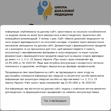
Інформація, опублікована на даному сайті, орієнтована на загальне ознайомлення
та жодним чином не може бути використана в якості медичних, практичних або
комерційних рекомендацій. У зв’язку з цим, Сайт «Школи доказової медицини» не
несе жодної відповідальності за негативні наслідки, отримані через використання
матеріалів, викладених на даному сайті. Документація з фармацевтичних продуктів
не є рекламою та не призначена для того, щоб використовувати її замість
консультації з кваліфікованими фахівцями в галузі медицини та інших галузях.
Головна
Проведені заходи
Документація з фармацевтичних продуктів надається за вашою згодою відповідно
SHDM.info | Від екземи до інфекції: алгоритм взаємодії
до вимог ч.ч. 1, 2 ст. 15 Закону України «Про захист прав споживачів» від
12.05.1991 р. № 1023-XII. Якщо вам потрібна консультація з конкретного питання,
отоларинголога та дерматолога
пов’язаного зі здоров’ям, необхідно звернутися до фахівців- професіоналів.
Продовжуючи своє перебування на сайті, ви підтверджуєте свою згоду на
дистанційне отримання інформації про лікарські та косметичні засоби (включаючи
інформацію про рецептурні лікарські засоби) на підставі вимог ч.ч. 1, 2 ст. 15
SHDM.info | Від екземи до інфекції:
Закону України «Про захист прав споживачів» від 12.05.1991 р. № 1023-XII.
алгоритм взаємодії отоларинголога
Уся інформація, яка міститься на даному сайті, подана з освітньою метою виключно
для медичних та фармацевтичних працівників і не замінює консультації лікаря.
та дерматолога
Так, я підтверджую.
Рубрика:
Рубрика: