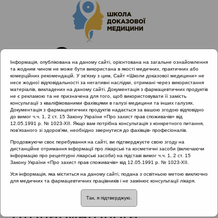
Інформація, опублікована на даному сайті, орієнтована на загальне ознайомлення
та жодним чином не може бути використана в якості медичних, практичних або
комерційних рекомендацій. У зв’язку з цим, Сайт «Школи доказової медицини» не
несе жодної відповідальності за негативні наслідки, отримані через використання
матеріалів, викладених на даному сайті. Документація з фармацевтичних продуктів
не є рекламою та не призначена для того, щоб використовувати її замість
консультації з кваліфікованими фахівцями в галузі медицини та інших галузях.
Головна
Матеріали за МКХ-11
Документація з фармацевтичних продуктів надається за вашою згодою відповідно
21 Симптоми, ознаки і клінічні дані, не віднесені до інших
до вимог ч.ч. 1, 2 ст. 15 Закону України «Про захист прав споживачів» від
12.05.1991 р. № 1023-XII. Якщо вам потрібна консультація з конкретного питання,
категорій
пов’язаного зі здоров’ям, необхідно звернутися до фахівців- професіоналів.
Синдром PFAPA в практиці лікаря отоларинголога
Продовжуючи своє перебування на сайті, ви підтверджуєте свою згоду на
дистанційне отримання інформації про лікарські та косметичні засоби (включаючи
інформацію про рецептурні лікарські засоби) на підставі вимог ч.ч. 1, 2 ст. 15
Закону України «Про захист прав споживачів» від 12.05.1991 р. № 1023-XII.
Синдром PFAPA в
Уся інформація, яка міститься на даному сайті, подана з освітньою метою виключно
для медичних та фармацевтичних працівників і не замінює консультації лікаря.
практиці лікаря
Так, я підтверджую.
отоларинголога