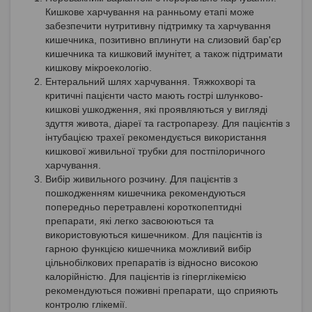
Кишкове харчування на ранньому етапі може
забезпечити нутритивну підтримку та харчування
кишечника, позитивно вплинути на слизовий бар'єр
кишечника та кишковий імунітет, а також підтримати
кишкову мікроекологію.
Ентеральний шлях харчування. Тяжкохворі та
критичні пацієнти часто мають гострі шлунково-
кишкові ушкодження, які проявляються у вигляді
здуття живота, діареї та гастропарезу. Для пацієнтів з
інтубацією трахеї рекомендується використання
кишкової живильної трубки для постпілоричного
харчування.
Вибір живильного розчину. Для пацієнтів з
пошкодженням кишечника рекомендуються
попередньо перетравлені короткопептидні
препарати, які легко засвоюються та
використовуються кишечником. Для пацієнтів із
гарною функцією кишечника можливий вибір
цільнобілкових препаратів із відносно високою
калорійністю. Для пацієнтів із гіперглікемією
рекомендуються поживні препарати, що сприяють
контролю глікемії.