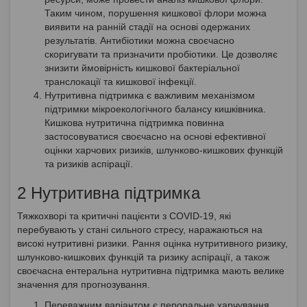
Таким чином, порушення кишкової флори можна
виявити на ранній стадії на основі одержаних
результатів. Антибіотики можна своєчасно
скоригувати та призначити пробіотики. Це дозволяє
знизити ймовірність кишкової бактеріальної
транслокації та кишкової інфекції.
Нутритивна підтримка є важливим механізмом
підтримки мікроекологічного балансу кишківника.
Кишкова нутритична підтримка повинна
застосовуватися своєчасно на основі ефективної
оцінки харчових ризиків, шлунково-кишкових функцій
та ризиків аспірації.
2 Нутритивна підтримка
Тяжкохворі та критичні пацієнти з COVID-19, які
перебувають у стані сильного стресу, наражаються на
високі нутритивні ризики. Рання оцінка нутритивного ризику,
шлунково-кишкових функцій та ризику аспірації, а також
своєчасна ентеральна нутритивна підтримка мають велике
значення для прогнозування.
Переважним варіантом є пероральне харчування.