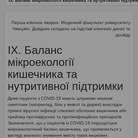
IX. Баланс мікроекології кишечника та нутритивної підтри
Перша клінічна лікарня. Медичний факультет університету
Чжецзян. Довідник складено на підставі клінічних даних та
досвіду
IX. Баланс
мікроекології
кишечника та
нутритивної підтримки
Деякі пацієнти з COVID-19 мають шлунково-кишкові
симптоми (наприклад, біль у животі та діарея) внаслідок
прямої вірусної інфекції слизової оболонки кишечника або
прийому противірусних та протиінфекційних препаратів.
Зазначалося, що у пацієнтів із COVID-19 порушується
мікроекологічний баланс кишечника, що проявляється у
вигляді значного зниження вмісту таких кишкових