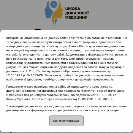
Інформація, опублікована на даному сайті, орієнтована на загальне ознайомлення
та жодним чином не може бути використана в якості медичних, практичних або
комерційних рекомендацій. У зв’язку з цим, Сайт «Школи доказової медицини» не
несе жодної відповідальності за негативні наслідки, отримані через використання
матеріалів, викладених на даному сайті. Документація з фармацевтичних продуктів
не є рекламою та не призначена для того, щоб використовувати її замість
консультації з кваліфікованими фахівцями в галузі медицини та інших галузях.
Головна
Нормативні документи
Документація з фармацевтичних продуктів надається за вашою згодою відповідно
Гострі респіраторні інфекції
до вимог ч.ч. 1, 2 ст. 15 Закону України «Про захист прав споживачів» від
12.05.1991 р. № 1023-XII. Якщо вам потрібна консультація з конкретного питання,
пов’язаного зі здоров’ям, необхідно звернутися до фахівців- професіоналів.
Рубрика:
Продовжуючи своє перебування на сайті, ви підтверджуєте свою згоду на
дистанційне отримання інформації про лікарські та косметичні засоби (включаючи
Гострі респіраторні інфекції
інформацію про рецептурні лікарські засоби) на підставі вимог ч.ч. 1, 2 ст. 15
Закону України «Про захист прав споживачів» від 12.05.1991 р. № 1023-XII.
Назва:
Уся інформація, яка міститься на даному сайті, подана з освітньою метою виключно
для медичних та фармацевтичних працівників і не замінює консультації лікаря.
Довідник з профілактики та лікування COVID-19
Так, я підтверджую.
ЗМІСТ: