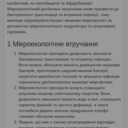
пробіотиків, як лактобацили та біфідобактерії.
Мікроекологічний дисбаланс кишечника може призвести до
бактеріальної транслокації та вторинної інфекції, тому
важливо підтримувати баланс кишкової мікроекології за
допомогою мікроекологічного модулятора та нутритивної
підтримки.
1 Мікроекологічне втручання
Мікроекологічні препарати дозволяють зменшити
бактеріальну транслокацію та вторинну інфекцію.
Вони можуть збільшити кількість домінуючих кишкових
бактерій, пригнічувати шкідливі кишкові бактерії,
скоротити вироблення токсинів та зменшити інфекцію,
спричинену дисбактеріозом кишкової мікрофлори.
Мікроекологічні препарати можуть покращити
шлунково-кишкову симптоматику пацієнтів. Вони
дозволяють зменшити кількість води в калі, покращити
характер фекалій та частоту дефекації, а також
послабити діарею шляхом придушення атрофії
слизової оболонки кишечника.
Лікарня, що має у своєму розпорядженні відповідні
ресурси, може провести аналіз кишкової флори.