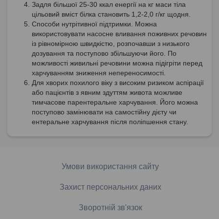
Задля більшої 25-30 ккал енергії на кг маси тіла
цільовий вміст білка становить 1,2-2,0 г/кг щодня.
Способи нутрітивної підтримки. Можна
використовувати насосне вливання поживних речовин
із рівномірною швидкістю, розпочавши з низького
дозування та поступово збільшуючи його. По
можливості живильні речовини можна підігріти перед
харчуванням зниження непереносимості.
Для хворих похилого віку з високим ризиком аспірації
або пацієнтів з явним здуттям живота можливе
тимчасове парентеральне харчування. Його можна
поступово замінювати на самостійну дієту чи
ентеральне харчування після поліпшення стану.
Умови використання сайту
Захист персональних даних
Зворотній зв'язок