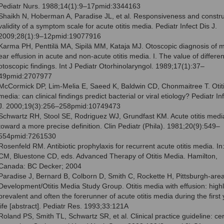
Pediatr Nurs. 1988;14(1):9–17pmid:3344163
Shaikh N, Hoberman A, Paradise JL, et al. Responsiveness and constru
validity of a symptom scale for acute otitis media. Pediatr Infect Dis J.
2009;28(1):9–12pmid:19077916
Karma PH, Penttilä MA, Sipilä MM, Kataja MJ. Otoscopic diagnosis of m
ear effusion in acute and non-acute otitis media. I. The value of differen
otoscopic findings. Int J Pediatr Otorhinolaryngol. 1989;17(1):37–
49pmid:2707977
McCormick DP, Lim-Melia E, Saeed K, Baldwin CD, Chonmaitree T. Otit
media: can clinical findings predict bacterial or viral etiology? Pediatr In
J. 2000;19(3):256–258pmid:10749473
Schwartz RH, Stool SE, Rodriguez WJ, Grundfast KM. Acute otitis medi
toward a more precise definition. Clin Pediatr (Phila). 1981;20(9):549–
554pmid:7261530
Rosenfeld RM. Antibiotic prophylaxis for recurrent acute otitis media. In:
CM, Bluestone CD, eds. Advanced Therapy of Otitis Media. Hamilton,
Canada: BC Decker; 2004
Paradise J, Bernard B, Colborn D, Smith C, Rockette H, Pittsburgh-area
Development/Otitis Media Study Group. Otitis media with effusion: high
prevalent and often the forerunner of acute otitis media during the first 
life [abstract]. Pediatr Res. 1993;33:121A
Roland PS, Smith TL, Schwartz SR, et al. Clinical practice guideline: c