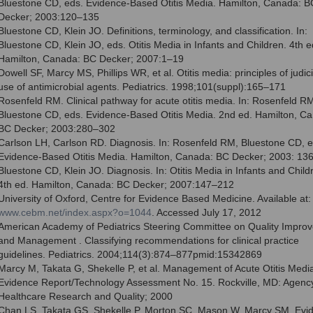
Bluestone CD, eds. Evidence-Based Otitis Media. Hamilton, Canada: B
Decker; 2003:120–135
Bluestone CD, Klein JO. Definitions, terminology, and classification. In:
Bluestone CD, Klein JO, eds. Otitis Media in Infants and Children. 4th e
Hamilton, Canada: BC Decker; 2007:1–19
Dowell SF, Marcy MS, Phillips WR, et al. Otitis media: principles of judic
use of antimicrobial agents. Pediatrics. 1998;101(suppl):165–171
Rosenfeld RM. Clinical pathway for acute otitis media. In: Rosenfeld R
Bluestone CD, eds. Evidence-Based Otitis Media. 2nd ed. Hamilton, C
BC Decker; 2003:280–302
Carlson LH, Carlson RD. Diagnosis. In: Rosenfeld RM, Bluestone CD, e
Evidence-Based Otitis Media. Hamilton, Canada: BC Decker; 2003: 13
Bluestone CD, Klein JO. Diagnosis. In: Otitis Media in Infants and Child
4th ed. Hamilton, Canada: BC Decker; 2007:147–212
University of Oxford, Centre for Evidence Based Medicine. Available at:
www.cebm.net/index.aspx?o=1044
. Accessed July 17, 2012
American Academy of Pediatrics Steering Committee on Quality Impro
and Management . Classifying recommendations for clinical practice
guidelines. Pediatrics. 2004;114(3):874–877pmid:15342869
Marcy M, Takata G, Shekelle P, et al. Management of Acute Otitis Medi
Evidence Report/Technology Assessment No. 15. Rockville, MD: Agency
Healthcare Research and Quality; 2000
Chan LS, Takata GS, Shekelle P, Morton SC, Mason W, Marcy SM. Evi