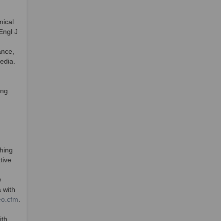
nical
Engl J
ance,
edia.
ing.
hing
tive
w
 with
eo.cfm
.
ith