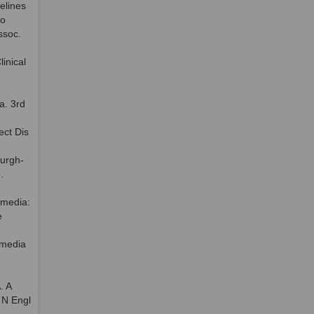
elines
to
ssoc.
inical
a. 3rd
ect Dis
burgh-
.
 media:
e
 media
. A
. N Engl