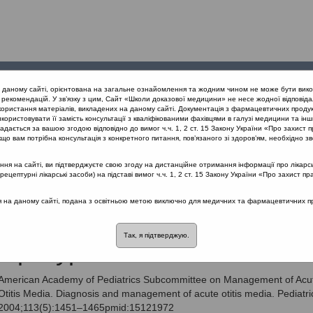
Проведені
Конференції
Партнери
Лек
а даному сайті, орієнтована на загальне ознайомлення та жодним чином не може бути вико
заходи
проекту
рекомендацій. У зв’язку з цим, Сайт «Школи доказової медицини» не несе жодної відповіда
користання матеріалів, викладених на даному сайті. Документація з фармацевтичних продук
користовувати її замість консультації з кваліфікованими фахівцями в галузі медицини та інш
дається за вашою згодою відповідно до вимог ч.ч. 1, 2 ст. 15 Закону України «Про захист п
що вам потрібна консультація з конкретного питання, пов’язаного зі здоров’ям, необхідно зв
я на сайті, ви підтверджуєте свою згоду на дистанційне отримання інформації про лікарсь
інічна настанова рекомендована для впровадження в Україні роз
цептурні лікарські засоби) на підставі вимог ч.ч. 1, 2 ст. 15 Закону України «Про захист пр
нарадою державних експертів від 30 листопада 2017р. затверд
ся на даному сайті, подана з освітньою метою виключно для медичних та фармацевтичних пра
иреній нараді державних експертів у відповідності до Наказу МОЗ 
№1422 від 29.12.2016 р. та Наказу МОЗ України №302 від 21.0
Так, я підтверджую.
тература
American Academy of Pediatrics Subcommittee on Management of Acu
Otitis Media. Diagnosis and management of acute otitis media. Pediatri
2004;113(5):1451–1465pmid:15121972