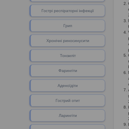
Гострі респіраторні інфекції
Грип
Хронічні риносинусити
Тонзиліт
Фарингіти
Аденоїдіти
Гоcтрий отит
Ларингіти