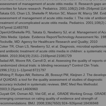
assessment of management of acute otitis media: II. Research gaps a
priorities for future research. Pediatrics. 2001;108(2):248–254pmid:11
Takata GS, Chan LS, Shekelle P, Morton SC, Mason W, Marcy SM. Evi
assessment of management of acute otitis media: I. The role of antibioti
treatment of uncomplicated acute otitis media. Pediatrics. 2001;108(2)
247pmid:11483783
OpenUrlShekelle PG, Takata G, Newberry SJ, et al. Management of Ac
Otitis Media: Update. Evidence Report/Technology Assessment No. 198
Rockville, MD: Agency for Healthcare Research and Quality; 2010
Coker TR, Chan LS, Newberry SJ, et al. Diagnosis, microbial epidemiol
and antibiotic treatment of acute otitis media in children: a systematic r
JAMA. 2010;304(19):2161–2169pmid:21081729
Jadad AR, Moore RA, Carroll D, et al. Assessing the quality of reports o
randomized clinical trials: is blinding necessary? Control Clin Trials.
1996;17(1):1–12pmid:8721797
Whiting P, Rutjes AW, Reitsma JB, Bossuyt PM, Kleijnen J. The develo
of QUADAS: a tool for the quality assessment of studies of diagnostic
accuracy included in systematic reviews. BMC Med Res Methodol.
2003;3:25pmid:14606960
Guyatt GH, Oxman AD, Vist GE, et al., GRADE Working Group. GRADE
emerging consensus on rating quality of evidence and strength of
recommendations. BMJ. 2008;336(7650):924–926pmid:18436948