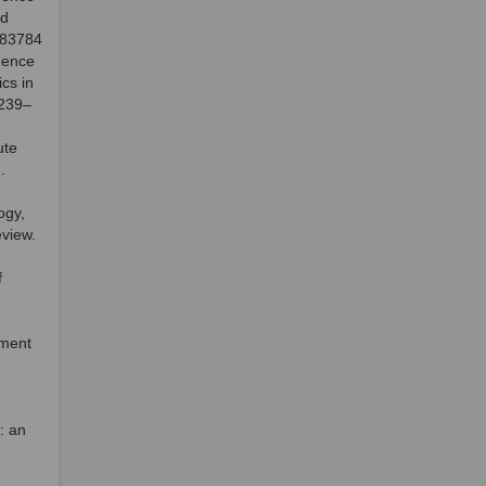
nd
483784
dence
cs in
:239–
ute
.
ogy,
eview.
f
pment
: an