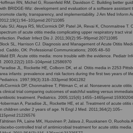
Hoffman RN, Michel G, Rosenfeld RM, Davidson C. Building better guid
with BRIDGE-Wiz: development and evaluation of a software assistant 
promote clarity, transparency, and implementability. J Am Med Inform A
2012;19(1):94–101pmid:20711085
Kalu SU, Ataya RS, McCormick DP, Patel JA, Revai K, Chonmaitree T. Cl
spectrum of acute otitis media complicating upper respiratory tract viral
infection. Pediatr Infect Dis J. 2011;30(2):95–99pmid:20711085
Block SL, Harrison CJ. Diagnosis and Management of Acute Otitis Medi
ed. Caddo, OK: Professional Communications; 2005:48–50
Wald ER. Acute otitis media: more trouble with the evidence. Pediatr Inf
J. 2003;22(2):103–104pmid:12586970
Paradise JL, Rockette HE, Colborn DK, et al. Otitis media in 2253 Pitts
area infants: prevalence and risk factors during the first two years of life
Pediatrics. 1997;99(3):318–333pmid:9041282
McCormick DP, Chonmaitree T, Pittman C, et al. Nonsevere acute otitis
a clinical trial comparing outcomes of watchful waiting versus immediat
antibiotic treatment. Pediatrics. 2005;115(6):1455–1465pmid:15930204
Hoberman A, Paradise JL, Rockette HE, et al. Treatment of acute otitis
in children under 2 years of age. N Engl J Med. 2011;364(2):105–
115pmid:21226576
Tähtinen PA, Laine MK, Huovinen P, Jalava J, Ruuskanen O, Ruohola A
placebo-controlled trial of antimicrobial treatment for acute otitis media
J Med. 2011;364(2):116–126pmid:21226577