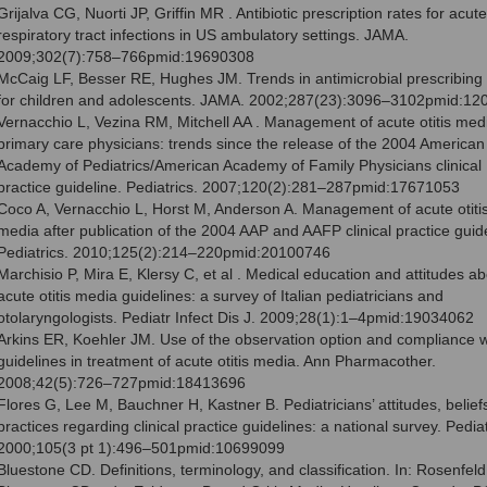
Grijalva CG, Nuorti JP, Griffin MR . Antibiotic prescription rates for acute
respiratory tract infections in US ambulatory settings. JAMA.
2009;302(7):758–766pmid:19690308
McCaig LF, Besser RE, Hughes JM. Trends in antimicrobial prescribing 
for children and adolescents. JAMA. 2002;287(23):3096–3102pmid:12
Vernacchio L, Vezina RM, Mitchell AA . Management of acute otitis med
primary care physicians: trends since the release of the 2004 American
Academy of Pediatrics/American Academy of Family Physicians clinical
practice guideline. Pediatrics. 2007;120(2):281–287pmid:17671053
Coco A, Vernacchio L, Horst M, Anderson A. Management of acute otiti
media after publication of the 2004 AAP and AAFP clinical practice guide
Pediatrics. 2010;125(2):214–220pmid:20100746
Marchisio P, Mira E, Klersy C, et al . Medical education and attitudes ab
acute otitis media guidelines: a survey of Italian pediatricians and
otolaryngologists. Pediatr Infect Dis J. 2009;28(1):1–4pmid:19034062
Arkins ER, Koehler JM. Use of the observation option and compliance w
guidelines in treatment of acute otitis media. Ann Pharmacother.
2008;42(5):726–727pmid:18413696
Flores G, Lee M, Bauchner H, Kastner B. Pediatricians’ attitudes, belief
practices regarding clinical practice guidelines: a national survey. Pediat
2000;105(3 pt 1):496–501pmid:10699099
Bluestone CD. Definitions, terminology, and classification. In: Rosenfel