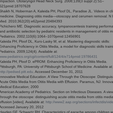
impaction. Otolaryngol Head Neck Surg. 2008;139(3 suppl 2):S1–
S21pmid:18707628
Shaikh N, Hoberman A, Kaleida PH, Ploof DL, Paradise JL. Videos in cli
medicine. Diagnosing otitis media—otoscopy and cerumen removal. N 
Med. 2010;362(20):e62pmid:20484393
Pichichero ME. Diagnostic accuracy, tympanocentesis training perform
and antibiotic selection by pediatric residents in management of otitis m
Pediatrics. 2002;110(6):1064–1070pmid:12456901
Kaleida PH, Ploof DL, Kurs-Lasky M, et al. Mastering diagnostic skills:
Enhancing Proficiency in Otitis Media, a model for diagnostic skills train
Pediatrics. 2009;124(4). Available at:
www.pediatrics.org/cgi/content/full/124/4/e714pmid:19786431
Kaleida PH, Ploof D. ePROM: Enhancing Proficiency in Otitis Media.
Pittsburgh, PA: University of Pittsburgh School of Medicine. Available at:
http://pedsed.pitt.edu
. Accessed December 31, 2011
Innovative Medical Education. A View Through the Otoscope: Distinguis
Acute Otitis Media from Otitis Media with Effusion. Paramus, NJ: Innova
Medical Education; 2000
American Academy of Pediatrics. Section on Infectious Diseases. A vie
through the otoscope: distinguishing acute otitis media from otitis media
effusion [video]. Available at:
http://www2.aap.org/sections/infectdis/vid
Accessed January 20, 2012
Hayden GF, Schwartz RH. Characteristics of earache among children w