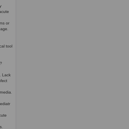
y
acute
ms or
 age.
al tool
?
. Lack
nfect
 media.
ediatr
cute
s.