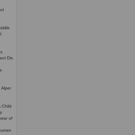
ct
iddle
t
is
fect Dis
a:
 Alper
 Child
ly
year of
erumen