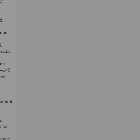
C
d.
ious
M,
anada:
ds.
6–146
ren.
vement
a.
 for
dence