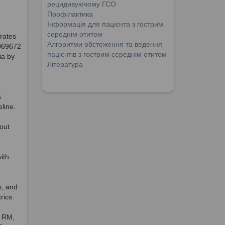
рецидивуючому ГСО
Профілактика
Інформація для пацієнта з гострим
середнім отитом
rates
Алгоритми обстеження та ведення
069672
пацієнтів з гострим середнім отитом
ia by
Література
s
line.
out
ith
s, and
rics.
d RM,