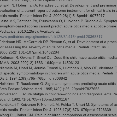
Shaikh N, Hoberman A, Paradise JL, et al. Development and preliminar
evaluation of a parent-reported outcome instrument for clinical trials in 
otitis media. Pediatr Infect Dis J. 2009;28(1):5–8pmid:19077917
Laine MK, Tähtinen PA, Ruuskanen O, Huovinen P, Ruohola A. Sympto
symptom-based scores cannot predict acute otitis media at otitis-prone
Pediatrics. 2010;125(5). Available at:
www.pediatrics.org/cgi/content/full/125/5/e1154pmid:20368317
Friedman NR, McCormick DP, Pittman C, et al. Development of a practic
for assessing the severity of acute otitis media. Pediatr Infect Dis J.
2006;25(2):101–107pmid:16462284
Rothman R, Owens T, Simel DL. Does this child have acute otitis media
JAMA. 2003;290(12):1633–1640pmid:14506123
Niemela M, Uhari M, Jounio-Ervasti K, Luotonen J, Alho OP, Vierimaa E
of specific symptomatology in children with acute otitis media. Pediatr I
Dis J. 1994;13(9):765–768pmid:7808842
Heikkinen T, Ruuskanen O. Signs and symptoms predicting acute otitis
Arch Pediatr Adolesc Med. 1995;149(1):26–29pmid:7827655
Ingvarsson L. Acute otalgia in children—findings and diagnosis. Acta Pa
Scand. 1982;71(5):705–710pmid:6891167
Kontiokari T, Koivunen P, Niemelä M, Pokka T, Uhari M. Symptoms of a
otitis media. Pediatr Infect Dis J. 1998;17(8):676–679pmid:9726339
Wong DL, Baker CM. Pain in children: comparison of assessment scale