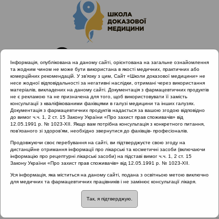
Інформація, опублікована на даному сайті, орієнтована на загальне ознайомлення
та жодним чином не може бути використана в якості медичних, практичних або
комерційних рекомендацій. У зв’язку з цим, Сайт «Школи доказової медицини» не
несе жодної відповідальності за негативні наслідки, отримані через використання
матеріалів, викладених на даному сайті. Документація з фармацевтичних продуктів
не є рекламою та не призначена для того, щоб використовувати її замість
консультації з кваліфікованими фахівцями в галузі медицини та інших галузях.
Головна
Нормативні документи
Гострий риносинусит
Документація з фармацевтичних продуктів надається за вашою згодою відповідно
до вимог ч.ч. 1, 2 ст. 15 Закону України «Про захист прав споживачів» від
12.05.1991 р. № 1023-XII. Якщо вам потрібна консультація з конкретного питання,
Рубрика:
пов’язаного зі здоров’ям, необхідно звернутися до фахівців- професіоналів.
Гострий риносинусит
Продовжуючи своє перебування на сайті, ви підтверджуєте свою згоду на
дистанційне отримання інформації про лікарські та косметичні засоби (включаючи
інформацію про рецептурні лікарські засоби) на підставі вимог ч.ч. 1, 2 ст. 15
Закону України «Про захист прав споживачів» від 12.05.1991 р. № 1023-XII.
Назва:
Клінічна адаптована настанова, заснована на доказах
Уся інформація, яка міститься на даному сайті, подана з освітньою метою виключно
для медичних та фармацевтичних працівників і не замінює консультації лікаря.
ЗМІСТ:
Так, я підтверджую.
Передмова робочої групи з адаптації клінічної настанови