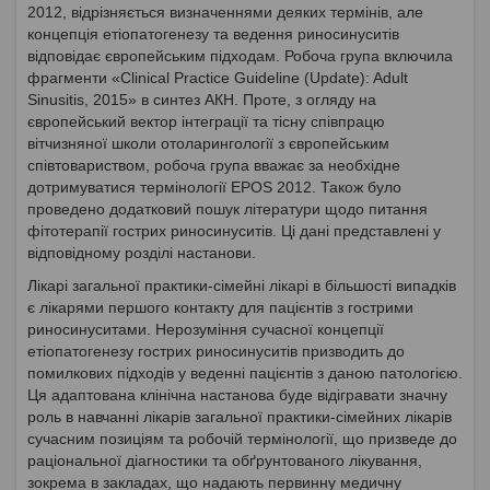
2012, відрізняється визначеннями деяких термінів, але
концепція етіопатогенезу та ведення риносинуситів
відповідає європейським підходам. Робоча група включила
фрагменти «Clinical Practice Guideline (Update): Adult
Sinusitis, 2015» в синтез АКН. Проте, з огляду на
європейський вектор інтеграції та тісну співпрацю
вітчизняної школи отоларингології з європейським
співтовариством, робоча група вважає за необхідне
дотримуватися термінології EPOS 2012. Також було
проведено додатковий пошук літератури щодо питання
фітотерапії гострих риносинуситів. Ці дані представлені у
відповідному розділі настанови.
Лікарі загальної практики-сімейні лікарі в більшості випадків
є лікарями першого контакту для пацієнтів з гострими
риносинуситами. Нерозуміння сучасної концепції
етіопатогенезу гострих риносинуситів призводить до
помилкових підходів у веденні пацієнтів з даною патологією.
Ця адаптована клінічна настанова буде відігравати значну
роль в навчанні лікарів загальної практики-сімейних лікарів
сучасним позиціям та робочій термінології, що призведе до
раціональної діагностики та обґрунтованого лікування,
зокрема в закладах, що надають первинну медичну