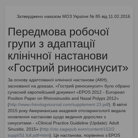
Затверджено наказом МОЗ України № 85 від 11.02.2016
Передмова робочої
групи з адаптації
клінічної настанови
«Гострий риносинусит»
За основу адаптованої клінічної настанови (АКН),
заснованої на доказах, «Гострий риносинусит» було обрано
сучасний європейський документ «EPOS 2012 - European
Position Paper on Rhinosinusitis and Nasal Polyps 2012»
(
http://www.rhinologviournal.com/supplement 23.pdf
). В квітні
2015 року Американська академія отоларингології видала
оновлення настанови щодо ведення дорослих з
синуситами - «Clinical Practice Guideline (Update): Adult
Sinusitis, 2015» (
http://oto.sagepub.eom/content/152/2
suppl/S1.full.pdf+html
). Ця настанова, порівняно з EPOS