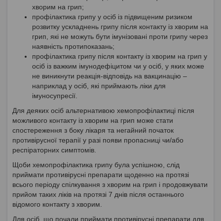
хворим на грип;
профілактика грипу у осіб із підвищеним ризиком
розвитку ускладнень грипу після контакту із хворим на
грип, які не можуть бути імунізовані проти грипу через
наявність протипоказань;
профілактика грипу після контакту із хворим на грип у
осіб із важким імунодефіцитом чи у осіб, у яких може
не виникнути реакція-відповідь на вакцинацію –
наприклад у осіб, які приймають ліки для
імуносупресії.
Для деяких осіб альтернативою хемопрофілактиці після
можливого контакту із хворим на грип може стати
спостереження з боку лікаря та негайний початок
противірусної терапії у разі появи пропасниці чи/або
респіраторних симптомів.
Щоби хемопрофілактика грипу була успішною, слід
приймати противірусні препарати щоденно на протязі
всього періоду спілкування з хворим на грип і продовжувати
прийом таких ліків на протязі 7 днів після останнього
відомого контакту з хворим.
Для осіб, що почали приймати противірусні препарати для