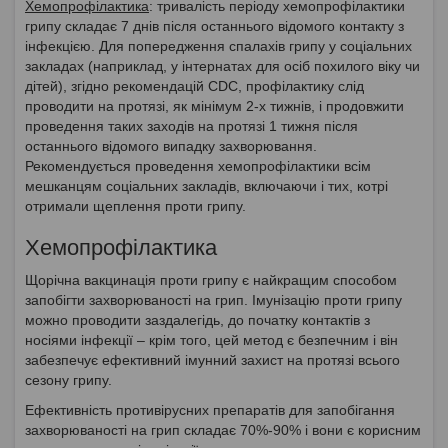
Хемопрофілактика
: тривалість періоду хемопрофілактики
грипу складає 7 днів після останнього відомого контакту з
інфекцією. Для попередження спалахів грипу у соціальних
закладах (наприклад, у інтернатах для осіб похилого віку чи
дітей), згідно рекомендацій CDC, профілактику слід
проводити на протязі, як мінімум 2-х тижнів, і продовжити
проведення таких заходів на протязі 1 тижня після
останнього відомого випадку захворювання.
Рекомендується проведення хемопрофілактики всім
мешканцям соціальних закладів, включаючи і тих, котрі
отримали щеплення проти грипу.
Хемопрофілактика
Щорічна вакцинація проти грипу є найкращим способом
запобігти захворюваності на грип. Імунізацію проти грипу
можно проводити заздалегідь, до початку контактів з
носіями інфекції – крім того, цей метод є безпечним і він
забезпечує ефективний імунний захист на протязі всього
сезону грипу.
Ефективність противірусних препаратів для запобігання
захворюваності на грип складає 70%-90% і вони є корисним