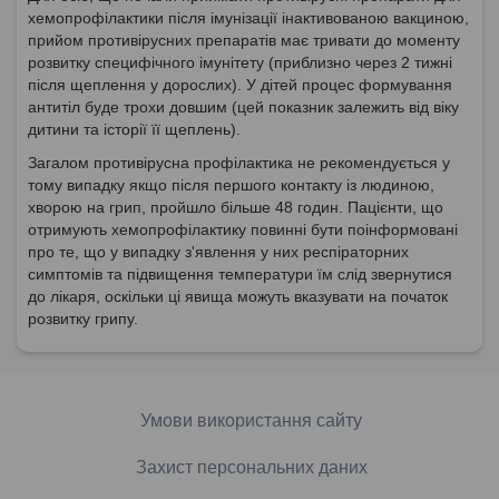
хемопрофілактики після імунізації інактивованою вакциною,
прийом противірусних препаратів має тривати до моменту
розвитку специфічного імунітету (приблизно через 2 тижні
після щеплення у дорослих). У дітей процес формування
антитіл буде трохи довшим (цей показник залежить від віку
дитини та історії її щеплень).
Загалом противірусна профілактика не рекомендується у
тому випадку якщо після першого контакту із людиною,
хворою на грип, пройшло більше 48 годин. Пацієнти, що
отримують хемопрофілактику повинні бути поінформовані
про те, що у випадку з'явлення у них респіраторних
симптомів та підвищення температури їм слід звернутися
до лікаря, оскільки ці явища можуть вказувати на початок
розвитку грипу.
Умови використання сайту
Захист персональних даних