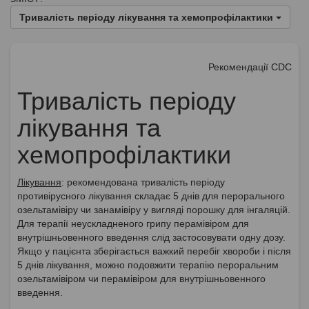
Тривалість періоду лікування та хемопрофілактики
Рекомендації CDC
Тривалість періоду
лікування та
хемопрофілактики
Лікування
: рекомендована тривалість періоду
противірусного лікування складає 5 днів для перорального
озельтамівіру чи занамівіру у вигляді порошку для інгаляцій.
Для терапії неускладненого грипу перамівіром для
внутрішньовенного введення слід застосовувати одну дозу.
Якщо у пацієнта зберігається важкий перебіг хвороби і після
5 днів лікування, можно подовжити терапію пероральним
озельтамівіром чи перамівіром для внутрішньовенного
введення.