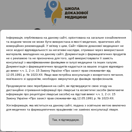
Інформація, опублікована на даному сайті, орієнтована на загальне ознайомлення
та жодним чином не може бути використана в якості медичних, практичних або
комерційних рекомендацій. У зв’язку з цим, Сайт «Школи доказової медицини» не
несе жодної відповідальності за негативні наслідки, отримані через використання
матеріалів, викладених на даному сайті. Документація з фармацевтичних продуктів
не є рекламою та не призначена для того, щоб використовувати її замість
консультації з кваліфікованими фахівцями в галузі медицини та інших галузях.
Головна
Нормативні документи
Грип
Документація з фармацевтичних продуктів надається за вашою згодою відповідно
до вимог ч.ч. 1, 2 ст. 15 Закону України «Про захист прав споживачів» від
12.05.1991 р. № 1023-XII. Якщо вам потрібна консультація з конкретного питання,
Рубрика:
пов’язаного зі здоров’ям, необхідно звернутися до фахівців- професіоналів.
Грип
Продовжуючи своє перебування на сайті, ви підтверджуєте свою згоду на
дистанційне отримання інформації про лікарські та косметичні засоби (включаючи
інформацію про рецептурні лікарські засоби) на підставі вимог ч.ч. 1, 2 ст. 15
Закону України «Про захист прав споживачів» від 12.05.1991 р. № 1023-XII.
Назва:
Лікування та профілактика грипу за допомогою
Уся інформація, яка міститься на даному сайті, подана з освітньою метою виключно
для медичних та фармацевтичних працівників і не замінює консультації лікаря.
противірусних препаратів: рекомендації для лікарів-
клініцистів
Так, я підтверджую.
ЗМІСТ: