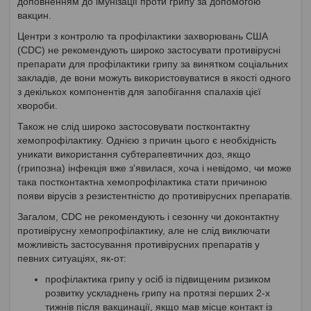
доповненням до імунізації проти грипу за допомогою
вакцин.
Центри з контролю та профілактики захворювань США
(CDC) не рекомендують широко застосувати противірусні
препарати для профілактики грипу за винятком соціальних
закладів, де вони можуть використовуватися в якості одного
з декількох компонентів для запобігання спалахів цієї
хвороби.
Також не слід широко застосовувати постконтактну
хемопрофілактику. Однією з причин цього є необхідність
уникати використання субтерапевтичних доз, якщо
(грипозна) інфекція вже з'явилася, хоча і невідомо, чи може
така постконтактна хемопрофілактика стати причиною
появи вірусів з резистентністю до противірусних препаратів.
Загалом, CDC не рекомендують і сезонну чи доконтактну
противірусну хемопрофілактику, але не слід виключати
можливість застосування противірусних препаратів у
певних ситуаціях, як-от:
профілактика грипу у осіб із підвищеним ризиком
розвитку ускладнень грипу на протязі перших 2-х
тижнів після вакцинації, якщо мав місце контакт із