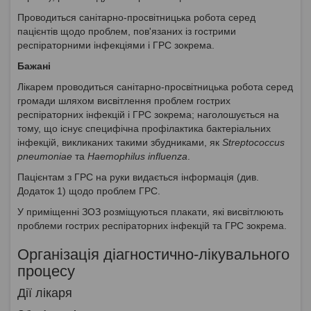
Проводиться санітарно-просвітницька робота серед
пацієнтів щодо проблем, пов'язаних із гострими
респіраторними інфекціями і ГРС зокрема.
Бажані
Лікарем проводиться санітарно-просвітницька робота серед
громади шляхом висвітлення проблем гострих
респіраторних інфекцій і ГРС зокрема; наголошується на
тому, що існує специфічна профілактика бактеріальних
інфекцій, викликаних такими збудниками, як
Streptococcus
pneumoniae
та
Haemophilus influenza
.
Пацієнтам з ГРС на руки видається інформація (див.
Додаток 1) щодо проблем ГРС.
У приміщенні ЗОЗ розміщуються плакати, які висвітлюють
проблеми гострих респіраторних інфекцій та ГРС зокрема.
Організація діагностично-лікувального
процесу
Дії лікаря