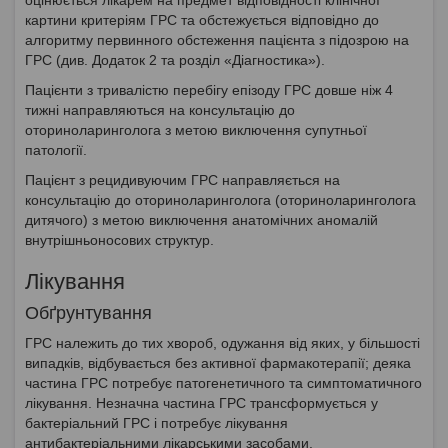
картини критеріям ГРС та обстежується відповідно до
алгоритму первинного обстеження пацієнта з підозрою на
ГРС (див. Додаток 2 та розділ «Діагностика»).
Пацієнти з тривалістю перебігу епізоду ГРС довше ніж 4
тижні направляються на консультацію до
оториноларинголога з метою виключення супутньої
патології.
Пацієнт з рецидивуючим ГРС направляється на
консультацію до оториноларинголога (оториноларинголога
дитячого) з метою виключення анатомічних аномалій
внутрішньоносових структур.
Лікування
Обґрунтування
ГРС належить до тих хвороб, одужання від яких, у більшості
випадків, відбувається без активної фармакотерапії; деяка
частина ГРС потребує патогенетичного та симптоматичного
лікування. Незначна частина ГРС трансформується у
бактеріальний ГРС і потребує лікування
антибактеріальними лікарськими засобами.