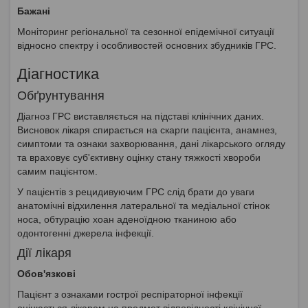
Бажані
Моніторинг регіональної та сезонної епідемічної ситуації
відносно спектру і особливостей основних збудників ГРС.
Діагностика
Обґрунтування
Діагноз ГРС виставляється на підставі клінічних даних.
Висновок лікаря спирається на скарги пацієнта, анамнез,
симптоми та ознаки захворювання, дані лікарського огляду
та враховує суб'єктивну оцінку стану тяжкості хвороби
самим пацієнтом.
У пацієнтів з рецидивуючим ГРС слід брати до уваги
анатомічні відхилення латеральної та медіальної стінок
носа, обтурацію хоан аденоїдною тканиною або
одонтогенні джерела інфекції.
Дії лікаря
Обов'язкові
Пацієнт з ознаками гострої респіраторної інфекції
оцінюється лікарем на предмет відповідності клінічної