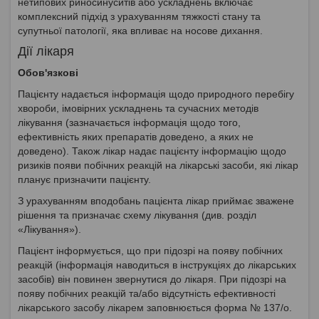
нетипових риносинуситів або ускладнень включає
комплексний підхід з урахуванням тяжкості стану та
супутньої патології, яка впливає на носове дихання.
Дії лікаря
Обов'язкові
Пацієнту надається інформація щодо природного перебігу
хвороби, імовірних ускладнень та сучасних методів
лікування (зазначається інформація щодо того,
ефективність яких препаратів доведено, а яких не
доведено). Також лікар надає пацієнту інформацію щодо
ризиків появи побічних реакцій на лікарські засоби, які лікар
планує призначити пацієнту.
З урахуванням вподобань пацієнта лікар приймає зважене
рішення та призначає схему лікування (див. розділ
«Лікування»).
Пацієнт інформується, що при підозрі на появу побічних
реакцій (інформація наводиться в інструкціях до лікарських
засобів) він повинен звернутися до лікаря. При підозрі на
появу побічних реакцій та/або відсутність ефективності
лікарського засобу лікарем заповнюється форма № 137/о.