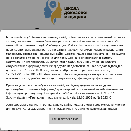
Інформація, опублікована на даному сайті, орієнтована на загальне ознайомлення
та жодним чином не може бути використана в якості медичних, практичних або
комерційних рекомендацій. У зв’язку з цим, Сайт «Школи доказової медицини» не
несе жодної відповідальності за негативні наслідки, отримані через використання
матеріалів, викладених на даному сайті. Документація з фармацевтичних продуктів
не є рекламою та не призначена для того, щоб використовувати її замість
консультації з кваліфікованими фахівцями в галузі медицини та інших галузях.
Головна
Нормативні документи
Гострий риносинусит
Документація з фармацевтичних продуктів надається за вашою згодою відповідно
до вимог ч.ч. 1, 2 ст. 15 Закону України «Про захист прав споживачів» від
12.05.1991 р. № 1023-XII. Якщо вам потрібна консультація з конкретного питання,
Рубрика:
пов’язаного зі здоров’ям, необхідно звернутися до фахівців- професіоналів.
Гострий риносинусит
Продовжуючи своє перебування на сайті, ви підтверджуєте свою згоду на
дистанційне отримання інформації про лікарські та косметичні засоби (включаючи
інформацію про рецептурні лікарські засоби) на підставі вимог ч.ч. 1, 2 ст. 15
Закону України «Про захист прав споживачів» від 12.05.1991 р. № 1023-XII.
Назва:
Уніфікований та локальні клінічні протоколи первинної,
Уся інформація, яка міститься на даному сайті, подана з освітньою метою виключно
для медичних та фармацевтичних працівників і не замінює консультації лікаря.
вторинної та третинної медичної допомоги (коментарі)
Так, я підтверджую.
ЗМІСТ: