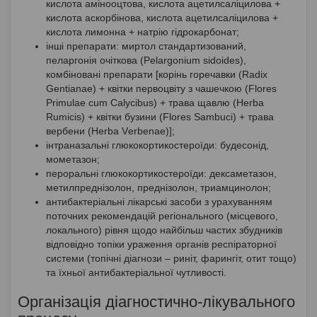
кислота амінооцтова, кислота ацетилсаліцилова +
кислота аскорбінова, кислота ацетилсаліцилова +
кислота лимонна + натрію гідрокарбонат;
інші препарати: миртол стандартизований,
пеларгонія очіткова (Pelargonium sidoides),
комбіновані препарати [корінь горечавки (Rаdіх
Gеntіаnае) + квітки первоцвіту з чашечкою (Flоrеs
Рrіmulае сum Саlyсіbus) + трава щавлю (Неrba
Rumісіs) + квітки бузини (Flоrеs Sаmbuсі) + трава
вербени (Неrbа Vеrbеnае)];
інтраназальні глюкокортикостероїди: будесонід,
мометазон;
пероральні глюкокортикостероїди: дексаметазон,
метилпреднізолон, преднізолон, триамцинолон;
антибактеріальні лікарські засоби з урахуванням
поточних рекомендацій регіонального (місцевого,
локального) рівня щодо найбільш частих збудників
відповідно топіки ураження органів респіраторної
системи (топічні діагнози – риніт, фарингіт, отит тощо)
та їхньої антибактеріальної чутливості.
Організація діагностично-лікувального