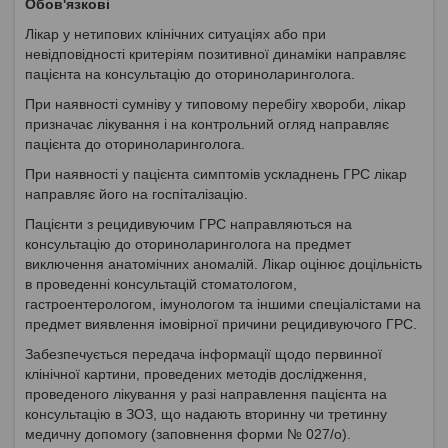
Обов'язкові
Лікар у нетипових клінічних ситуаціях або при
невідповідності критеріям позитивної динаміки направляє
пацієнта на консультацію до оториноларинголога.
При наявності сумніву у типовому перебігу хвороби, лікар
призначає лікування і на контрольний огляд направляє
пацієнта до оториноларинголога.
При наявності у пацієнта симптомів ускладнень ГРС лікар
направляє його на госпіталізацію.
Пацієнти з рецидивуючим ГРС направляються на
консультацію до оториноларинголога на предмет
виключення анатомічних аномалій. Лікар оцінює доцільність
в проведенні консультацій стоматологом,
гастроентерологом, імунологом та іншими спеціалістами на
предмет виявлення імовірної причини рецидивуючого ГРС.
Забезпечується передача інформації щодо первинної
клінічної картини, проведених методів дослідження,
проведеного лікування у разі направлення пацієнта на
консультацію в ЗОЗ, що надають вторинну чи третинну
медичну допомогу (заповнення форми № 027/о).