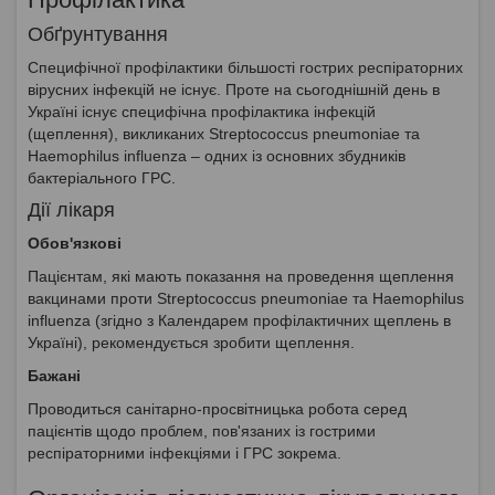
Обґрунтування
Специфічної профілактики більшості гострих респіраторних
вірусних інфекцій не існує. Проте на сьогоднішній день в
Україні існує специфічна профілактика інфекцій
(щеплення), викликаних Streptococcus pneumoniae та
Haemophilus influenza – одних із основних збудників
бактеріального ГРС.
Дії лікаря
Обов'язкові
Пацієнтам, які мають показання на проведення щеплення
вакцинами проти Streptococcus pneumoniae та Haemophilus
influenza (згідно з Календарем профілактичних щеплень в
Україні), рекомендується зробити щеплення.
Бажані
Проводиться санітарно-просвітницька робота серед
пацієнтів щодо проблем, пов'язаних із гострими
респіраторними інфекціями і ГРС зокрема.