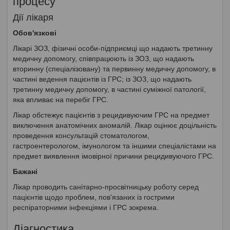
процесу
Дії лікаря
Обов'язкові
Лікарі ЗОЗ, фізичні особи-підприємці що надають третинну
медичну допомогу, співпрацюють із ЗОЗ, що надають
вторинну (спеціалізовану) та первинну медичну допомогу, в
частині ведення пацієнтів із ГРС; із ЗОЗ, що надають
третинну медичну допомогу, в частині суміжної патології,
яка впливає на перебіг ГРС.
Лікар обстежує пацієнтів з рецидивуючим ГРС на предмет
виключення анатомічних аномалій. Лікар оцінює доцільність
проведення консультацій стоматологом,
гастроентерологом, імунологом та іншими спеціалістами на
предмет виявлення імовірної причини рецидивуючого ГРС.
Бажані
Лікар проводить санітарно-просвітницьку роботу серед
пацієнтів щодо проблем, пов'язаних із гострими
респіраторними інфекціями і ГРС зокрема.
Діагностика