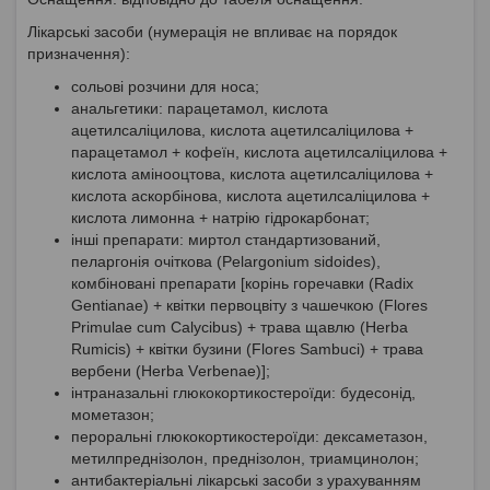
Лікарські засоби (нумерація не впливає на порядок
призначення):
сольові розчини для носа;
анальгетики: парацетамол, кислота
ацетилсаліцилова, кислота ацетилсаліцилова +
парацетамол + кофеїн, кислота ацетилсаліцилова +
кислота амінооцтова, кислота ацетилсаліцилова +
кислота аскорбінова, кислота ацетилсаліцилова +
кислота лимонна + натрію гідрокарбонат;
інші препарати: миртол стандартизований,
пеларгонія очіткова (Pelargonium sidoides),
комбіновані препарати [корінь горечавки (Rаdіх
Gеntіаnае) + квітки первоцвіту з чашечкою (Flоrеs
Рrіmulае сum Саlyсіbus) + трава щавлю (Неrba
Rumісіs) + квітки бузини (Flоrеs Sаmbuсі) + трава
вербени (Неrbа Vеrbеnае)];
інтраназальні глюкокортикостероїди: будесонід,
мометазон;
пероральні глюкокортикостероїди: дексаметазон,
метилпреднізолон, преднізолон, триамцинолон;
антибактеріальні лікарські засоби з урахуванням