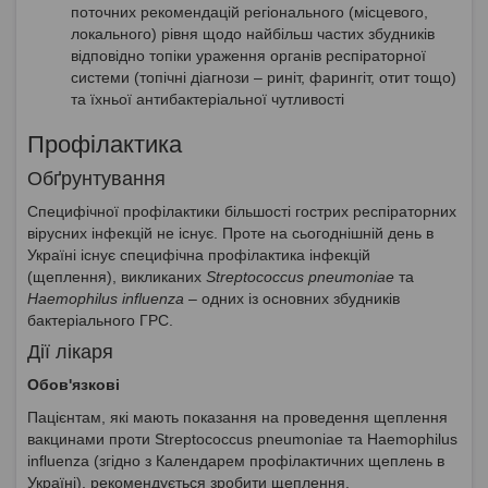
поточних рекомендацій регіонального (місцевого,
локального) рівня щодо найбільш частих збудників
відповідно топіки ураження органів респіраторної
системи (топічні діагнози – риніт, фарингіт, отит тощо)
та їхньої антибактеріальної чутливості
Профілактика
Обґрунтування
Специфічної профілактики більшості гострих респіраторних
вірусних інфекцій не існує. Проте на сьогоднішній день в
Україні існує специфічна профілактика інфекцій
(щеплення), викликаних
Streptococcus pneumoniae
та
Haemophilus influenza
– одних із основних збудників
бактеріального ГРС.
Дії лікаря
Обов'язкові
Пацієнтам, які мають показання на проведення щеплення
вакцинами проти Streptococcus pneumoniae та Haemophilus
influenza (згідно з Календарем профілактичних щеплень в
Україні), рекомендується зробити щеплення.