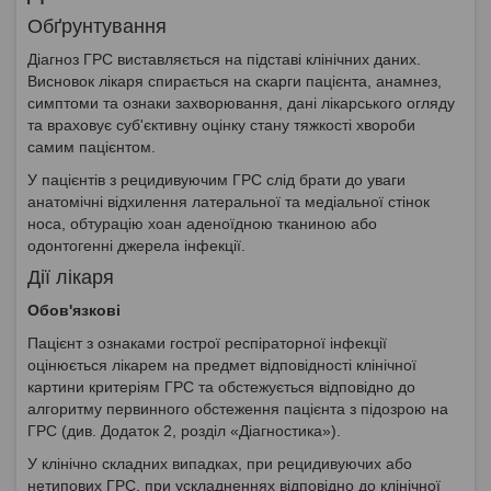
Обґрунтування
Діагноз ГРС виставляється на підставі клінічних даних.
Висновок лікаря спирається на скарги пацієнта, анамнез,
симптоми та ознаки захворювання, дані лікарського огляду
та враховує суб'єктивну оцінку стану тяжкості хвороби
самим пацієнтом.
У пацієнтів з рецидивуючим ГРС слід брати до уваги
анатомічні відхилення латеральної та медіальної стінок
носа, обтурацію хоан аденоїдною тканиною або
одонтогенні джерела інфекції.
Дії лікаря
Обов'язкові
Пацієнт з ознаками гострої респіраторної інфекції
оцінюється лікарем на предмет відповідності клінічної
картини критеріям ГРС та обстежується відповідно до
алгоритму первинного обстеження пацієнта з підозрою на
ГРС (див. Додаток 2, розділ «Діагностика»).
У клінічно складних випадках, при рецидивуючих або
нетипових ГРС, при ускладненнях відповідно до клінічної