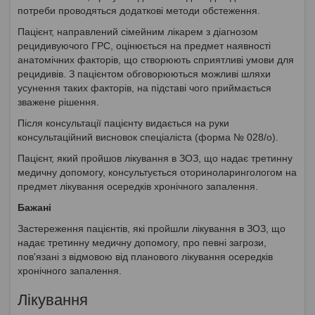
потреби проводяться додаткові методи обстеження.
Пацієнт, направлений сімейним лікарем з діагнозом
рецидивуючого ГРС, оцінюється на предмет наявності
анатомічних факторів, що створюють сприятливі умови для
рецидивів. З пацієнтом обговорюються можливі шляхи
усунення таких факторів, на підставі чого приймається
зважене рішення.
Після консультації пацієнту видається на руки
консультаційний висновок спеціаліста (форма № 028/о).
Пацієнт, який пройшов лікування в ЗОЗ, що надає третинну
медичну допомогу, консультується оториноларингологом на
предмет лікування осередків хронічного запалення.
Бажані
Застереження пацієнтів, які пройшли лікування в ЗОЗ, що
надає третинну медичну допомогу, про певні загрози,
пов'язані з відмовою від планового лікування осередків
хронічного запалення.
Лікування