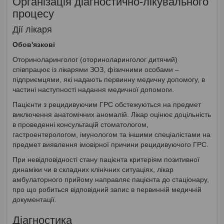
Організація діагностично-лікувального
процесу
Дії лікаря
Обов'язкові
Оториноларинголог (оториноларинголог дитячий)
співпрацює із лікарями ЗОЗ, фізичними особами –
підприємцями, які надають первинну медичну допомогу, в
частині наступності надання медичної допомоги.
Пацієнти з рецидивуючим ГРС обстежуються на предмет
виключення анатомічних аномалій. Лікар оцінює доцільність
в проведенні консультацій стоматологом,
гастроентерологом, імунологом та іншими спеціалістами на
предмет виявлення імовірної причини рецидивуючого ГРС.
При невідповідності стану пацієнта критеріям позитивної
динаміки чи в складних клінічних ситуаціях, лікар
амбулаторного прийому направляє пацієнта до стаціонару,
про що робиться відповідний запис в первинній медичній
документації.
Діагностика