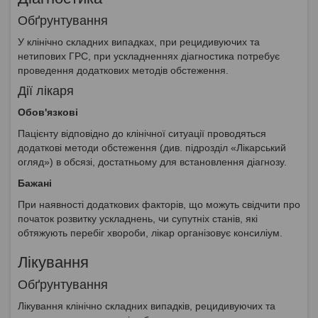
Обґрунтування
У клінічно складних випадках, при рецидивуючих та
нетипових ГРС, при ускладненнях діагностика потребує
проведення додаткових методів обстеження.
Дії лікаря
Обов'язкові
Пацієнту відповідно до клінічної ситуації проводяться
додаткові методи обстеження (див. підрозділ «Лікарський
огляд») в обсязі, достатньому для встановлення діагнозу.
Бажані
При наявності додаткових факторів, що можуть свідчити про
початок розвитку ускладнень, чи супутніх станів, які
обтяжують перебіг хвороби, лікар організовує консиліум.
Лікування
Обґрунтування
Лікування клінічно складних випадків, рецидивуючих та