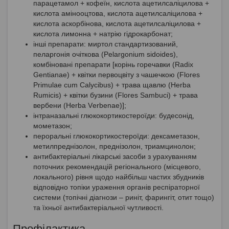
парацетамол + кофеїн, кислота ацетилсаліцилова +
кислота амінооцтова, кислота ацетилсаліцилова +
кислота аскорбінова, кислота ацетилсаліцилова +
кислота лимонна + натрію гідрокарбонат;
інші препарати: миртол стандартизований,
пеларгонія очіткова (Pelargonium sidoides),
комбіновані препарати [корінь горечавки (Rаdіх
Gеntіаnае) + квітки первоцвіту з чашечкою (Flоrеs
Рrіmulае сum Саlyсіbus) + трава щавлю (Неrba
Rumісіs) + квітки бузини (Flоrеs Sаmbuсі) + трава
вербени (Неrbа Vеrbеnае)];
інтраназальні глюкокортикостероїди: будесонід,
мометазон;
пероральні глюкокортикостероїди: дексаметазон,
метилпреднізолон, преднізолон, триамцинолон;
антибактеріальні лікарські засоби з урахуванням
поточних рекомендацій регіонального (місцевого,
локального) рівня щодо найбільш частих збудників
відповідно топіки ураження органів респіраторної
системи (топічні діагнози – риніт, фарингіт, отит тощо)
та їхньої антибактеріальної чутливості.
Профілактика