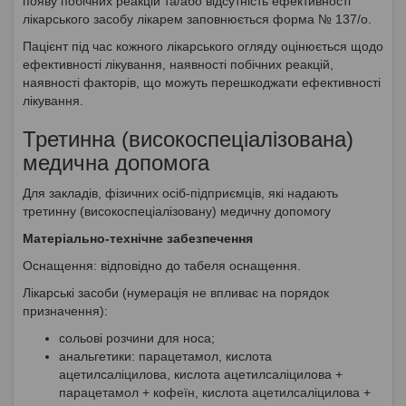
появу побічних реакцій та/або відсутність ефективності
лікарського засобу лікарем заповнюється форма № 137/о.
Пацієнт під час кожного лікарського огляду оцінюється щодо
ефективності лікування, наявності побічних реакцій,
наявності факторів, що можуть перешкоджати ефективності
лікування.
Третинна (високоспеціалізована)
медична допомога
Для закладів, фізичних осіб-підприємців, які надають
третинну (високоспеціалізовану) медичну допомогу
Матеріально-технічне забезпечення
Оснащення: відповідно до табеля оснащення.
Лікарські засоби (нумерація не впливає на порядок
призначення):
сольові розчини для носа;
анальгетики: парацетамол, кислота
ацетилсаліцилова, кислота ацетилсаліцилова +
парацетамол + кофеїн, кислота ацетилсаліцилова +