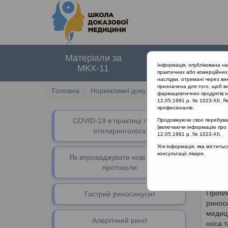
Матеріали за
Нормативні
Інформація, опублікована н
МКХ-11
документи
практичних або комерційних 
наслідки, отримані через ви
призначена для того, щоб ви
Головна
Нормативні документи
Гострий ринос
фармацевтичних продуктів на
12.05.1991 р. № 1023-XII. Як
професіоналів.
СOVID-19 в практиці лікаря-
Продовжуючи своє перебуванн
(включаючи інформацію про ре
отоларинголога
12.05.1991 р. № 1023-XII.
Ко
Уся інформація, яка містить
консультації лікаря.
Як впроваджувати нові клінічні
ін
протоколи
Пробле
Гострий риносинусит
риноси
медици
Алергічний риніт
носа т