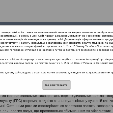
Проведені
Конференції
Партнери
Лек
а даному сайті, орієнтована на загальне ознайомлення та жодним чином не може бути вико
заходи
проекту
рекомендацій. У зв’язку з цим, Сайт «Школи доказової медицини» не несе жодної відповіда
користання матеріалів, викладених на даному сайті. Документація з фармацевтичних продук
користовувати її замість консультації з кваліфікованими фахівцями в галузі медицини та інш
инусит
дається за вашою згодою відповідно до вимог ч.ч. 1, 2 ст. 15 Закону України «Про захист п
що вам потрібна консультація з конкретного питання, пов’язаного зі здоров’ям, необхідно зв
я на сайті, ви підтверджуєте свою згоду на дистанційне отримання інформації про лікарсь
Затверджено наказом МОЗ України № 85 від 11.
цептурні лікарські засоби) на підставі вимог ч.ч. 1, 2 ст. 15 Закону України «Про захист пр
ротка епідеміологічна
ся на даному сайті, подана з освітньою метою виключно для медичних та фармацевтичних пра
формація
Так, я підтверджую.
ма гострих запальних захворювань верхніх дихальних шляхів, гост
нуситу (ГРС) зокрема, є однією з найактуальніших у сучасній клініч
ні. Останніми роками спостерігається зростання частоти захворюв
а приносових пазух, що проявляється збільшенням як абсолютних