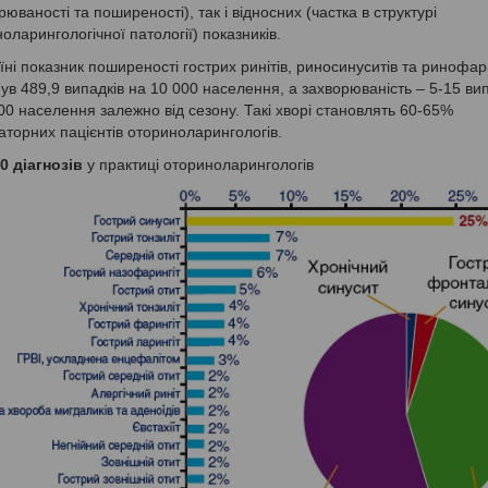
рюваності та поширеності), так і відносних (частка в структурі
оларингологічної патології) показників.
їні показник поширеності гострих ринітів, риносинуситів та ринофари
ув 489,9 випадків на 10 000 населення, а захворюваність – 5-15 вип
00 населення залежно від сезону. Такі хворі становлять 60-65%
торних пацієнтів оториноларингологів.
0 діагнозів
у практиці оториноларингологів