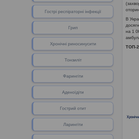
(захво
оторин
Гострі респіраторні інфекції
В Укра
досягн
Грип
на 1 0
амбула
Хронічні риносинусити
ТОП-2
Тонзиліт
Фарингіти
Аденоїдіти
Гоcтрий отит
Ларингіти