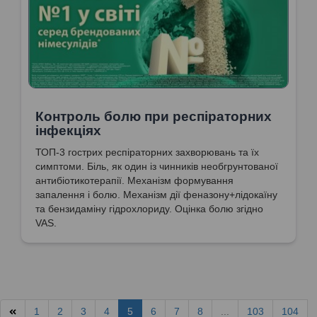
Контроль болю при респіраторних
інфекціях
ТОП-3 гострих респіраторних захворювань та їх
симптоми. Біль, як один із чинників необгрунтованої
антибіотикотерапії. Механізм формування
запалення і болю. Механізм дії феназону+лідокаїну
та бензидаміну гідрохлориду. Оцінка болю згідно
VAS.
1
2
3
4
5
6
7
8
...
103
104