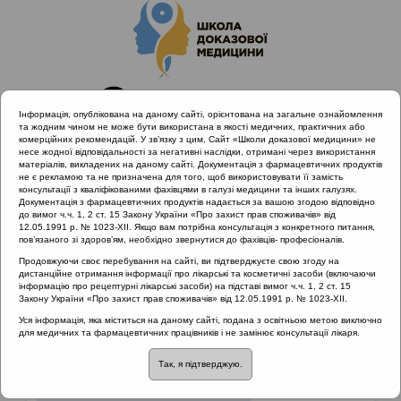
Інформація, опублікована на даному сайті, орієнтована на загальне ознайомлення
та жодним чином не може бути використана в якості медичних, практичних або
комерційних рекомендацій. У зв’язку з цим, Сайт «Школи доказової медицини» не
несе жодної відповідальності за негативні наслідки, отримані через використання
матеріалів, викладених на даному сайті. Документація з фармацевтичних продуктів
не є рекламою та не призначена для того, щоб використовувати її замість
консультації з кваліфікованими фахівцями в галузі медицини та інших галузях.
Головна
Матеріали за МКХ-11
Документація з фармацевтичних продуктів надається за вашою згодою відповідно
12 Хвороби органів дихання
до вимог ч.ч. 1, 2 ст. 15 Закону України «Про захист прав споживачів» від
12.05.1991 р. № 1023-XII. Якщо вам потрібна консультація з конкретного питання,
пов’язаного зі здоров’ям, необхідно звернутися до фахівців- професіоналів.
Продовжуючи своє перебування на сайті, ви підтверджуєте свою згоду на
Матеріали за МКХ-11
::
12 Хвороби органів
дистанційне отримання інформації про лікарські та косметичні засоби (включаючи
дихання
інформацію про рецептурні лікарські засоби) на підставі вимог ч.ч. 1, 2 ст. 15
Закону України «Про захист прав споживачів» від 12.05.1991 р. № 1023-XII.
Рубрика:
Уся інформація, яка міститься на даному сайті, подана з освітньою метою виключно
для медичних та фармацевтичних працівників і не замінює консультації лікаря.
12 Хвороби органів дихання
Так, я підтверджую.
Захворювання верхніх дихальних шляхів