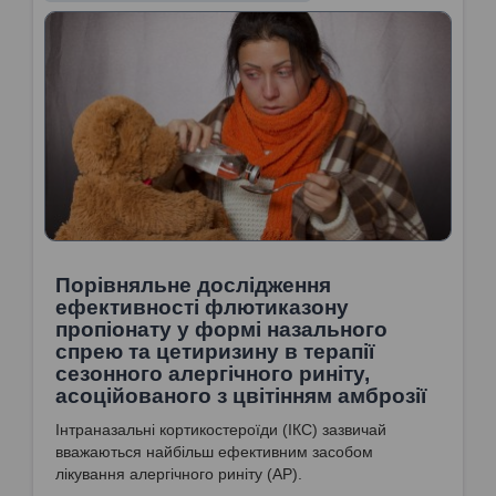
Порівняльне дослідження
ефективності флютиказону
пропіонату у формі назального
спрею та цетиризину в терапії
сезонного алергічного риніту,
асоційованого з цвітінням амброзії
Інтраназальні кортикостероїди (ІКС) зазвичай
вважаються найбільш ефективним засобом
лікування алергічного риніту (АР).