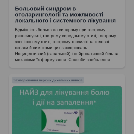
Больовий синдром в
отоларингології та можливості
локального і системного лікування
Відмінність больового синдрому при гострому
риносинуситі, гострому середньому отиті, гострому
зовнішньому отиті, гострому тонзиліті та головні
ознаки й симптоми цих захворювань.
Ноцицептивний (запальний) і нейропатичний біль та
механізми їх формування. Способи знеболення.
Захворювання верхніх дихальних шляхів