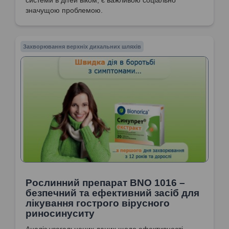
значущою проблемою.
Захворювання верхніх дихальних шляхів
Рослинний препарат BNO 1016 –
безпечний та ефективний засіб для
лікування гострого вірусного
риносинуситу
Аналіз узагальнених даних щодо ефективності,