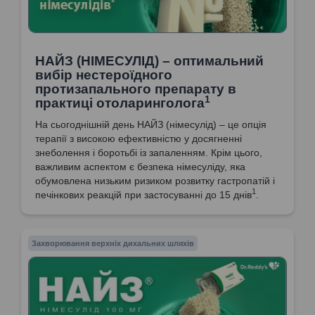
НАЙЗ (НІМЕСУЛІД) – оптимальний
вибір нестероїдного
протизапального препарату в
1
практиці отоларинголога
На сьогоднішній день НАЙЗ (німесулід) – це опція
терапії з високою ефективністю у досягненні
знеболення і боротьбі із запаленням. Крім цього,
важливим аспектом є безпека німесуліду, яка
обумовлена низьким ризиком розвитку гастропатій і
1
печінкових реакцій при застосуванні до 15 днів
.
Захворювання верхніх дихальних шляхів