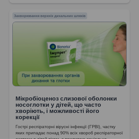
Захворювання верхніх дихальних шляхів
Мікробіоценоз слизової оболонки
носоглотки у дітей, що часто
хворіють, і можливості його
корекції
Гострі респіраторні вірусні інфекції (ГРВІ), частку
яких припадає понад 90% всіх хвороб респіраторної
системи в дітей віком, є важливою соціально