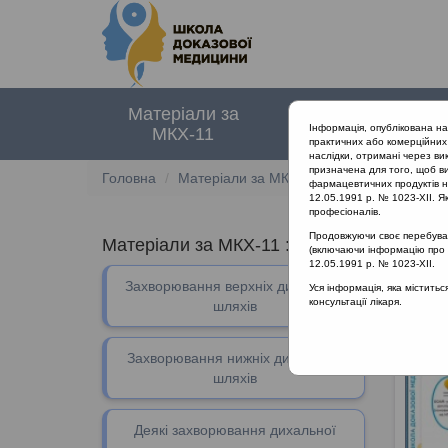
Матеріали за
Нормативні
Інформація, опублікована н
МКХ-11
документи
практичних або комерційних 
наслідки, отримані через ви
призначена для того, щоб ви
Головна
Матеріали за МКХ-11
12 Хвороби орга
фармацевтичних продуктів на
12.05.1991 р. № 1023-XII. Як
професіоналів.
Продовжуючи своє перебуванн
Матеріали за МКХ-11
::
12 Хвороби орган
(включаючи інформацію про ре
12.05.1991 р. № 1023-XII.
Захворювання верхніх дихальних
Захвор
Уся інформація, яка містить
консультації лікаря.
шляхів
Захворювання нижніх дихальних
шляхів
Деякі захворювання дихальної