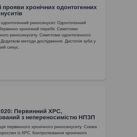
ні прояви хронічних одонтогенних
нуситів
 одонтогенний риносинусит. Одонтогенний
 Первинно хронічний перебіг. Симптоми
ного риносинуситу. Симптоми одонтогенного
. Додаткові методи дослідження. Дистопія зуба у
ий синус.
020: Первинний ХРС,
ований з непереносимістю НПЗП
ція первинного хронічного риносинуситу. Схема
орослих із ХРС. Контролювання хронічного