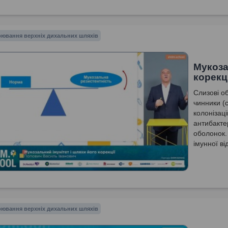
ювання верхніх дихальних шляхів
Мукоза
корекці
Слизові о
чинники (
колонізац
антибакте
оболонок.
імунної в
ефективніс
антигенів
ювання верхніх дихальних шляхів