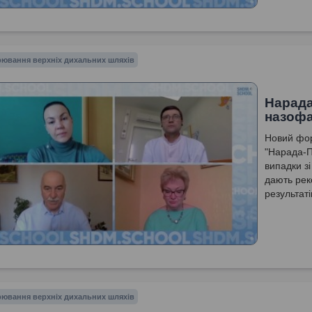
ювання верхніх дихальних шляхів
Нарада
назофа
Новий фор
"Нарада-П
випадки зі
дають рек
результат
ювання верхніх дихальних шляхів