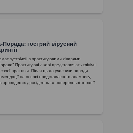
-Порада: гострий вірусний
рингіт
мат зустрічей з практикуючими лікарями:
орада" Практикуючі лікарі представляють клінічні
 своєї практики. Після цього учасники наради
омендації на основі представленого анамнезу,
ів проведених досліджень та попередньої терапії.