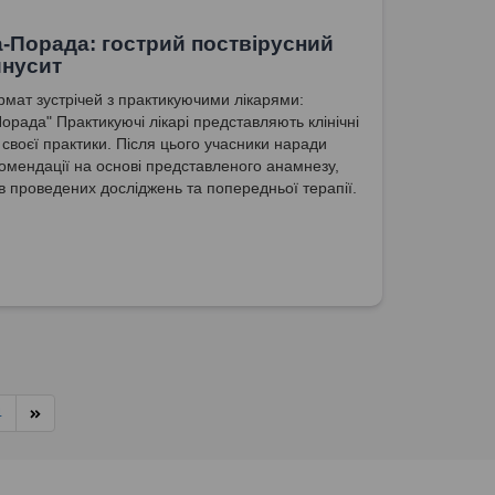
-Порада: гострий поствірусний
нусит
мат зустрічей з практикуючими лікарями:
орада" Практикуючі лікарі представляють клінічні
 своєї практики. Після цього учасники наради
омендації на основі представленого анамнезу,
ів проведених досліджень та попередньої терапії.
4