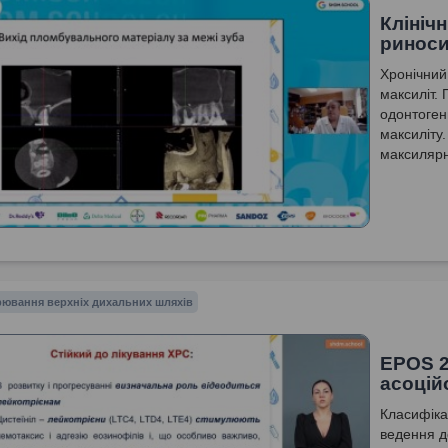
Клініч
риноси
Хронічний
максиліт.
одонтоген
максиліту
максилярн
ювання верхніх дихальних шляхів
EPOS 2
асоцій
Класифіка
ведення д