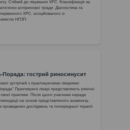
иту. Стійкий до лікування ХРС. Класифікація за
атогенез аспіринової тріади. Діагностика та
 первинного ХРС, асоційованого із
симістю НПЗП.
-Порада: гострий риносинусит
мат зустрічей з практикуючими лікарями:
орада" Практикуючі лікарі представляють клінічні
 своєї практики. Після цього учасники наради
омендації на основі представленого анамнезу,
ів проведених досліджень та попередньої терапії.