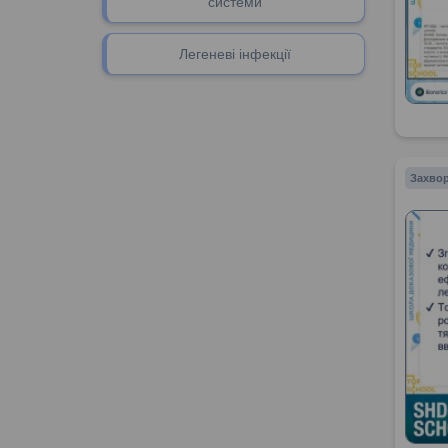
системи
Легеневі інфекції
Захвор