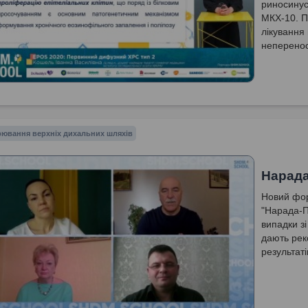
риносинус
МКХ-10. П
лікування
неперено
ювання верхніх дихальних шляхів
Нарада
Новий фор
"Нарада-П
випадки зі
дають рек
результат