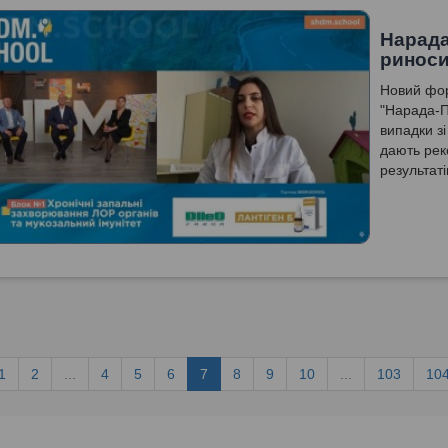
Нарада
риноси
Новий фор
"Нарада-П
випадки зі
дають рек
результат
1
2
...
4
5
6
7
8
9
10
...
103
10