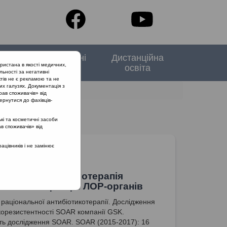
тори
Спеціальні
Дистанційна
ристана в якості медичних,
випуски
освіта
льності за негативні
тів не є рекламою та не
их галузях. Документація з
рав споживачів» від
ернутися до фахівців-
кі та косметичні засоби
ав споживачів» від
цівників і не замінює
альна антибіотикотерапія
іальних інфекцій ЛОР-органів
раціональної антибіотикотерапії. Дослідження
корезистентності SOAR компанії GSK.
ть дослідження SOAR. SOAR (2015-2017): 16