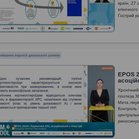
країн, 27 
клінічного
Гострий р
ювання верхніх дихальних шляхів
EPOS 2
асоційо
Хронічний
гіпотеза 
Мета ліку
Контроль 
центральн
риносинус
для таргет