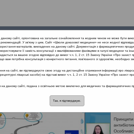
Проведені
Конференції
Партнери
Лек
а даному сайті, орієнтована на загальне ознайомлення та жодним чином не може бути вико
заходи
проекту
рекомендацій. У зв’язку з цим, Сайт «Школи доказової медицини» не несе жодної відповіда
користання матеріалів, викладених на даному сайті. Документація з фармацевтичних продук
користовувати її замість консультації з кваліфікованими фахівцями в галузі медицини та інш
нів дихання
дається за вашою згодою відповідно до вимог ч.ч. 1, 2 ст. 15 Закону України «Про захист п
що вам потрібна консультація з конкретного питання, пов’язаного зі здоров’ям, необхідно зв
я на сайті, ви підтверджуєте свою згоду на дистанційне отримання інформації про лікарсь
ів дихання
цептурні лікарські засоби) на підставі вимог ч.ч. 1, 2 ст. 15 Закону України «Про захист пр
ювання верхніх дихальних шляхів
ся на даному сайті, подана з освітньою метою виключно для медичних та фармацевтичних пра
Так, я підтверджую.
Раціон
бактер
Принципи 
антибіоти
Особливіс