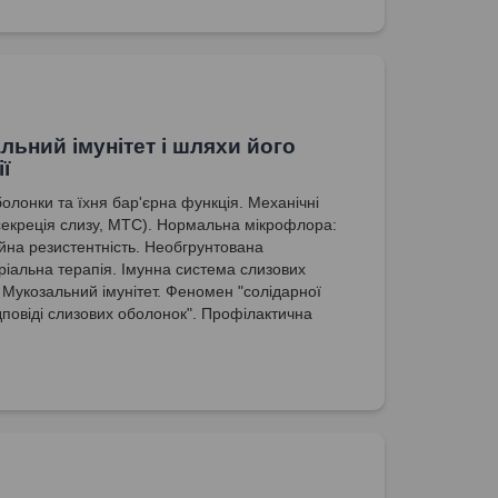
льний імунітет і шляхи його
ї
болонки та їхня бар'єрна функція. Механічні
секреція слизу, МТС). Нормальна мікрофлора:
ійна резистентність. Необгрунтована
ріальна терапія. Імунна система слизових
 Мукозальний імунітет. Феномен "солідарної
ідповіді слизових оболонок". Профілактична
ть сублінгвальної суспензії бактеріальних
 при рекурентних інфекціях.