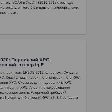
центрів. SOAR в Україні (2016-2017): розподіл
 матеріалу, з якого були виділені мікроорганізми.
иносинусит.
020: Первинний ХРС,
ваний із гіпер Ig E
 риносинусит. EP3OS-2012 Консенсус. Сучасна
ХРС. Класифікація первинного та вторинного ХРС.
вання ХРС. Схема ведення дорослих із ХРС.
та лікування ХРС. Алергічне захворювання
их компартментів. Алергічний грибковий
ит. Покази для біотерапії ХРС із НП. Препарати
ної біотерапії.