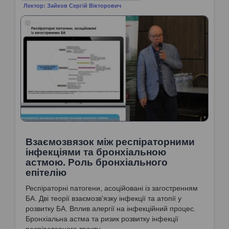
Лектор: Зайков Сергій Вікторович
Взаємозвязок між респіраторними
інфекціями та бронхіальною
астмою. Роль бронхіального
епітелію
Респіраторні патогени, асоційовані із загостренням
БА. Дві теорії взаємозв'язку інфекції та атопії у
розвитку БА. Вплив алергії на інфекційний процес.
Бронхіальна астма та ризик розвитку інфекції
респіраторного тракту.