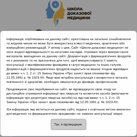
Інформація, опублікована на даному сайті, орієнтована на загальне ознайомлення
та жодним чином не може бути використана в якості медичних, практичних або
комерційних рекомендацій. У зв’язку з цим, Сайт «Школи доказової медицини» не
несе жодної відповідальності за негативні наслідки, отримані через використання
матеріалів, викладених на даному сайті. Документація з фармацевтичних продуктів
не є рекламою та не призначена для того, щоб використовувати її замість
консультації з кваліфікованими фахівцями в галузі медицини та інших галузях.
Головна
Матеріали за МКХ-11
Документація з фармацевтичних продуктів надається за вашою згодою відповідно
12 Хвороби органів дихання
до вимог ч.ч. 1, 2 ст. 15 Закону України «Про захист прав споживачів» від
12.05.1991 р. № 1023-XII. Якщо вам потрібна консультація з конкретного питання,
пов’язаного зі здоров’ям, необхідно звернутися до фахівців- професіоналів.
Продовжуючи своє перебування на сайті, ви підтверджуєте свою згоду на
Матеріали за МКХ-11
::
12 Хвороби органів
дистанційне отримання інформації про лікарські та косметичні засоби (включаючи
дихання
інформацію про рецептурні лікарські засоби) на підставі вимог ч.ч. 1, 2 ст. 15
Закону України «Про захист прав споживачів» від 12.05.1991 р. № 1023-XII.
Рубрика:
Уся інформація, яка міститься на даному сайті, подана з освітньою метою виключно
для медичних та фармацевтичних працівників і не замінює консультації лікаря.
12 Хвороби органів дихання
Так, я підтверджую.
Захворювання нижніх дихальних шляхів