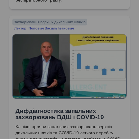
Захворювання верхніх дихальних шляхів
Лектор: Попович Василь Іванович
Дифдіагностика запальних
захворювань ВДШ і COVID-19
Клінічні прояви запальних захворювань верхніх
дихальних шляхів та COVID-19 легкого перебігу.
Аносмія та дисгевзія - симптоми, пов'язані з COVID-