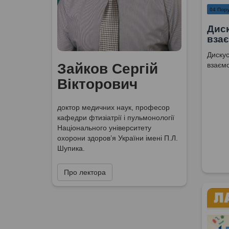
04 Пор
Диск
взає
Дискус
взаєм
Зайков Сергій
Вікторович
доктор медичних наук, професор
кафедри фтизіатрії і пульмонології
Національного університету
охорони здоров’я України імені П.Л.
Шупика.
Про лектора