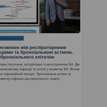
би органів дихання
мозвязок між респіраторними
ціями та бронхіальною астмою.
бронхіального епітелію
торні патогени, асоційовані із загостренням БА. Дві
заємозв'язку інфекції та атопії у розвитку БА. Вплив
 на інфекційний процес. Бронхіальна астма та
озвитку інфекції респіраторного тракту.