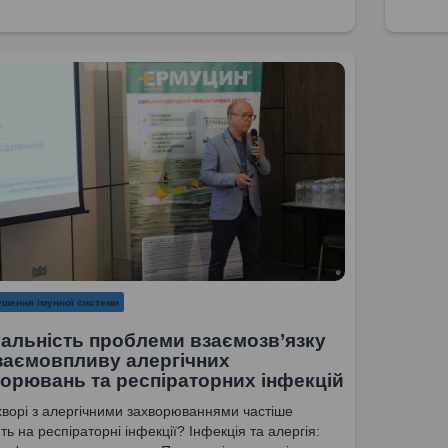
ушення імунної системи
альність проблеми взаємозв’язку
заємовпливу алергічних
орювань та респіраторних інфекцій
ворі з алергічними захворюваннями частіше
ть на респіраторні інфекції? Інфекція та алергія: