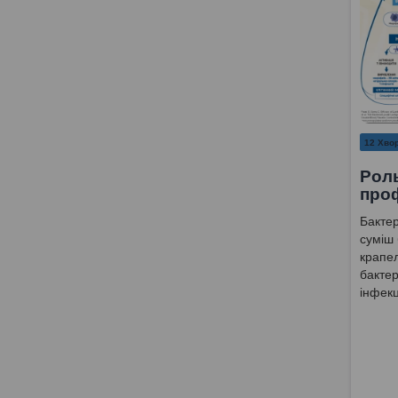
12 Хвор
Роль
проф
Бактер
суміш 
крапел
бактер
інфекц