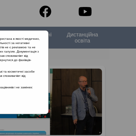
тори
Спеціальні
Дистанційна
ристана в якості медичних,
випуски
освіта
льності за негативні
тів не є рекламою та не
их галузях. Документація з
рав споживачів» від
ернутися до фахівців-
кі та косметичні засоби
ав споживачів» від
цівників і не замінює