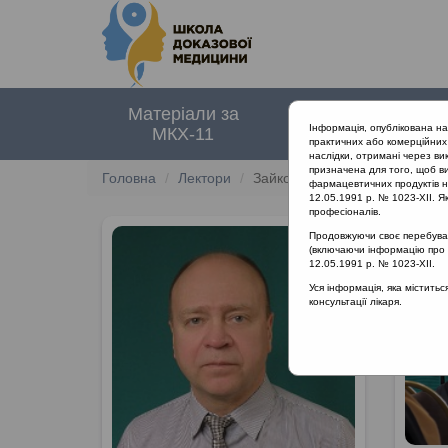
Матеріали за
Нормативні
Інформація, опублікована н
МКХ-11
документи
практичних або комерційних 
наслідки, отримані через ви
призначена для того, щоб ви
Головна
Лектори
Зайков Сергій Вікторович
фармацевтичних продуктів на
12.05.1991 р. № 1023-XII. Як
професіоналів.
Продовжуючи своє перебуванн
(включаючи інформацію про ре
12.05.1991 р. № 1023-XII.
Уся інформація, яка містить
консультації лікаря.