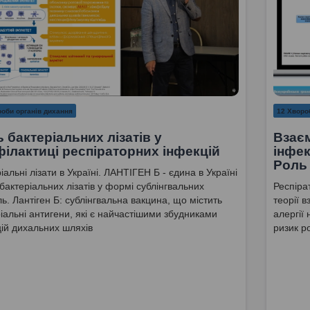
оби органів дихання
12 Хворо
 бактеріальних лізатів у
Взає
ілактиці респіраторних інфекцій
інфек
Роль 
іальні лізати в Україні. ЛАНТІГЕН Б - єдина в Україні
бактеріальних лізатів у формі сублінгвальних
Респіра
ь. Лантіген Б: сублінгвальна вакцина, що містить
теорії в
іальні антигени, які є найчастішими збудниками
алергії
ій дихальних шляхів
ризик р