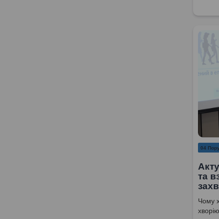
04 Пор
Акту
та в
захв
Чому х
хворію