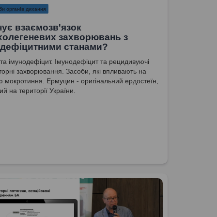
би органів дихання
нує взаємозв'язок
холегеневих захворювань з
одефіцитними станами?
 та імунодефіцит. Імунодефіцит та рецидивуючі
торні захворювання. Засоби, які впливають на
ю мокротиння. Ермуцин - оригінальний ердостеїн,
ий на території України.