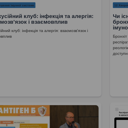
ушення імунної системи
12 Хворо
усійний клуб: інфекція та алергія:
Чи іс
мозв'язок і взаємовплив
брон
імун
ійний клуб: інфекція та алергія: взаємозв'язок і
овплив
Бронхіт
респіра
реологі
доступн