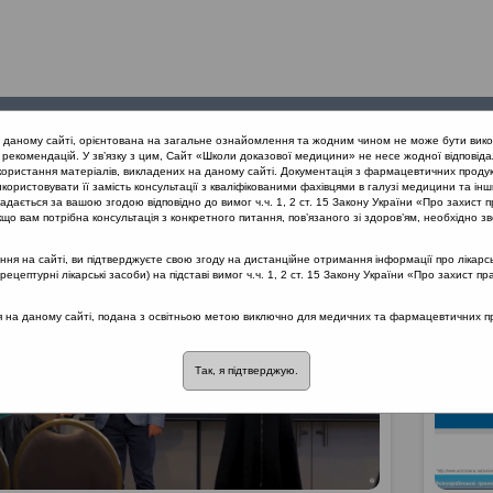
Проведені
Конференції
Партнери
Лек
а даному сайті, орієнтована на загальне ознайомлення та жодним чином не може бути вико
заходи
проекту
рекомендацій. У зв’язку з цим, Сайт «Школи доказової медицини» не несе жодної відповіда
користання матеріалів, викладених на даному сайті. Документація з фармацевтичних продук
користовувати її замість консультації з кваліфікованими фахівцями в галузі медицини та інш
дається за вашою згодою відповідно до вимог ч.ч. 1, 2 ст. 15 Закону України «Про захист п
що вам потрібна консультація з конкретного питання, пов’язаного зі здоров’ям, необхідно зв
я на сайті, ви підтверджуєте свою згоду на дистанційне отримання інформації про лікарсь
цептурні лікарські засоби) на підставі вимог ч.ч. 1, 2 ст. 15 Закону України «Про захист пр
ся на даному сайті, подана з освітньою метою виключно для медичних та фармацевтичних пра
Так, я підтверджую.