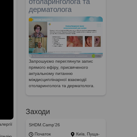
отоларинголога та
дерматолога
Запрошуємо переглянути запис
прямого ефіру, присвяченого
актуальному питанню
міждисциплінарної взаємодії
отоларинголога та дерматолога.
Заходи
алергії
SHDM.Camp’26
Початок
Київ, Пуща-
ітелію