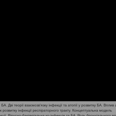
БА. Дві теорії взаємозв'язку інфекції та атопії у розвитку БА. Вплив 
к розвитку інфекції респіраторного тракту. Концептуальна модель
кції. Вірусно-бактеріальна ко-інфекція та БА. Роль бронхіального еп