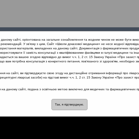
Проведені
Конференції
Партнери
Лек
а даному сайті, орієнтована на загальне ознайомлення та жодним чином не може бути вико
заходи
проекту
рекомендацій. У зв’язку з цим, Сайт «Школи доказової медицини» не несе жодної відповіда
користання матеріалів, викладених на даному сайті. Документація з фармацевтичних продук
користовувати її замість консультації з кваліфікованими фахівцями в галузі медицини та інш
нів дихання
Взаємозвязок між респіраторними інфекціями та бро
дається за вашою згодою відповідно до вимог ч.ч. 1, 2 ст. 15 Закону України «Про захист п
що вам потрібна консультація з конкретного питання, пов’язаного зі здоров’ям, необхідно зв
я на сайті, ви підтверджуєте свою згоду на дистанційне отримання інформації про лікарсь
цептурні лікарські засоби) на підставі вимог ч.ч. 1, 2 ст. 15 Закону України «Про захист пр
еспіраторними інфекціями 
ся на даному сайті, подана з освітньою метою виключно для медичних та фармацевтичних пра
ю. Роль бронхіального
Так, я підтверджую.