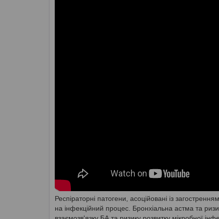
Респіраторні патогени, асоційовані із загостренням 
на інфекційний процес. Бронхіальна астма та ризи
взаємозв'язку БА та ризику розвитку мікробної інфе