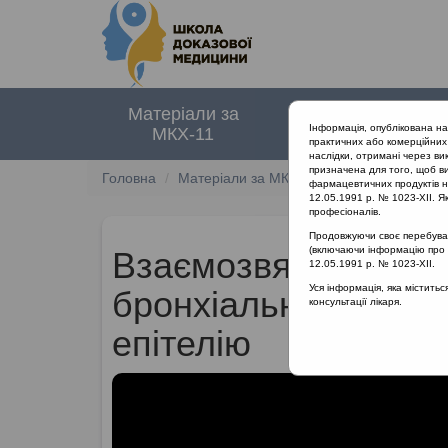
Матеріали за
Нормативні
Інформація, опублікована н
МКХ-11
документи
практичних або комерційних 
наслідки, отримані через ви
призначена для того, щоб ви
Головна
Матеріали за МКХ-11
12 Хвороби орга
фармацевтичних продуктів на
12.05.1991 р. № 1023-XII. Як
професіоналів.
Продовжуючи своє перебуванн
(включаючи інформацію про ре
Взаємозвязок між р
12.05.1991 р. № 1023-XII.
Уся інформація, яка містить
бронхіальною астмо
консультації лікаря.
епітелію