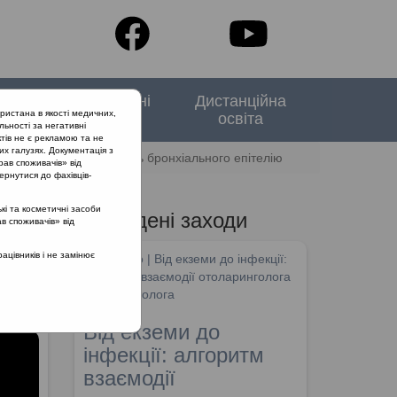
тори
Спеціальні
Дистанційна
ристана в якості медичних,
випуски
освіта
льності за негативні
тів не є рекламою та не
их галузях. Документація з
нхіальною астмою. Роль бронхіального епітелію
рав споживачів» від
ернутися до фахівців-
кі та косметичні засоби
Проведені заходи
ав споживачів» від
та
цівників і не замінює
SHDM.info | Від екземи до інфекції:
алгоритм взаємодії отоларинголога
та дерматолога
Від екземи до
інфекції: алгоритм
взаємодії