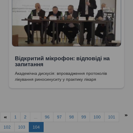
Відкритий мікрофон: відповіді на
запитання
Академічна дискусія: впровадження протоколів
лікування риносинуситу у практику лікаря
1
2
...
96
97
98
99
100
101
102
103
104