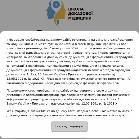
Інформація, опублікована на даному сайті, орієнтована на загальне ознайомлення
та жодним чином не може бути використана в якості медичних, практичних або
комерційних рекомендацій. У зв’язку з цим, Сайт «Школи доказової медицини» не
несе жодної відповідальності за негативні наслідки, отримані через використання
матеріалів, викладених на даному сайті. Документація з фармацевтичних продуктів
не є рекламою та не призначена для того, щоб використовувати її замість
консультації з кваліфікованими фахівцями в галузі медицини та інших галузях.
Головна
Матеріали за МКХ-11
Документація з фармацевтичних продуктів надається за вашою згодою відповідно
12 Хвороби органів дихання
до вимог ч.ч. 1, 2 ст. 15 Закону України «Про захист прав споживачів» від
12.05.1991 р. № 1023-XII. Якщо вам потрібна консультація з конкретного питання,
пов’язаного зі здоров’ям, необхідно звернутися до фахівців- професіоналів.
Продовжуючи своє перебування на сайті, ви підтверджуєте свою згоду на
Матеріали за МКХ-11
::
12 Хвороби органів
дистанційне отримання інформації про лікарські та косметичні засоби (включаючи
дихання
інформацію про рецептурні лікарські засоби) на підставі вимог ч.ч. 1, 2 ст. 15
Закону України «Про захист прав споживачів» від 12.05.1991 р. № 1023-XII.
Рубрика:
Уся інформація, яка міститься на даному сайті, подана з освітньою метою виключно
для медичних та фармацевтичних працівників і не замінює консультації лікаря.
12 Хвороби органів дихання
Так, я підтверджую.
Захворювання верхніх дихальних шляхів