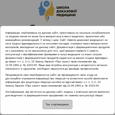
Інформація, опублікована на даному сайті, орієнтована на загальне ознайомлення
та жодним чином не може бути використана в якості медичних, практичних або
комерційних рекомендацій. У зв’язку з цим, Сайт «Школи доказової медицини» не
несе жодної відповідальності за негативні наслідки, отримані через використання
матеріалів, викладених на даному сайті. Документація з фармацевтичних продуктів
не є рекламою та не призначена для того, щоб використовувати її замість
консультації з кваліфікованими фахівцями в галузі медицини та інших галузях.
Головна
Партнери проекту
Біонорика
Документація з фармацевтичних продуктів надається за вашою згодою відповідно
до вимог ч.ч. 1, 2 ст. 15 Закону України «Про захист прав споживачів» від
12.05.1991 р. № 1023-XII. Якщо вам потрібна консультація з конкретного питання,
пов’язаного зі здоров’ям, необхідно звернутися до фахівців- професіоналів.
Біонорика
Продовжуючи своє перебування на сайті, ви підтверджуєте свою згоду на
дистанційне отримання інформації про лікарські та косметичні засоби (включаючи
інформацію про рецептурні лікарські засоби) на підставі вимог ч.ч. 1, 2 ст. 15
Закону України «Про захист прав споживачів» від 12.05.1991 р. № 1023-XII.
Німецька компанія Bionorica - всесвітньо
Уся інформація, яка міститься на даному сайті, подана з освітньою метою виключно
відомий виробник лікарських препаратів з
для медичних та фармацевтичних працівників і не замінює консультації лікаря.
рослинної сировини. Історія компанії налічує
більше 80 років плідної і успішної роботи в
Так, я підтверджую.
області винаходу, розробки і виробництва