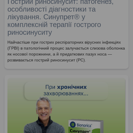
Гострий риносинусит: патогенез,
особливості діагностики та
лікування. Синупрет® у
комплексній терапії гострого
риносинуситу
Найчастіше при гострих респіраторних вірусних інфекціях
(ГРВІ) в патологічний процес залучається слизова оболонка
як носової порожнини, а й придаткових пазух носа —
розвивається гострий риносинусит (РС).