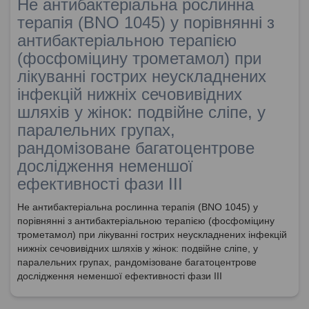
Не антибактеріальна рослинна
терапія (BNO 1045) у порівнянні з
антибактеріальною терапією
(фосфоміцину трометамол) при
лікуванні гострих неускладнених
інфекцій нижніх сечовивідних
шляхів у жінок: подвійне сліпе, у
паралельних групах,
рандомізоване багатоцентрове
дослідження неменшої
ефективності фази III
Не антибактеріальна рослинна терапія (BNO 1045) у
порівнянні з антибактеріальною терапією (фосфоміцину
трометамол) при лікуванні гострих неускладнених інфекцій
нижніх сечовивідних шляхів у жінок: подвійне сліпе, у
паралельних групах, рандомізоване багатоцентрове
дослідження неменшої ефективності фази III