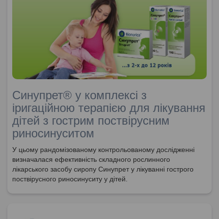
Синупрет® у комплексі з
іригаційною терапією для лікування
дітей з гострим поствірусним
риносинуситом
У цьому рандомізованому контрольованому дослідженні
визначалася ефективність складного рослинного
лікарського засобу сиропу Синупрет у лікуванні гострого
поствірусного риносинуситу у дітей.