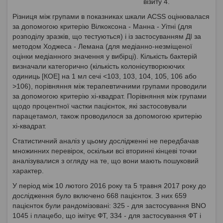
візиту 4.
Різниця між групами в показниках шкали ACSS оцінювалася
за допомогою критерію Вілкоксона - Манна - Уітні (для
розподілу зразків, що тестуються) і із застосуванням ДІ за
методом Ходжеса - Лемана (для медіанно-незміщеної
оцінки медіанного значення у вибірці). Кількість бактерій
визначали категорично (кількість колонієутворюючих
одиниць [КОЕ] на 1 мл сечі <103, 103, 104, 105, 106 або
>106), порівняння між терапевтичними групами проводили
за допомогою критерію хі-квадрат. Порівняння між групами
щодо процентної частки пацієнток, які застосовували
парацетамол, також проводилося за допомогою критерію
хі-квадрат.
Статистичний аналіз у цьому дослідженні не передбачав
множинних перевірок, оскільки всі вторинні кінцеві точки
аналізувалися з огляду на те, що вони мають пошуковий
характер.
У період між 10 лютого 2016 року та 5 травня 2017 року до
дослідження було включено 668 пацієнток. З них 659
пацієнток були рандомізовані: 325 - для застосування ВNО
1045 і плацебо, що імітує ФТ, 334 - для застосування ФТ і