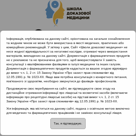
Інформація, опублікована на даному сайті, орієнтована на загальне ознайомлення
та жодним чином не може бути використана в якості медичних, практичних або
комерційних рекомендацій. У зв’язку з цим, Сайт «Школи доказової медицини» не
несе жодної відповідальності за негативні наслідки, отримані через використання
матеріалів, викладених на даному сайті. Документація з фармацевтичних продуктів
не є рекламою та не призначена для того, щоб використовувати її замість
консультації з кваліфікованими фахівцями в галузі медицини та інших галузях.
Головна
Партнери проекту
Біонорика
Документація з фармацевтичних продуктів надається за вашою згодою відповідно
Не антибактеріальна рослинна терапія (BNO 1045) у
до вимог ч.ч. 1, 2 ст. 15 Закону України «Про захист прав споживачів» від
12.05.1991 р. № 1023-XII. Якщо вам потрібна консультація з конкретного питання,
порівнянні з антибактеріальною терапією (фосфоміцину
пов’язаного зі здоров’ям, необхідно звернутися до фахівців- професіоналів.
трометамол) при лікуванні гострих неускладнених інфекцій
Продовжуючи своє перебування на сайті, ви підтверджуєте свою згоду на
нижніх сечовивідних шляхів у жінок: подвійне сліпе, у
дистанційне отримання інформації про лікарські та косметичні засоби (включаючи
паралельних групах, рандомізоване багатоцентрове
інформацію про рецептурні лікарські засоби) на підставі вимог ч.ч. 1, 2 ст. 15
Закону України «Про захист прав споживачів» від 12.05.1991 р. № 1023-XII.
дослідження неменшої ефективності фази III
Уся інформація, яка міститься на даному сайті, подана з освітньою метою виключно
для медичних та фармацевтичних працівників і не замінює консультації лікаря.
Так, я підтверджую.
Не антибактеріальна