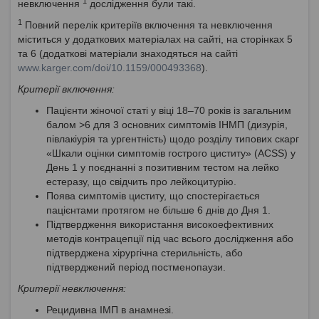
1
невключення
дослідження були такі.
1
Повний перелік критеріїв включення та невключення
міститься у додаткових матеріалах на сайті, на сторінках 5
та 6 (додаткові матеріали знаходяться на сайті
www.karger.com/doi/10.1159/000493368
).
Критерії включення:
Пацієнти жіночої статі у віці 18–70 років із загальним
балом >6 для 3 основних симптомів ІНМП (дизурія,
півлакіурія та ургентність) щодо розділу типових скарг
«Шкали оцінки симптомів гострого циститу» (ACSS) у
День 1 у поєднанні з позитивним тестом на лейко
естеразу, що свідчить про лейкоцитурію.
Поява симптомів циститу, що спостерігається
пацієнтами протягом не більше 6 днів до Дня 1.
Підтвердження використання високоефективних
методів контрацепції під час всього дослідження або
підтверджена хірургічна стерильність, або
підтверджений період постменопаузи.
Критерії невключення:
Рецидивна ІМП в анамнезі.