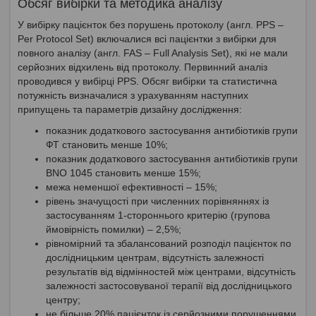
Обсяг вибірки та методика аналізу
У вибірку пацієнток без порушень протоколу (англ. PPS –
Per Protocol Set) включалися всі пацієнтки з вибірки для
повного аналізу (англ. FAS – Full Analysis Set), які не мали
серйозних відхилень від протоколу. Первинний аналіз
проводився у вибірці PPS. Обсяг вибірки та статистична
потужність визначалися з урахуванням наступних
припущень та параметрів дизайну дослідження:
показник додаткового застосування антибіотиків групи
ФТ становить менше 10%;
показник додаткового застосування антибіотиків групи
BNO 1045 становить менше 15%;
межа неменшої ефективності – 15%;
рівень значущості при численних порівняннях із
застосуванням 1-стороннього критерію (групова
ймовірність помилки) – 2,5%;
рівномірний та збалансований розподіл пацієнток по
дослідницьким центрам, відсутність залежності
результатів від відмінностей між центрами, відсутність
залежності застосовуваної терапії від дослідницького
центру;
не більше 20% пацієнток із серйозними порушеннями