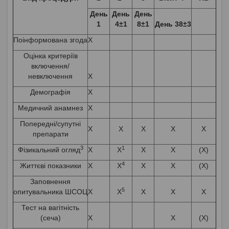
День
День
День
1
4±1
8±1
День 38±3
Поінформована згода
X
Оцінка критеріїв
включення/
невключення
X
Демографія
X
Медичний анамнез
X
Попередні/супутні
X
X
X
X
X
препарати
3
1
Фізикальний огляд
X
X
X
X
(X)
4
Життєві показники
X
X
X
X
(X)
Заповнення
5
опитувальника ШСОЦ
X
X
X
X
X
Тест на вагітність
(сеча)
X
X
(X)