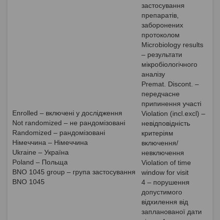
застосування
препаратів,
заборонених
протоколом
Microbiology results
– результати
мікробіологічного
аналізу
Premat. Discont. –
передчасне
припинення участі
Enrolled – включені у дослідження
Violation (incl.excl) –
Not randomized – не рандомізовані
невідповідність
Randomized – рандомізовані
критеріям
Німеччина – Німеччина
включення/
Ukraine – Україна
невключення
Poland – Польща
Violation of time
BNO 1045 group – група застосування
window for visit
BNO 1045
4 – порушення
допустимого
відхилення від
запланованої дати