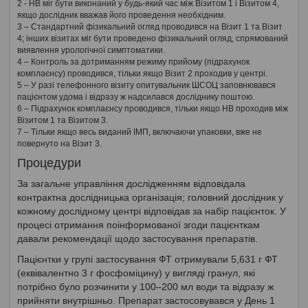
2 - НВ міг бути виконаний у будь-який час між Візитом 1 і Візитом 4,
якщо дослідник вважав його проведення необхідним.
3 – Стандартний фізикальний огляд проводився на Візит 1 та Візит
4; інших візитах міг бути проведено фізикальний огляд, спрямований
виявлення урологічної симптоматики.
4 – Контроль за дотриманням режиму прийому (підрахунок
комплаєнсу) проводився, тільки якщо Візит 2 проходив у центрі.
5 – У разі телефонного візиту опитувальник ШСОЦ заповнювався
пацієнтом удома і відразу ж надсилався досліднику поштою.
6 – Підрахунок комплаєнсу проводився, тільки якщо НВ проходив між
Візитом 1 та Візитом 3.
7 – Тільки якщо весь виданий ІМП, включаючи упаковки, вже не
повернуто на Візит 3.
Процедури
За загальне управління дослідженням відповідала
контрактна дослідницька організація; головний дослідник у
кожному дослідному центрі відповідав за набір пацієнток. У
процесі отримання поінформованої згоди пацієнткам
давали рекомендації щодо застосування препаратів.
Пацієнтки у групі застосування ФТ отримували 5,631 г ФТ
(еквівалентно 3 г фосфоміцину) у вигляді гранул, які
потрібно було розчинити у 100–200 мл води та відразу ж
прийняти внутрішньо. Препарат застосовувався у День 1