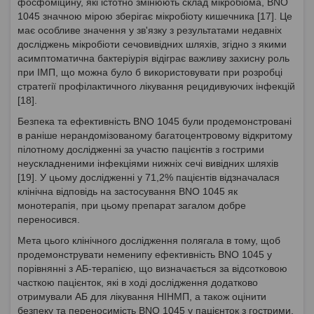
фосфоміцину, які істотно змінюють склад мікробіома, BNO
1045 значною мірою зберігає мікробіоту кишечника [17]. Це
має особливе значення у зв'язку з результатами недавніх
досліджень мікробіоти сечовивідних шляхів, згідно з якими
асимптоматична бактеріурія відіграє важливу захисну роль
при ІМП, що можна було б використовувати при розробці
стратегії профілактичного лікування рецидивуючих інфекцій
[18].
Безпека та ефективність BNO 1045 були продемонстровані
в раніше нерандомізованому багатоцентровому відкритому
пілотному дослідженні за участю пацієнтів з гострими
неускладненими інфекціями нижніх сечі вивідних шляхів
[19]. У цьому дослідженні у 71,2% пацієнтів відзначалася
клінічна відповідь на застосування BNO 1045 як
монотерапія, при цьому препарат загалом добре
переносився.
Мета цього клінічного дослідження полягала в тому, щоб
продемонструвати неменипу ефективність BNO 1045 у
порівнянні з АБ-терапією, що визначається за відсотковою
часткою пацієнток, які в ході дослідження додатково
отримували АБ для лікування НІНМП, а також оцінити
безпеку та переносимість BNO 1045 у пацієнток з гострими.