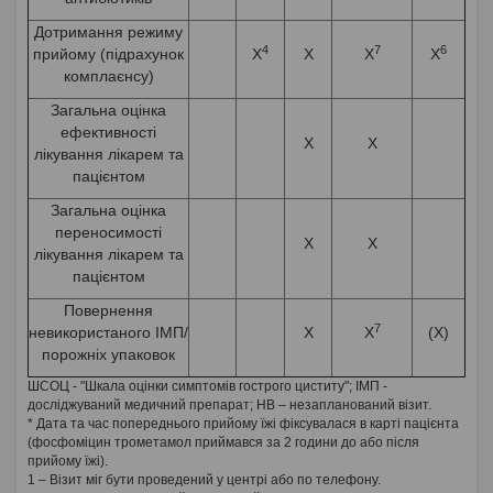
Дотримання режиму
4
7
6
прийому (підрахунок
X
X
X
X
комплаєнсу)
Загальна оцінка
ефективності
X
X
лікування лікарем та
пацієнтом
Загальна оцінка
переносимості
X
X
лікування лікарем та
пацієнтом
Повернення
7
невикористаного ІМП/
X
X
(X)
порожніх упаковок
ШСОЦ - "Шкала оцінки симптомів гострого циститу"; ІМП -
досліджуваний медичний препарат; НВ – незапланований візит.
* Дата та час попереднього прийому їжі фіксувалася в карті пацієнта
(фосфоміцин трометамол приймався за 2 години до або після
прийому їжі).
1 – Візит міг бути проведений у центрі або по телефону.