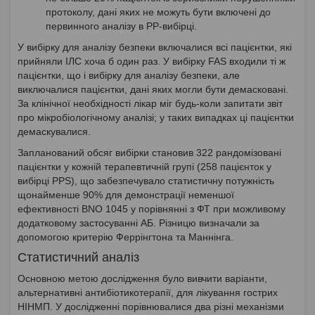
протоколу, дані яких не можуть бути включені до
первинного аналізу в РР-вибірці.
У вибірку для аналізу безпеки включалися всі пацієнтки, які
прийняли ІЛС хоча б один раз. У вибірку FAS входили ті ж
пацієнтки, що і вибірку для аналізу безпеки, але
виключалися пацієнтки, дані яких могли бути демасковані.
За клінічної необхідності лікар міг будь-коли запитати звіт
про мікробіологічному аналізі; у таких випадках ці пацієнтки
демаскувалися.
Запланований обсяг вибірки становив 322 рандомізовані
пацієнтки у кожній терапевтичній групі (258 пацієнток у
вибірці PPS), що забезпечувало статистичну потужність
щонайменше 90% для демонстрації неменшої
ефективності BNO 1045 у порівнянні з ФТ при можливому
додатковому застосуванні АБ. Різницю визначали за
допомогою критерію Феррінгтона та Маннінга.
Статистичний аналіз
Основною метою дослідження було вивчити варіанти,
альтернативні антибіотикотерапії, для лікування гострих
НІНМП. У дослідженні порівнювалися два різні механізми