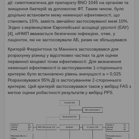
дії: симптоматична дія препарату BNO 1045 на організм та
знищення бактерій за допомогою ФТ. Таким чином, було
доцільно встановити межу неменшої ефективності, що
становить 15%, замість звичайно застосовуваної межі 10%.
Згідно з керівництвом Європейської асоціації урології (ЕАУ)
[4], нІНМП вважається безпечною інфекцією, отже, у
пацієнток, які не застосовували АБ, ризик не збільшувався.
Критерій Феррінгтона та Маннінга застосовувався для
розрахунку різниці у відсоткових частках та для оцінки
первинної кінцевої точки ефективності. Для визначення
неменшої ефективності із застосуванням 1-стороннього
критерію було встановлено рівень значущості а = 0,025.
Розраховувався 95% ДІ із застосуванням 2-стороннього
критерію. Цей критерій застосовувався також у вибірці FAS з
метою оцінки робастності результатів у вибірці PPS.