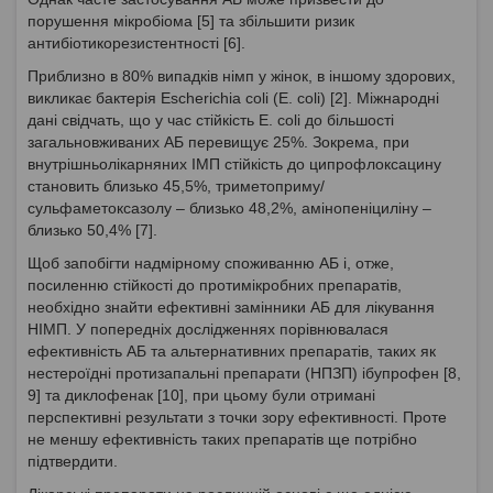
порушення мікробіома [5] та збільшити ризик
антибіотикорезистентності [6].
Приблизно в 80% випадків німп у жінок, в іншому здорових,
викликає бактерія Escherichia coli (Е. coli) [2]. Міжнародні
дані свідчать, що у час стійкість Е. coli до більшості
загальновживаних АБ перевищує 25%. Зокрема, при
внутрішньолікарняних ІМП стійкість до ципрофлоксацину
становить близько 45,5%, триметоприму/
сульфаметоксазолу – близько 48,2%, амінопеніциліну –
близько 50,4% [7].
Щоб запобігти надмірному споживанню АБ і, отже,
посиленню стійкості до протимікробних препаратів,
необхідно знайти ефективні замінники АБ для лікування
НІМП. У попередніх дослідженнях порівнювалася
ефективність АБ та альтернативних препаратів, таких як
нестероїдні протизапальні препарати (НПЗП) ібупрофен [8,
9] та диклофенак [10], при цьому були отримані
перспективні результати з точки зору ефективності. Проте
не меншу ефективність таких препаратів ще потрібно
підтвердити.