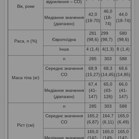
відхилення – СО)
Вік, роки
46,0
42,0
44,0
Медіанне значення
(18-
(18-70)
(18-74)
(діапазон)
74)
281
299
580
Європоїдна
(98,6)
(98,7)
(98,6)
Раса, n (%)
Інша
4 (1,4)
4(1,3)
8 (1,4)
n
285
303
588
Середнє значення
68,9
68,3
68,6
СО
(15,27)
(14,45)
(14,85)
Маса тіла (кг)
67,4
65,0
66,0
Медіанне значення
(41-
(43-
(41-
(діапазон)
147)
126)
147)
n
285
303
588
Середнє значення
165,2
164,7
165,0
СО
(6,87)
(6,11)
(6,49)
Ріст (см)
165,0
165,0
165,0
Медіанне значення
(142-
(149-
(142-