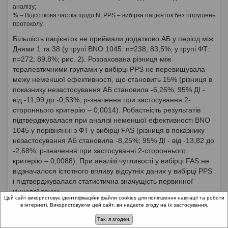
аналізу;
% – Відсоткова частка щодо N; PPS – вибірка пацієнток без порушень
протоколу.
Більшість пацієнток не приймали додатково АБ у період між
Днями 1 та 38 (у групі BNO 1045: n=238; 83,5%; у групі ФТ:
n=272; 89,8%; рис. 2). Розрахована різниця між
терапевтичними групами у вибірці PPS не перевищувала
межу неменшої ефективності, що становить 15% (різниця в
показнику незастосування АБ становила -6,26%; 95% ДІ -
від -11,99 до -0,53%; p-значення при застосування 2-
стороннього критерію – 0,0014). Робастність результатів
підтверджувалася при аналізі неменшої ефективності BNO
1045 у порівнянні з ФТ у вибірці FAS (різниця в показнику
незастосування АБ становила -8,25%; 95% ДІ - від -13,82 до
-2,68%; p-значення при застосуванні 2-стороннього
критерію – 0,0088). При аналізі чутливості у вибірці FAS не
відзначалося істотного впливу відсутніх даних у вибірці PPS
і підтверджувалася статистична значущість первинної
кінцевої точки.
Цей сайт використовує ідентифікаційні файли cookies для поліпшення навігації та роботи
в інтернеті. Використовуючи цей сайт, ви надаєте згоду на їх застосування.
Так, я згоден.