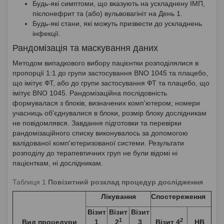
Будь-які симптоми, що вказують на ускладнену ІМП,
пієлонефрит та (або) вульвовагініт на День 1.
Будь-які стани, які можуть призвести до ускладнень
інфекції.
Рандомізація та маскування даних
Методом випадкового вибору пацієнтки розподілялися в
пропорції 1:1 до групи застосування BNO 1045 та плацебо,
що імітує ФТ, або до групи застосування ФТ та плацебо, що
імітує BNO 1045. Рандомізаційна послідовність
формувалася з блоків, визначених комп'ютером; номери
учасниць об'єднувалися в блоки, розмір блоку дослідникам
не повідомлявся. Завдання підготовки та перевірки
рандомізаційного списку виконувалось за допомогою
валідованої комп'ютеризованої системи. Результати
розподілу до терапевтичних груп не були відомі ні
пацієнткам, ні дослідникам.
Таблиця 1
Повізитний розклад процедур дослідження
Лікування
Спостереження
Візит
Візит
Візит
1
2
Вид процедури
1
2
3
Візит 4
НВ