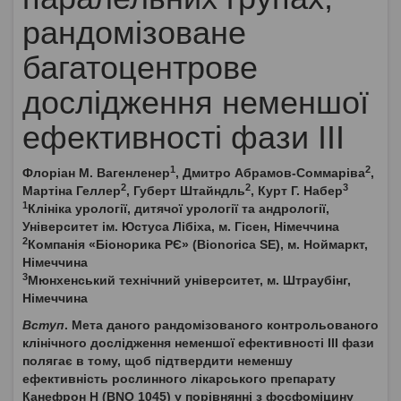
рандомізоване
багатоцентрове
дослідження неменшої
ефективності фази III
1
2
Флоріан М. Вагенленер
, Дмитро Абрамов-Соммаріва
,
2
2
3
Мартіна Геллер
, Губерт Штайндль
, Курт Г. Набер
1
Клініка урології, дитячої урології та андрології,
Університет ім. Юстуса Лібіха, м. Гісен, Німеччина
2
Компанія «Біонорика РЄ» (Bionorica SE), м. Ноймаркт,
Німеччина
3
Мюнхенський технічний університет, м. Штраубінг,
Німеччина
Вступ
. Мета даного рандомізованого контрольованого
клінічного дослідження неменшої ефективності III фази
полягає в тому, щоб підтвердити неменшу
ефективність рослинного лікарського препарату
Канефрон Н (BNO 1045) у порівнянні з фосфоміцину