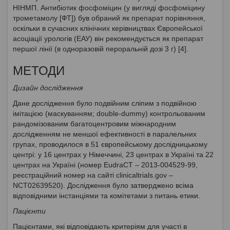
НІНМП. Антибіотик фосфоміцин (у вигляді фосфоміцину
трометамолу [ФТ]) був обраний як препарат порівняння,
оскільки в сучасних клінічних керівництвах Європейської
асоціації урологів (ЕАУ) він рекомендується як препарат
першої лінії (в одноразовій пероральній дозі 3 г) [4].
МЕТОДИ
Дизайн дослідження
Дане дослідження було подвійним сліпим з подвійною
імітацією (маскуванням; double-dummy) контрольованим
рандомізованим багатоцентровим міжнародним
дослідженням не меншої ефективності в паралельних
групах, проводилося в 51 європейському дослідницькому
центрі: у 16 центрах у Німеччині, 23 центрах в Україні та 22
центрах на Україні (номер EudraCT – 2013-004529-99,
реєстраційний номер на сайті clinicaltrials.gov –
NCT02639520). Дослідження було затверджено всіма
відповідними інстанціями та комітетами з питань етики.
Пацієнти
Пацієнтами, які відповідають критеріям для участі в