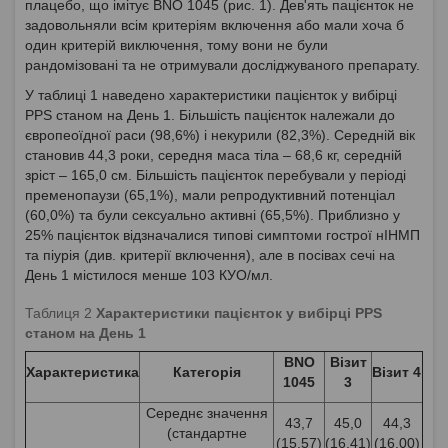
плацебо, що імітує ВNО 1045 (рис. 1). Дев'ять пацієнток не
задовольняли всім критеріям включення або мали хоча б
один критерій виключення, тому вони не були
рандомізовані та не отримували досліджуваного препарату.
У таблиці 1 наведено характеристики пацієнток у вибірці
PPS станом на День 1. Більшість пацієнток належали до
європеоїдної раси (98,6%) і некурили (82,3%). Середній вік
становив 44,3 роки, середня маса тіла – 68,6 кг, середній
зріст – 165,0 см. Більшість пацієнток перебували у періоді
пременопаузи (65,1%), мали репродуктивний потенціал
(60,0%) та були сексуально активні (65,5%). Приблизно у
25% пацієнток відзначалися типові симптоми гострої нІНМП
та піурія (див. критерії включення), але в посівах сечі на
День 1 містилося менше 103 КУО/мл.
Таблиця 2
Характеристики пацієнток у вибірці PPS
станом на День 1
BNO
Візит
Характеристика
Категорія
Візит 4
1045
3
Середнє значення
43,7
45,0
44,3
(стандартне
(15,57)
(16,41)
(16,00)