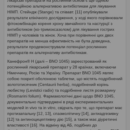
Лікарські препарати на рослинній основі є ще однією
потенційною альтернативою антибіотикам для лікування
НІМП. Стейндж (Stange) та співавт. [11] опублікували
результати клінічного дослідження, у ході якого порівнювали
фітокомбінацію кореня хрону звичайного та настурції з
антибіотиком (ко-тримоксазолом) для лікування гострих
НІМП у чоловіків та жінок. Хоча при порівнянні цих двох
препаратів не менша ефективність не була доведена,
результати продемонстрували потенціал рослинних
препаратів як альтернативу антибіотикам.
Канефрон® Н (далі – BNO 1045) зареєстрований як
рослинний лікарський препарат у 28 країнах, включаючи
Німеччину, Росію та Україну. Препарат BNO 1045 являє
собою покриті оболонкою таблетки, що містять подрібнений
золототисячник (Centaurii herba), подрібнений корінь
любистку (Levistici radix) та подрібнене листя розмарину
(Rosmarini folium). Фармакологічні дані щодо BNO 1045,
документально підтверджені в ряді експериментальних
моделей in vivo та in vitro, свідчать про те, що препарат має
протизапальну [12, 13], спазмолітичну [14], антиадгезивну
[12] та антиноцицептивну дію [15], а також має діуретичні
властивості [16]. На відміну від АБ, подібних до