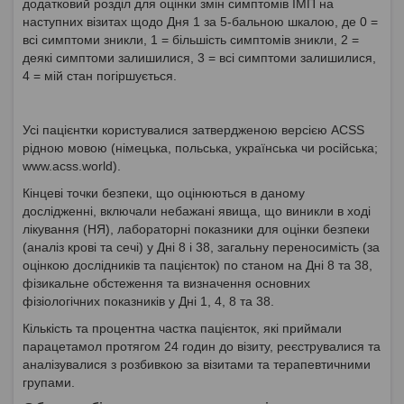
додатковий розділ для оцінки змін симптомів ІМП на
наступних візитах щодо Дня 1 за 5-бальною шкалою, де 0 =
всі симптоми зникли, 1 = більшість симптомів зникли, 2 =
деякі симптоми залишилися, 3 = всі симптоми залишилися,
4 = мій стан погіршується.
Усі пацієнтки користувалися затвердженою версією ACSS
рідною мовою (німецька, польська, українська чи російська;
www.acss.world).
Кінцеві точки безпеки, що оцінюються в даному
дослідженні, включали небажані явища, що виникли в ході
лікування (НЯ), лабораторні показники для оцінки безпеки
(аналіз крові та сечі) у Дні 8 і 38, загальну переносимість (за
оцінкою дослідників та пацієнток) по станом на Дні 8 та 38,
фізикальне обстеження та визначення основних
фізіологічних показників у Дні 1, 4, 8 та 38.
Кількість та процентна частка пацієнток, які приймали
парацетамол протягом 24 годин до візиту, реєструвалися та
аналізувалися з розбивкою за візитами та терапевтичними
групами.