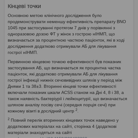
Кінцеві точки
Основною метою клінічного дослідження було
продемонструвати неменшу ефективність препарату BNO
1045 при застосуванні протягом 7 днів у порівнянні з
одноразовою дозою ФТ у жінок з гострою нІНМП, що
визначається за процентною часткою пацієнток, які в ході
дослідження додатково отримували АБ для лікування
гострої нІНМП.
Первинною кінцевою точкою ефективності був показник
застосування АБ, що визначається як процентна частка
пацієнток, які додатково отримували АБ для лікування
гострої інфекції нижніх сечовивідних шляхів у період між
Днями 1 та 38±3. Вторинні кінцеві точки ефективності
включали показник шкали ACSS станом на Дні 4, 8 і 38, а
також наявність бактеріурії і лейкоцитурії, що визначається
шляхом аналізу посіву сечі (середня порція сечі) при
2
кожному візиті в дослідний центр
.
2
Повний перелік вторинних кінцевих точок наведено у
додаткових матеріалах на сайті, сторінка 4 (додаткові
матеріали знаходяться на сайті