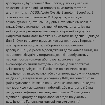
дослідженні, були жінки 18–70 років, у яких сумарний
показник «Шкали оцінки типових симптомів гострого
циститу» (англ. ACSS: Acute Cystitis Symptom Score) за 3
основними симптомами ніІМП (дизурія, полла до
сечовипускання) станом на День 1 становив >6 балів, а
також було отримано позитивний результат аналізу на
лейкоцитарну естеразу, що свідчить про лейкоцитурію.
Пацієнтки мали мати виражені симптоми не довше 6 днів до
Дня 1, бути готовими відмовитися від прийому лікарських
препаратів та продуктів, заборонених протоколом
дослідження. До участі в дослідженні допускалися жінки, які
перенесли хірургічну стерилізацію, які перебувають у
періоді постменопаузи або готові користуватися
високоефективними методами контрацепції протягом
клінічного дослідження. Пацієнтки не включалися до
дослідження, якщо ознаки або симптоми, що є у них станом
на День 1, вказували на ускладнену ІМП, пієлонефрит та
(або) вульвовагініт; якщо вони мали захворювання, здатні
призвести до ускладнення інфекції, або в анамнезі була
рецидивна інфекція сечовивідних шляхів. Усі пацієнтки
підписали форму поінформованої згоди на участь у
дослідженні. Головними критеріями включення/