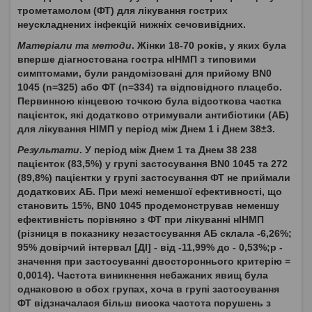
трометамолом (ФТ) для лікування гострих
неускладнених інфекцій нижніх сечовивідних.
Матеріали та методи
. Жінки 18-70 років, у яких була
вперше діагностована гостра нІНМП з типовими
симптомами, були рандомізовані для прийому BN0
1045 (n=325) або ФТ (n=334) та відповідного плацебо.
Первинною кінцевою точкою була відсоткова частка
пацієнток, які додатково отримували антибіотики (АБ)
для лікування НІМП у період між Днем 1 і Днем 38±3.
Результати
. У період між Днем 1 та Днем 38 238
пацієнток (83,5%) у групі застосування BN0 1045 та 272
(89,8%) пацієнтки у групі застосування ФТ не приймали
додаткових АБ. При межі неменшої ефективності, що
становить 15%, BN0 1045 продемонстрував неменшу
ефективність порівняно з ФТ при лікуванні нІНМП
(різниця в показнику незастосування АБ склала -6,26%;
95% довірчий інтервал [ДІ] - від -11,99% до - 0,53%;р -
значення при застосуванні двостороннього критерію =
0,0014). Частота виникнення небажаних явищ була
однаковою в обох групах, хоча в групі застосування
ФТ відзначалася більш висока частота порушень з