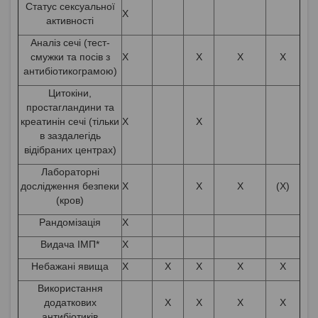
Статус сексуальної
X
активності
Аналіз сечі (тест-
смужки та посів з
X
X
X
X
антибіотикограмою)
Цитокіни,
простагландини та
креатинін сечі (тільки
X
X
в заздалегідь
відібраних центрах)
Лабораторні
дослідження безпеки
X
X
X
(X)
(кров)
Рандомізація
X
Видача ІМП*
X
Небажані явища
X
X
X
X
X
Використання
додаткових
X
X
X
X
антибіотиків