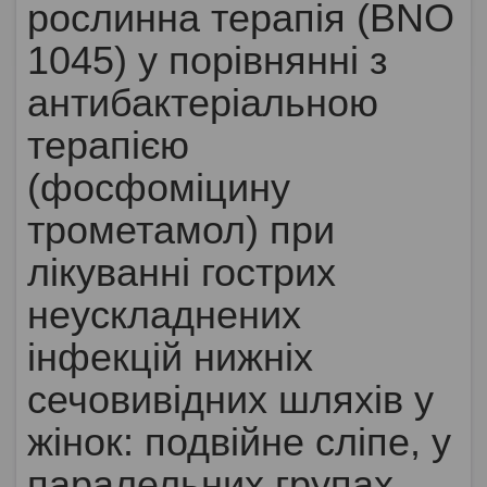
рослинна терапія (BNO
1045) у порівнянні з
антибактеріальною
терапією
(фосфоміцину
трометамол) при
лікуванні гострих
неускладнених
інфекцій нижніх
сечовивідних шляхів у
жінок: подвійне сліпе, у
паралельних групах,