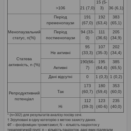
15 (5-
>106
21 (7,0)
3)
36 (6,1)
Період
191
192
383
пременопаузи
(67,0)
(63,4)
(65,1)
Менопаузальний
Період
94 (33-
111
205
статус, n(%)
постменопаузи
0)
(36,6)
(34,9)
95
107
202
Не активні
(33,3)
(35-3)
(34,4)
Статева
190(66-
195
385
активність, n (%)
Активні
7)
(64,4)
(65,5)
Дані відсутні
0
1 (0,3)
1 (0,2)
173
180
353
Так
(60,7)
(59,4)
(60,0)
Репродуктивний
потенціал
112
123
235
Ні
(39-3)
(40-6)
(40,0)
* (n=302) для результатів аналізу посіву сечі.
† Згруповані в одну категорію з метою захисту даних.
ФТ – фосфоміцин трометамол; N – кількість пацієнток у
терапевтичній групі; n – кількість пацієнток, дані яких підлягали