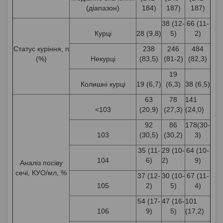
(діапазон)
184)
187)
187)
38 (12-
66 (11-
Курці
28 (9,8)
5)
2)
Статус куріння, n
238
246
484
(%)
Некурці
(83,5)
(81-2)
(82,3)
19
Колишні курці
19 (6,7)
(6,3)
38 (6,5)
63
78
141
<103
(20,9)
(27,3)
(24,0)
92
86
178(30-
103
(30,5)
(30,2)
3)
35 (11-
29 (10-
64 (10-
104
6)
2)
9)
Аналіз посіву
сечі, КУО/мл, %
37 (12-
30 (10-
67 (11-
105
2)
5)
4)
54 (17-
47 (16-
101
106
9)
5)
(17,2)