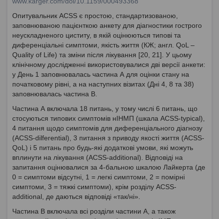
www.karger.com/doi/10.1159/000493368
Опитувальник ACSS є простою, стандартизованою,
заповнюваною пацієнткою анкету для діагностики гострого
неускладненого циститу, в якій оцінюються типові та
диференціальні симптоми, якість життя (КЖ; англ. QoL –
Quality of Life) та зміни після лікування [20, 21]. У цьому
клінічному дослідженні використовувалися дві версії анкети:
у День 1 заповнювалась частина А для оцінки стану на
початковому рівні, а на наступних візитах (Дні 4, 8 та 38)
заповнювалась частина В.
Частина А включала 18 питань, у тому числі 6 питань, що
стосуються типових симптомів нІНМП (шкала ACSS-typical),
4 питання щодо симптомів для диференціального діагнозу
(ACSS-dilferential), 3 питання з приводу якості життя (ACSS-
QoL) і 5 питань про будь-які додаткові умови, які можуть
вплинути на лікування (ACSS-additional). Відповіді на
запитання оцінювалися за 4-бальною шкалою Лайкерта (де
0 = симптоми відсутні, 1 = легкі симптоми, 2 = помірні
симптоми, 3 = тяжкі симптоми), крім розділу ACSS-
additional, де даються відповіді «так/ні».
Частина В включала всі розділи частини А, а також