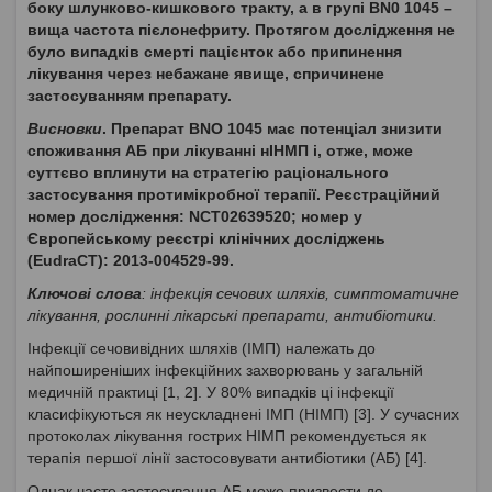
боку шлунково-кишкового тракту, а в групі BN0 1045 –
вища частота пієлонефриту. Протягом дослідження не
було випадків смерті пацієнток або припинення
лікування через небажане явище, спричинене
застосуванням препарату.
Висновки
. Препарат BNO 1045 має потенціал знизити
споживання АБ при лікуванні нІНМП і, отже, може
суттєво вплинути на стратегію раціонального
застосування протимікробної терапії. Реєстраційний
номер дослідження: NCT02639520; номер у
Європейському реєстрі клінічних досліджень
(EudraCT): 2013-004529-99.
Ключові слова
: інфекція сечових шляхів, симптоматичне
лікування, рослинні лікарські препарати, антибіотики.
Інфекції сечовивідних шляхів (ІМП) належать до
найпоширеніших інфекційних захворювань у загальній
медичній практиці [1, 2]. У 80% випадків ці інфекції
класифікуються як неускладнені ІМП (НІМП) [3]. У сучасних
протоколах лікування гострих НІМП рекомендується як
терапія першої лінії застосовувати антибіотики (АБ) [4].
Однак часте застосування АБ може призвести до