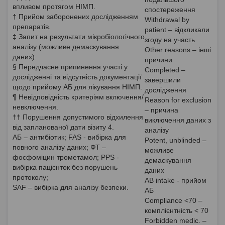
впливом протягом НІМП.
спостереження
† Прийом заборонених дослідженням
Withdrawal by
препаратів.
patient – відкликали
‡ Запит на результати мікробіологічного
згоду на участь
аналізу (можливе демаскування
Other reasons – інші
даних).
причини
§ Передчасне припинення участі у
Completed –
дослідженні та відсутність документації
завершили
щодо прийому АБ для лікування НІМП.
дослідження
¶ Невідповідність критеріям включення/
Reason for exclusion
невключення.
– причина
†† Порушення допустимого відхилення
виключення даних з
від запланованої дати візиту 4.
аналізу
АБ – антибіотик; FAS - вибірка для
Potent, unblinded –
повного аналізу даних; ФТ –
можливе
фосфоміцин трометамол; PPS -
демаскування
вибірка пацієнток без порушень
даних
протоколу;
АВ intake - прийом
SAF – вибірка для аналізу безпеки.
АБ
Compliance <70 –
комплієнтність < 70
Forbidden medic. –