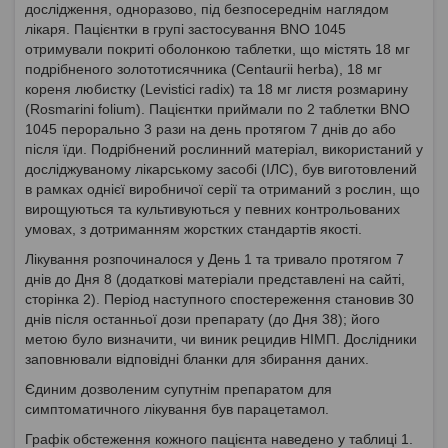
дослідження, одноразово, під безпосереднім наглядом
лікаря. Пацієнтки в групі застосування BNO 1045
отримували покриті оболонкою таблетки, що містять 18 мг
подрібненого золототисячника (Centaurii herba), 18 мг
кореня любистку (Levistici radix) та 18 мг листя розмарину
(Rosmarini folium). Пацієнтки приймали по 2 таблетки BNO
1045 перорально 3 рази на день протягом 7 днів до або
після їди. Подрібнений рослинний матеріал, використаний у
досліджуваному лікарському засобі (ІЛС), був виготовлений
в рамках однієї виробничої серії та отриманий з рослин, що
вирощуються та культивуються у певних контрольованих
умовах, з дотриманням жорстких стандартів якості.
Лікування розпочиналося у День 1 та тривало протягом 7
днів до Дня 8 (додаткові матеріали представлені на сайті,
сторінка 2). Період наступного спостереження становив 30
днів після останньої дози препарату (до Дня 38); його
метою було визначити, чи виник рецидив НІМП. Дослідники
заповнювали відповідні бланки для збирання даних.
Єдиним дозволеним супутнім препаратом для
симптоматичного лікування був парацетамол.
Графік обстеження кожного пацієнта наведено у таблиці 1.