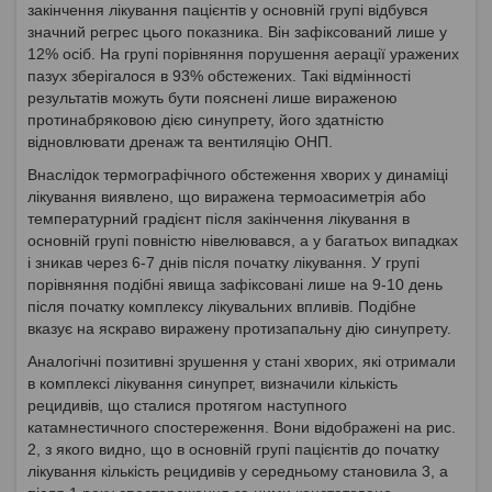
закінчення лікування пацієнтів у основній групі відбувся
значний регрес цього показника. Він зафіксований лише у
12% осіб. На групі порівняння порушення аерації уражених
пазух зберігалося в 93% обстежених. Такі відмінності
результатів можуть бути пояснені лише вираженою
протинабряковою дією синупрету, його здатністю
відновлювати дренаж та вентиляцію ОНП.
Внаслідок термографічного обстеження хворих у динаміці
лікування виявлено, що виражена термоасиметрія або
температурний градієнт після закінчення лікування в
основній групі повністю нівелювався, а у багатьох випадках
і зникав через 6-7 днів після початку лікування. У групі
порівняння подібні явища зафіксовані лише на 9-10 день
після початку комплексу лікувальних впливів. Подібне
вказує на яскраво виражену протизапальну дію синупрету.
Аналогічні позитивні зрушення у стані хворих, які отримали
в комплексі лікування синупрет, визначили кількість
рецидивів, що сталися протягом наступного
катамнестичного спостереження. Вони відображені на рис.
2, з якого видно, що в основній групі пацієнтів до початку
лікування кількість рецидивів у середньому становила 3, а