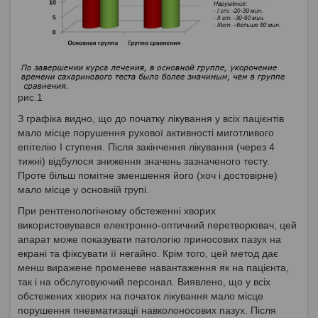
рис.1
З графіка видно, що до початку лікування у всіх пацієнтів
мало місце порушення рухової активності миготливого
епітелію І ступеня. Після закінчення лікування (через 4
тижні) відбулося зниження значень зазначеного тесту.
Проте більш помітне зменшення його (хоч і достовірне)
мало місце у основній групі.
При рентгенологічному обстеженні хворих
використовувався електронно-оптичний перетворювач, цей
апарат може показувати патологію приносових пазух на
екрані та фіксувати її негайно. Крім того, цей метод дає
менш виражене променеве навантаження як на пацієнта,
так і на обслуговуючий персонал. Виявлено, що у всіх
обстежених хворих на початок лікування мало місце
порушення пневматизації навколоносових пазух. Після