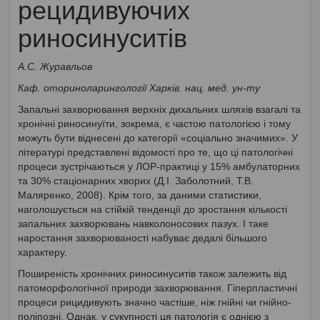
рецидивуючих
риносинуситів
А.С. Журавльов
Каф. оториноларингології Харків. нац. мед. ун-ту
Запальні захворювання верхніх дихальних шляхів взагалі та
хронічні риносинуїти, зокрема, є частою патологією і тому
можуть бути віднесені до категорії «соціально значимих». У
літературі представлені відомості про те, що ці патологічні
процеси зустрічаються у ЛОР-практиці у 15% амбулаторних
та 30% стаціонарних хворих (Д.І. Заболотний, Т.В.
Маляренко, 2008). Крім того, за даними статистики,
наголошується на стійкій тенденції до зростання кількості
запальних захворювань навколоносових пазух. І таке
наростання захворюваності набуває дедалі більшого
характеру.
Поширеність хронічних риносинуситів також залежить від
патоморфологічної природи захворювання. Гіперпластичні
процеси рицидивують значно частіше, ніж гнійні чи гнійно-
поліпозні. Однак, у сукупності ця патологія є однією з