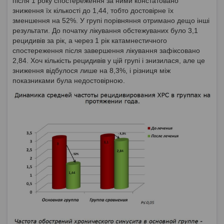
після 1 року спостереження за ними констатовано
зниження їх кількості до 1,44, тобто достовірне їх
зменшення на 52%. У групі порівняння отримано дещо інші
результати. До початку лікування обстежуваних було 3,1
рецидивів за рік, а через 1 рік катамнестичного
спостереження після завершення лікування зафіксовано
2,84. Хоч кількість рецидивів у цій групі і знизилася, але це
зниження відбулося лише на 8,3%, і різниця між
показниками була недостовірною.