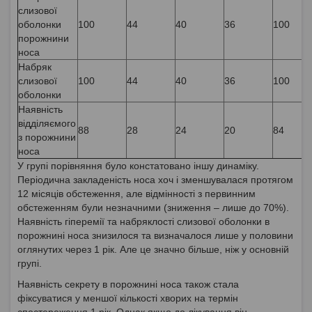
слизової
оболонки
100
44
40
36
100
порожнини
носа
Набряк
слизової
100
44
40
36
100
оболонки
Наявність
відділяємого
88
28
24
20
84
з порожнини
носа
У групі порівняння було констатовано іншу динаміку.
Періодична закладеність носа хоч і зменшувалася протягом
12 місяців обстеження, але відмінності з первинним
обстеженням були незначними (зниження – лише до 70%).
Наявність гіперемії та набряклості слизової оболонки в
порожнині носа знизилося та визначалося лише у половини
оглянутих через 1 рік. Але це значно більше, ніж у основній
групі.
Наявність секрету в порожнині носа також стала
фіксуватися у меншої кількості хворих на термін
спостереження 1 рік. Однак якщо до лікування він