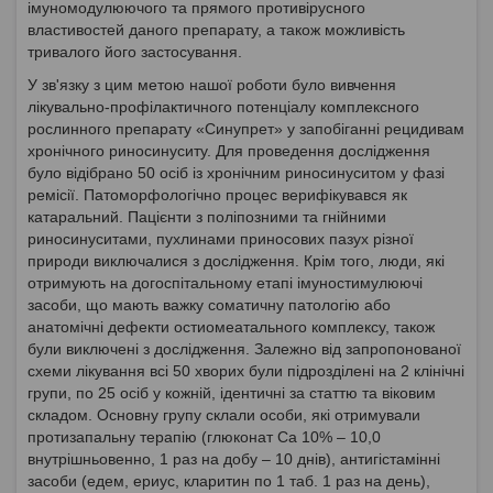
імуномодулюючого та прямого противірусного
властивостей даного препарату, а також можливість
тривалого його застосування.
У зв'язку з цим метою нашої роботи було вивчення
лікувально-профілактичного потенціалу комплексного
рослинного препарату «Синупрет» у запобіганні рецидивам
хронічного риносинуситу. Для проведення дослідження
було відібрано 50 осіб із хронічним риносинуситом у фазі
ремісії. Патоморфологічно процес верифікувався як
катаральний. Пацієнти з поліпозними та гнійними
риносинуситами, пухлинами приносових пазух різної
природи виключалися з дослідження. Крім того, люди, які
отримують на догоспітальному етапі імуностимулюючі
засоби, що мають важку соматичну патологію або
анатомічні дефекти остиомеатального комплексу, також
були виключені з дослідження. Залежно від запропонованої
схеми лікування всі 50 хворих були підрозділені на 2 клінічні
групи, по 25 осіб у кожній, ідентичні за статтю та віковим
складом. Основну групу склали особи, які отримували
протизапальну терапію (глюконат Са 10% – 10,0
внутрішньовенно, 1 раз на добу – 10 днів), антигістамінні
засоби (едем, ериус, кларитин по 1 таб. 1 раз на день),