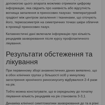
допомогою цього апарата можливо отримати цифрову
інформацію, яка свідчить про наявність або відсутність
вогнища запалення в приносових пазухах: температурний
градієнт між центром запалення і тканинами, що оточують
його, термоасиметрія на симетричних точках шкіри обличчя
в проекції приносових пазух.
Катамнестичні дані включали інформацію про кількість
рецидивів захворювання після курсу профілактичного
лікування.
Результати обстеження та
лікування
При первинному зборі анамнестичних даних виявлено, що
в обох клінічних групах у більшості осіб у минулому
загострення хронічного риносинуситу відбувалося 2-4 рази
на рік.
Тобто можна констатувати, що в середньому до початку
лікування кількість рецидивів на рік становила 3-3,1.
Динаміка клінічної симптоматики захворювання до та в різні