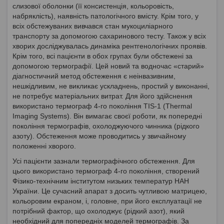
слизової оболонки (її консистенція, кольоровість,
набряклість), наявність патологічного вмісту. Крім того, у
всіх обстежуваних вивчався стан мукоциліарного
транспорту за допомогою сахаринового тесту. Також у всіх
хворих досліджувалась динаміка рентгенологічних проявів.
Крім того, всі пацієнти в обох групах були обстежені за
допомогою термографії. Цей новий та водночас «старий»
діагностичний метод обстеження є неінвазивним,
нешкідливим, не викликає ускладнень, простий у виконанні,
не потребує матеріальних витрат. Для його здійснення
використано термограф 4-го покоління TIS-1 (Thermal
Imaging Systems). Він вимагає своєї роботи, як попередні
покоління термографів, охолоджуючого чинника (рідкого
азоту). Обстеження може проводитись у звичайному
положенні хворого.
Усі пацієнти зазнали термографічного обстеження. Для
цього використано термограф 4-го покоління, створений
Фізико-технічним інститутом низьких температур НАН
України. Це сучасний апарат з досить чутливою матрицею,
кольоровим екраном, і, головне, при його експлуатації не
потрібний фактор, що охолоджує (рідкий азот), який
необхідний для попередніх моделей термографів. За