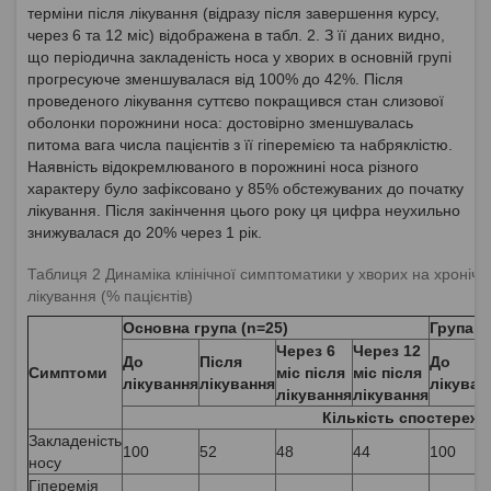
терміни після лікування (відразу після завершення курсу,
через 6 та 12 міс) відображена в табл. 2. З її даних видно,
що періодична закладеність носа у хворих в основній групі
прогресуюче зменшувалася від 100% до 42%. Після
проведеного лікування суттєво покращився стан слизової
оболонки порожнини носа: достовірно зменшувалась
питома вага числа пацієнтів з її гіперемією та набряклістю.
Наявність відокремлюваного в порожнині носа різного
характеру було зафіксовано у 85% обстежуваних до початку
лікування. Після закінчення цього року ця цифра неухильно
знижувалася до 20% через 1 рік.
Таблиця 2 Динаміка клінічної симптоматики у хворих на хронічн
лікування (% пацієнтів)
Основна група (n=25)
Група п
Через 6
Через 12
До
Після
До
Симптоми
міс після
міс після
лікування
лікування
лікуван
лікування
лікування
Кількість спостереже
Закладеність
100
52
48
44
100
носу
Гіперемія