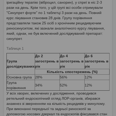
іригаційну терапію (віброцил, санорин), у спреї в ніс 2-3
рази на день. Крім того, у цій групі всі особи отримували
"Синупрет форте" по 1 таблетці 3 рази на день. Повний
курс лікування становив 28 днів. Групу порівняння
представляли також 25 осіб з хронічним рецидивуючим
риносинуситом, які зазнали аналогічного курсу лікування,
який, однак, не був включений досліджуваний препарат:
синупрет.
Таблиця 1
До 2
До 4
До 6
Група
загострень в
загострень в
загострень в
досліджуваних
рік
рік
рік
Кількість спостережень (%)
Основна група
28%
56%
12%
Група
34%
52%
12%
порівняння
У всіх хворих, включених у дослідження, проводився
ретельний ендоскопічний огляд ЛОР-органів, збирався
анамнез зі зверненням на кількість рецидивів у минулому.
При виконанні передньої та задньої риноскопії за
допомогою носових дзеркал та ендоскопів фіксувався стан