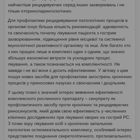
найчастіше рецидивуючих серед інших захворювань і не
тільки оториноларингологічних.
Для профілактики рецидивування патологічних процесів в
організмі існує більша кількість рекомендацій: адекватність
та своєчасність початку лікування пацієнта з гострим
захворюванням, підвищення рівня місцевої та системної
імунологічної реактивності організму та інші. Але багато хто
з них працює лише в комплексі один з одним, що значно
збільшує економічні витрати та ускладнює процес
лікування, а також позначається на компліентності. Не
завжди і не всі вони є досить ефективними. У зв'язку з цим
пошук нових засобів для профілактики загострень хронічних
процесів у приносових пазухах є своєчасним і доцільним.
У цьому плані є значний інтерес вивчення ефективності
комплексного рослинного препарату – синупрету як
профілактичного засобу проти хронічних та рецидивуючих
риносинуситів, який довів свою ефективність у численних
клінічних дослідженнях при лікуванні хворих на гострий РС.
З точки зору лікування осіб з хронічною запальною
патологією остиомеатального комплексу, особливий інтерес
представляє поєднання секретолітичного, протизапального,