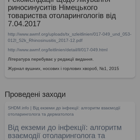
риносинуситів Німецького
товариства отоларингологів від
7.04.2017
http://www.awmf.org/uploads/tx_szleitlinien/017-049_und_053-
012l_S2k_Rhinosinusitis_2017-12.pdf
http://www.awmf.org/leitlinien/detail/ll/017-049.html
Література перебуває у редакції видання.
Журнал вушних, носових і горлових хвороб, №1, 2015
Проведені заходи
SHDM.info | Від екземи до інфекції: алгоритм взаємодії
отоларинголога та дерматолога
Від екземи до інфекції: алгоритм
взаємодії отоларинголога та