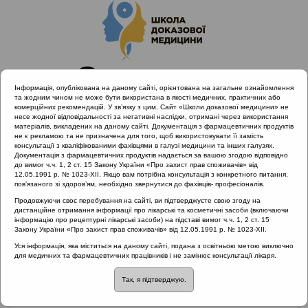
Інформація, опублікована на даному сайті, орієнтована на загальне ознайомлення
та жодним чином не може бути використана в якості медичних, практичних або
комерційних рекомендацій. У зв’язку з цим, Сайт «Школи доказової медицини» не
несе жодної відповідальності за негативні наслідки, отримані через використання
матеріалів, викладених на даному сайті. Документація з фармацевтичних продуктів
не є рекламою та не призначена для того, щоб використовувати її замість
консультації з кваліфікованими фахівцями в галузі медицини та інших галузях.
Головна
Партнери проекту
Біонорика
Документація з фармацевтичних продуктів надається за вашою згодою відповідно
Синупрет у профілактичному лікуванні хронічних
до вимог ч.ч. 1, 2 ст. 15 Закону України «Про захист прав споживачів» від
12.05.1991 р. № 1023-XII. Якщо вам потрібна консультація з конкретного питання,
рецидивуючих риносинуситів
пов’язаного зі здоров’ям, необхідно звернутися до фахівців- професіоналів.
Продовжуючи своє перебування на сайті, ви підтверджуєте свою згоду на
дистанційне отримання інформації про лікарські та косметичні засоби (включаючи
інформацію про рецептурні лікарські засоби) на підставі вимог ч.ч. 1, 2 ст. 15
Синупрет у
Закону України «Про захист прав споживачів» від 12.05.1991 р. № 1023-XII.
Уся інформація, яка міститься на даному сайті, подана з освітньою метою виключно
профілактичному
для медичних та фармацевтичних працівників і не замінює консультації лікаря.
Так, я підтверджую.
лікуванні хронічних