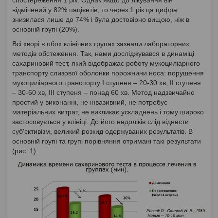
відмічений у 82% пацієнтів, то через 1 рік ця цифра
знизилася лише до 74% і була достовірно вищою, ніж в
основній групі (20%).
Всі хворі в обох клінічних групах зазнали лабораторних
методів обстеження. Так, нами досліджувався в динаміці
сахариновий тест, який відображає роботу мукоциліарного
транспорту слизової оболонки порожнини носа: порушення
мукоциліарного транспорту І ступеня – 20-30 хв, ІІ ступеня
– 30-60 хв, ІІІ ступеня – понад 60 хв. Метод надзвичайно
простий у виконанні, не інвазивний, не потребує
матеріальних витрат, не викликає ускладнень і тому широко
застосовується у клініці. До його недоліків слід віднести
суб'єктивізм, великий розкид одержуваних результатів. В
основній групі та групі порівняння отримані такі результати
(рис. 1).