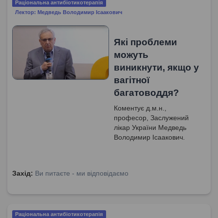
Раціональна антибіотикотерапія
Лектор: Медведь Володимир Ісаакович
Які проблеми
можуть
виникнути, якщо у
вагітної
багатоводдя?
Коментує д.м.н.,
професор, Заслужений
лікар України Медведь
Володимир Ісаакович.
Захід:
Ви питаєте - ми відповідаємо
Раціональна антибіотикотерапія