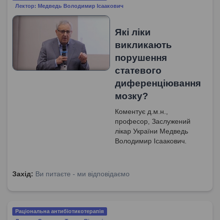
Лектор: Медведь Володимир Ісаакович
Які ліки
викликають
порушення
статевого
диференціювання
мозку?
Коментує д.м.н.,
професор, Заслужений
лікар України Медведь
Володимир Ісаакович.
Захід:
Ви питаєте - ми відповідаємо
Раціональна антибіотикотерапія