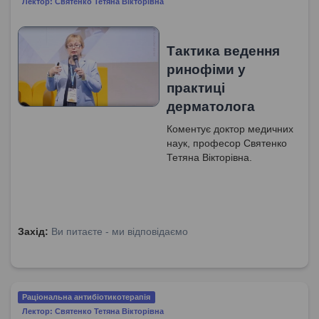
Лектор: Святенко Тетяна Вікторівна
Тактика ведення
ринофіми у
практиці
дерматолога
Коментує доктор медичних
наук, професор Святенко
Тетяна Вікторівна.
Захід:
Ви питаєте - ми відповідаємо
Раціональна антибіотикотерапія
Лектор: Святенко Тетяна Вікторівна