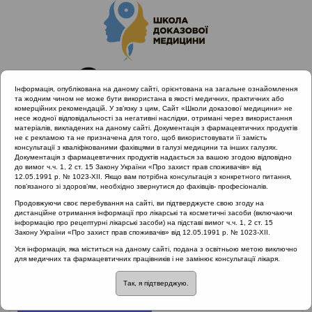
Інформація, опублікована на даному сайті, орієнтована на загальне ознайомлення
та жодним чином не може бути використана в якості медичних, практичних або
комерційних рекомендацій. У зв’язку з цим, Сайт «Школи доказової медицини» не
несе жодної відповідальності за негативні наслідки, отримані через використання
матеріалів, викладених на даному сайті. Документація з фармацевтичних продуктів
не є рекламою та не призначена для того, щоб використовувати її замість
консультації з кваліфікованими фахівцями в галузі медицини та інших галузях.
Головна
Документація з фармацевтичних продуктів надається за вашою згодою відповідно
Проведені заходи :: Раціональна антибіотикотерапія
до вимог ч.ч. 1, 2 ст. 15 Закону України «Про захист прав споживачів» від
12.05.1991 р. № 1023-XII. Якщо вам потрібна консультація з конкретного питання,
пов’язаного зі здоров’ям, необхідно звернутися до фахівців- професіоналів.
Продовжуючи своє перебування на сайті, ви підтверджуєте свою згоду на
Проведені заходи
::
Раціональна
дистанційне отримання інформації про лікарські та косметичні засоби (включаючи
інформацію про рецептурні лікарські засоби) на підставі вимог ч.ч. 1, 2 ст. 15
антибіотикотерапія
Закону України «Про захист прав споживачів» від 12.05.1991 р. № 1023-XII.
Уся інформація, яка міститься на даному сайті, подана з освітньою метою виключно
Рубрика:
для медичних та фармацевтичних працівників і не замінює консультації лікаря.
Раціональна антибіотикотерапія
Так, я підтверджую.