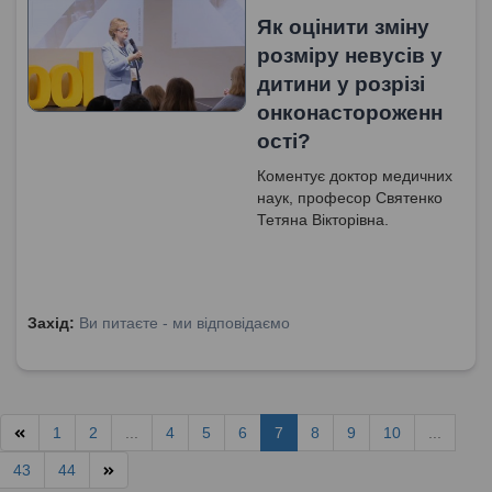
Як оцінити зміну
розміру невусів у
дитини у розрізі
онконастороженн
ості?
Коментує доктор медичних
наук, професор Святенко
Тетяна Вікторівна.
Захід:
Ви питаєте - ми відповідаємо
1
2
...
4
5
6
7
8
9
10
...
43
44