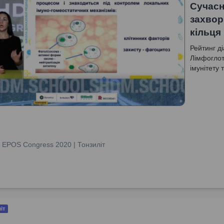
Сучасн
захвор
кільця
Рейтинг д
Лімфоглот
імунітету 
:
EPOS Congress 2020 | Тонзиліт
іт