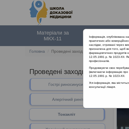
Матеріали за
Нормативні
Інформація, опублікована н
МКХ-11
документи
практичних або комерційних 
наслідки, отримані через ви
призначена для того, щоб ви
Головна
Проведені заходи :: Тонзиліт
фармацевтичних продуктів на
12.05.1991 р. № 1023-XII. Як
професіоналів.
Продовжуючи своє перебуванн
Проведені заходи
::
Тонзиліт
(включаючи інформацію про ре
12.05.1991 р. № 1023-XII.
Уся інформація, яка містить
Гострі риносинусити
Тонзил
консультації лікаря.
Алергічний риніт
Тонзиліт