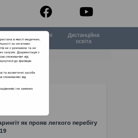
тори
Спеціальні
Дистанційна
ристана в якості медичних,
випуски
освіта
льності за негативні
тів не є рекламою та не
их галузях. Документація з
рав споживачів» від
ернутися до фахівців-
кі та косметичні засоби
ав споживачів» від
цівників і не замінює
рингіт як прояв легкого перебігу
19