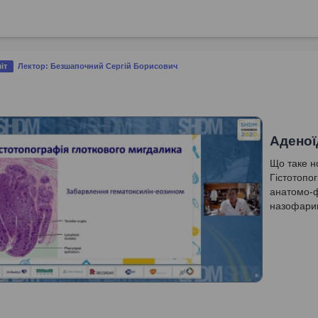
іт
Лектор: Безшапочний Сергій Борисович
Аденої
Що таке н
Гістотопо
анатомо-ф
назофарин