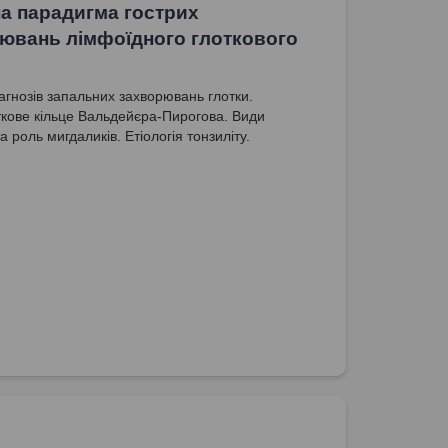
а парадигма гострих
ювань лімфоїдного глоткового
іагнозів запальних захворювань глотки.
кове кільце Вальдейєра-Пирогова. Види
та роль мигдаликів. Етіологія тонзиліту.