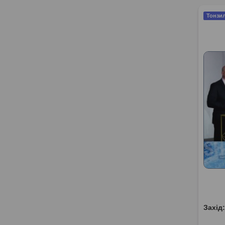
Тонзил
Захід