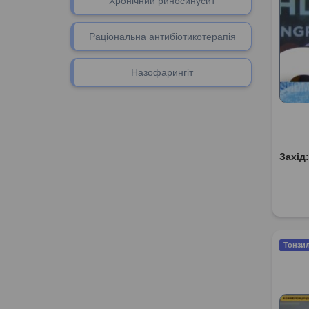
Хронічний риносинусит
Раціональна антибіотикотерапія
Назофарингіт
Захід
Тонзил