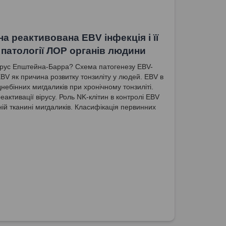
на реактивована EBV інфекція і її
 патології ЛОР органів людини
ірус Епштейна-Барра? Схема патогенезу EBV-
EBV як причина розвитку тонзиліту у людей. EBV в
днебінних мигдаликів при хронічному тонзиліті.
активації вірусу. Роль NK-клітин в контролі EBV
ній тканині мигдаликів. Класифікація первинних
імунодефіцитів людини (20% популяції).