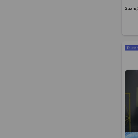
Захід
Тонзил