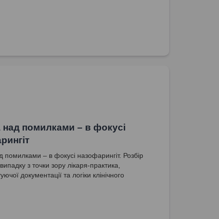
 над помилками – в фокусі
рингіт
д помилками – в фокусі назофарингіт. Розбір
 випадку з точки зору лікаря-практика,
ючої документації та логіки клінічного
.