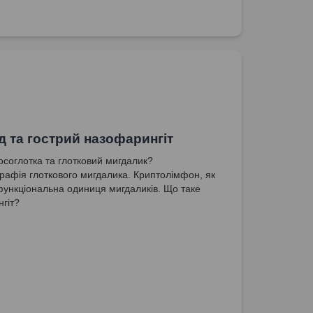
д та гострий назофарингіт
осоглотка та глотковий мигдалик?
графія глоткового мигдалика. Криптолімфон, як
ункціональна одиниця мигдаликів. Що таке
гіт?