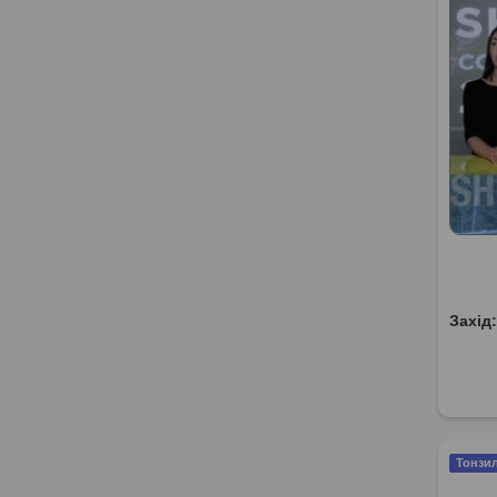
Захід
Тонзил