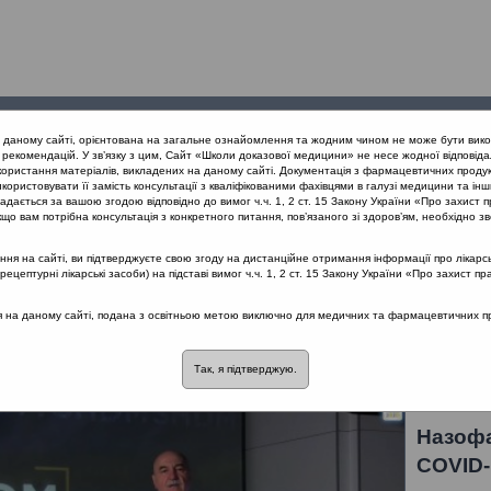
Проведені
Конференції
Партнери
Лек
а даному сайті, орієнтована на загальне ознайомлення та жодним чином не може бути вико
заходи
проекту
рекомендацій. У зв’язку з цим, Сайт «Школи доказової медицини» не несе жодної відповіда
користання матеріалів, викладених на даному сайті. Документація з фармацевтичних продук
користовувати її замість консультації з кваліфікованими фахівцями в галузі медицини та інш
дається за вашою згодою відповідно до вимог ч.ч. 1, 2 ст. 15 Закону України «Про захист п
що вам потрібна консультація з конкретного питання, пов’язаного зі здоров’ям, необхідно зв
я на сайті, ви підтверджуєте свою згоду на дистанційне отримання інформації про лікарсь
цептурні лікарські засоби) на підставі вимог ч.ч. 1, 2 ст. 15 Закону України «Про захист пр
ся на даному сайті, подана з освітньою метою виключно для медичних та фармацевтичних пра
іт
Лектор: Попович Василь Іванович
Так, я підтверджую.
Назофа
COVID-