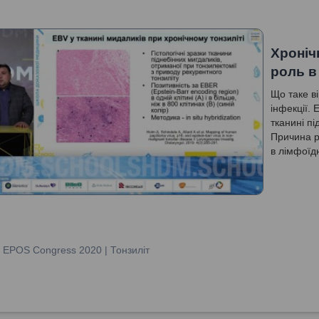
Хроніч
роль в
Що таке в
інфекції. 
тканині пі
Причина ре
в лімфоїд
мінорних 
:
EPOS Congress 2020 | Тонзиліт