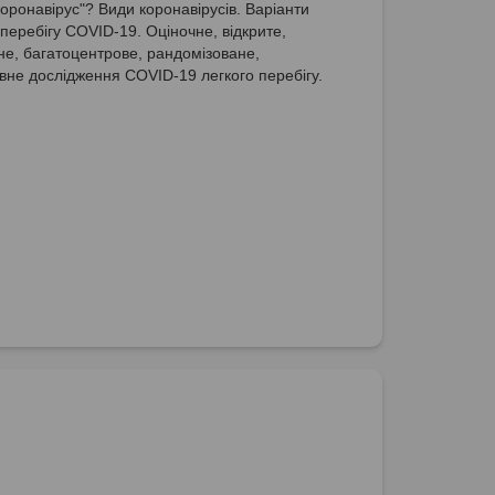
коронавірус"? Види коронавірусів. Варіанти
 перебігу COVID-19. Оціночне, відкрите,
не, багатоцентрове, рандомізоване,
вне дослідження COVID-19 легкого перебігу.