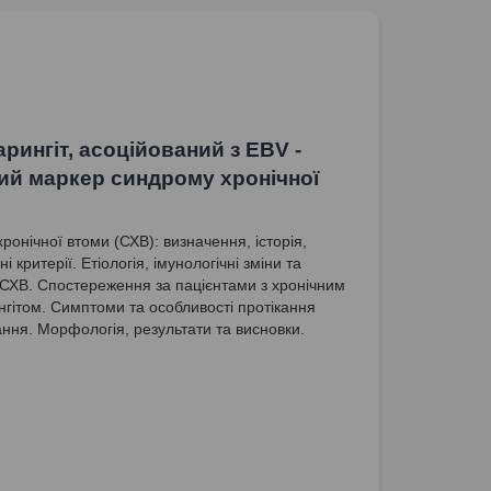
рингіт, асоційований з EBV -
ний маркер синдрому хронічної
ронічної втоми (СХВ): визначення, історія,
ні критерії. Етіологія, імунологічні зміни та
 СХВ. Спостереження за пацієнтами з хронічним
гітом. Симптоми та особливості протікання
ння. Морфологія, результати та висновки.