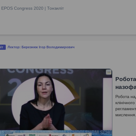
:
EPOS Congress 2020 | Тонзиліт
іт
Лектор: Березнюк Ігор Володимирович
Робота
назофа
Робота на
клінічного
регламенту
мислення