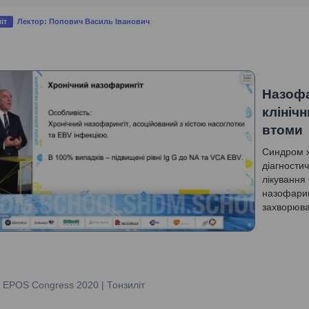
іт
Лектор: Попович Василь Іванович
Назофа
клініч
втоми
Синдром х
діагностич
лікування
назофарин
захворюва
:
EPOS Congress 2020 | Тонзиліт