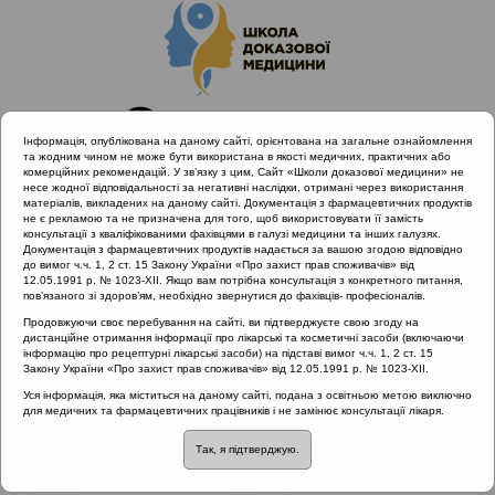
Інформація, опублікована на даному сайті, орієнтована на загальне ознайомлення
та жодним чином не може бути використана в якості медичних, практичних або
комерційних рекомендацій. У зв’язку з цим, Сайт «Школи доказової медицини» не
несе жодної відповідальності за негативні наслідки, отримані через використання
матеріалів, викладених на даному сайті. Документація з фармацевтичних продуктів
не є рекламою та не призначена для того, щоб використовувати її замість
консультації з кваліфікованими фахівцями в галузі медицини та інших галузях.
Головна
Проведені заходи
Ви питаєте - ми відповідаємо
Документація з фармацевтичних продуктів надається за вашою згодою відповідно
до вимог ч.ч. 1, 2 ст. 15 Закону України «Про захист прав споживачів» від
12.05.1991 р. № 1023-XII. Якщо вам потрібна консультація з конкретного питання,
пов’язаного зі здоров’ям, необхідно звернутися до фахівців- професіоналів.
Ви питаєте - ми відповідаємо
Продовжуючи своє перебування на сайті, ви підтверджуєте свою згоду на
дистанційне отримання інформації про лікарські та косметичні засоби (включаючи
Рубрика:
інформацію про рецептурні лікарські засоби) на підставі вимог ч.ч. 1, 2 ст. 15
Закону України «Про захист прав споживачів» від 12.05.1991 р. № 1023-XII.
Рубрика:
Уся інформація, яка міститься на даному сайті, подана з освітньою метою виключно
для медичних та фармацевтичних працівників і не замінює консультації лікаря.
Раціональна антибіотикотерапія
Так, я підтверджую.