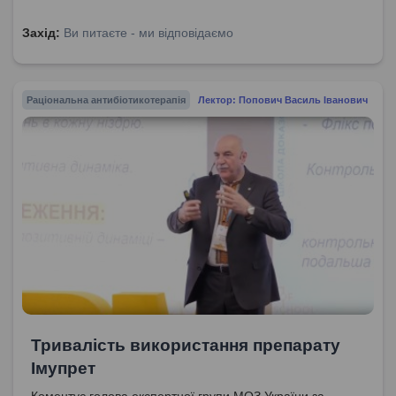
Захід:
Ви питаєте - ми відповідаємо
Раціональна антибіотикотерапія
Лектор: Попович Василь Іванович
Тривалість використання препарату
Імупрет
Коментує голова експертної групи МОЗ України за