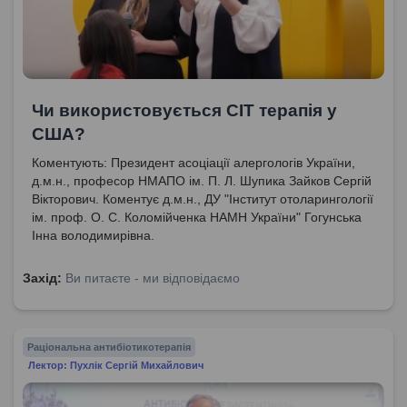
Чи використовується СІТ терапія у
США?
Коментують: Президент асоціації алергологів України,
д.м.н., професор НМАПО ім. П. Л. Шупика Зайков Сергій
Вікторович. Коментує д.м.н., ДУ "Інститут отоларингології
ім. проф. О. С. Коломійченка НАМН України" Гогунська
Інна володимирівна.
Захід:
Ви питаєте - ми відповідаємо
Раціональна антибіотикотерапія
Лектор: Пухлік Сергій Михайлович