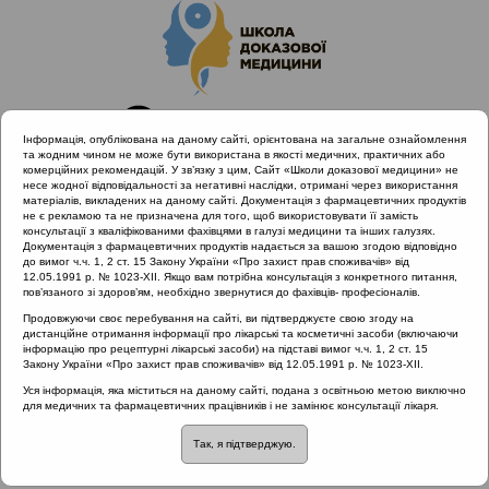
Інформація, опублікована на даному сайті, орієнтована на загальне ознайомлення
та жодним чином не може бути використана в якості медичних, практичних або
комерційних рекомендацій. У зв’язку з цим, Сайт «Школи доказової медицини» не
несе жодної відповідальності за негативні наслідки, отримані через використання
матеріалів, викладених на даному сайті. Документація з фармацевтичних продуктів
не є рекламою та не призначена для того, щоб використовувати її замість
консультації з кваліфікованими фахівцями в галузі медицини та інших галузях.
Головна
Проведені заходи
Ви питаєте - ми відповідаємо
Документація з фармацевтичних продуктів надається за вашою згодою відповідно
Чи необхідно перед операцією робити пацієнтам
до вимог ч.ч. 1, 2 ст. 15 Закону України «Про захист прав споживачів» від
12.05.1991 р. № 1023-XII. Якщо вам потрібна консультація з конкретного питання,
алерготести на засоби, що використовуються для наркозу
пов’язаного зі здоров’ям, необхідно звернутися до фахівців- професіоналів.
Продовжуючи своє перебування на сайті, ви підтверджуєте свою згоду на
дистанційне отримання інформації про лікарські та косметичні засоби (включаючи
інформацію про рецептурні лікарські засоби) на підставі вимог ч.ч. 1, 2 ст. 15
Чи необхідно перед
Закону України «Про захист прав споживачів» від 12.05.1991 р. № 1023-XII.
Уся інформація, яка міститься на даному сайті, подана з освітньою метою виключно
операцією робити
для медичних та фармацевтичних працівників і не замінює консультації лікаря.
Так, я підтверджую.
пацієнтам алерготести