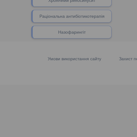
Хронічний риносинусит
Раціональна антибіотикотерапія
Назофарингіт
Умови використання сайту
Захист п