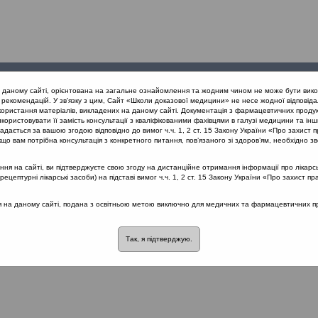
Проведені
Конференції
Партнери
Лек
а даному сайті, орієнтована на загальне ознайомлення та жодним чином не може бути вико
заходи
проекту
рекомендацій. У зв’язку з цим, Сайт «Школи доказової медицини» не несе жодної відповіда
користання матеріалів, викладених на даному сайті. Документація з фармацевтичних продук
користовувати її замість консультації з кваліфікованими фахівцями в галузі медицини та інш
повідаємо
дається за вашою згодою відповідно до вимог ч.ч. 1, 2 ст. 15 Закону України «Про захист п
що вам потрібна консультація з конкретного питання, пов’язаного зі здоров’ям, необхідно зв
я на сайті, ви підтверджуєте свою згоду на дистанційне отримання інформації про лікарсь
:
Хронічний риносинусит
цептурні лікарські засоби) на підставі вимог ч.ч. 1, 2 ст. 15 Закону України «Про захист пр
розділі немає материалів
ся на даному сайті, подана з освітньою метою виключно для медичних та фармацевтичних пра
Так, я підтверджую.