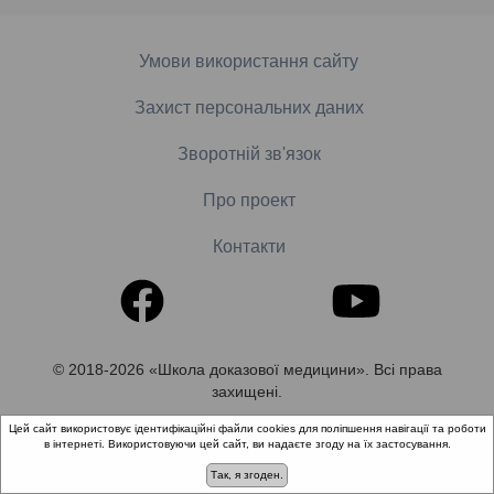
Умови використання сайту
Захист персональних даних
Зворотній зв'язок
Про проект
Контакти
© 2018-2026 «Школа доказової медицини». Всі права
захищені.
Цей сайт використовує ідентифікаційні файли cookies для поліпшення навігації та роботи
в інтернеті. Використовуючи цей сайт, ви надаєте згоду на їх застосування.
Так, я згоден.