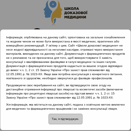
Інформація, опублікована на даному сайті, орієнтована на загальне ознайомлення
та жодним чином не може бути використана в якості медичних, практичних або
комерційних рекомендацій. У зв’язку з цим, Сайт «Школи доказової медицини» не
несе жодної відповідальності за негативні наслідки, отримані через використання
матеріалів, викладених на даному сайті. Документація з фармацевтичних продуктів
не є рекламою та не призначена для того, щоб використовувати її замість
консультації з кваліфікованими фахівцями в галузі медицини та інших галузях.
Головна
Проведені заходи
Ви питаєте - ми відповідаємо
Документація з фармацевтичних продуктів надається за вашою згодою відповідно
до вимог ч.ч. 1, 2 ст. 15 Закону України «Про захист прав споживачів» від
12.05.1991 р. № 1023-XII. Якщо вам потрібна консультація з конкретного питання,
пов’язаного зі здоров’ям, необхідно звернутися до фахівців- професіоналів.
Ви питаєте - ми відповідаємо
::
Продовжуючи своє перебування на сайті, ви підтверджуєте свою згоду на
дистанційне отримання інформації про лікарські та косметичні засоби (включаючи
Назофарингіт
інформацію про рецептурні лікарські засоби) на підставі вимог ч.ч. 1, 2 ст. 15
Закону України «Про захист прав споживачів» від 12.05.1991 р. № 1023-XII.
Рубрика:
Уся інформація, яка міститься на даному сайті, подана з освітньою метою виключно
для медичних та фармацевтичних працівників і не замінює консультації лікаря.
Назофарингіт
Так, я підтверджую.
В даному розділі немає материалів