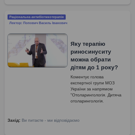
Раціональна антибіотикотерапія
Лектор: Попович Василь Іванович
Яку терапію
риносинуситу
можна обрати
дітям до 1 року?
Коментує голова
експертної групи МОЗ
України за напрямом
"Отоларингологія. Дитяча
отоларингологія.
Сурдологія", доктор
медичних наук, професор
Попович Василь Іванович.
Захід:
Ви питаєте - ми відповідаємо