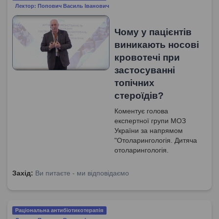
Лектор: Попович Василь Іванович
Чому у пацієнтів
виникають носові
кровотечі при
застосуванні
топічних
стероїдів?
Коментує голова
експертної групи МОЗ
України за напрямом
"Отоларингологія. Дитяча
отоларингологія.
Сурдологія", доктор
медичних наук, професор
Захід:
Ви питаєте - ми відповідаємо
Попович Василь Іванович.
Раціональна антибіотикотерапія