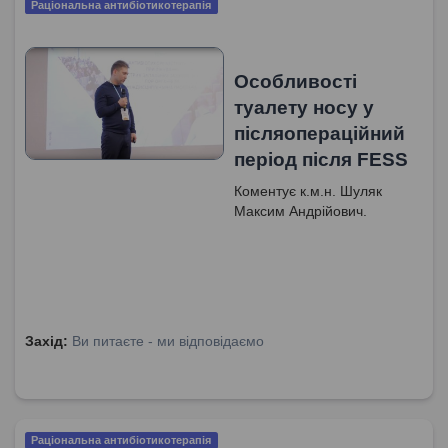
Раціональна антибіотикотерапія
Особливості
туалету носу у
післяопераційний
період після FESS
Коментує к.м.н. Шуляк
Максим Андрійович.
Захід:
Ви питаєте - ми відповідаємо
Раціональна антибіотикотерапія