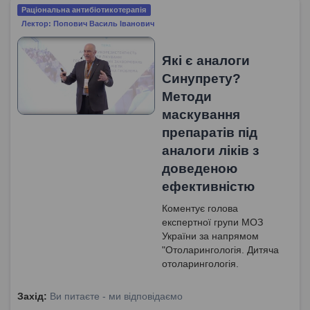
Раціональна антибіотикотерапія
Лектор: Попович Василь Іванович
Які є аналоги
Синупрету?
Методи
маскування
препаратів під
аналоги ліків з
доведеною
ефективністю
Коментує голова
експертної групи МОЗ
України за напрямом
"Отоларингологія. Дитяча
отоларингологія.
Сурдологія", доктор
медичних наук, професор
Захід:
Ви питаєте - ми відповідаємо
Попович Василь Іванович.