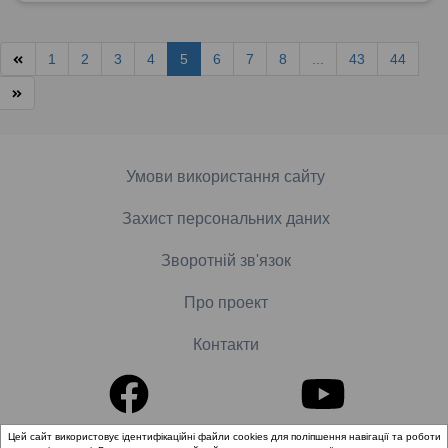
1
2
3
4
5
6
7
8
...
43
44
Умови використання сайту
Захист персональних даних
Зворотній зв'язок
Про проект
Контакти
Цей сайт використовує ідентифікаційні файли cookies для поліпшення навігації та роботи