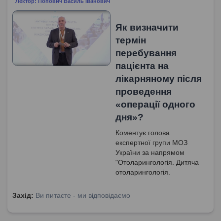
Лектор: Попович Василь Іванович
Як визначити
термін
перебування
пацієнта на
лікарняному після
проведення
«операції одного
дня»?
Коментує голова
експертної групи МОЗ
України за напрямом
"Отоларингологія. Дитяча
отоларингологія.
Сурдологія", доктор
медичних наук, професор
Захід:
Ви питаєте - ми відповідаємо
Попович Василь Іванович.