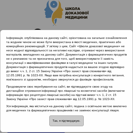
Інформація, опублікована на даному сайті, орієнтована на загальне ознайомлення
та жодним чином не може бути використана в якості медичних, практичних або
комерційних рекомендацій. У зв’язку з цим, Сайт «Школи доказової медицини» не
несе жодної відповідальності за негативні наслідки, отримані через використання
матеріалів, викладених на даному сайті. Документація з фармацевтичних продуктів
не є рекламою та не призначена для того, щоб використовувати її замість
консультації з кваліфікованими фахівцями в галузі медицини та інших галузях.
Головна
Документація з фармацевтичних продуктів надається за вашою згодою відповідно
Проведені заходи :: Раціональна антибіотикотерапія
до вимог ч.ч. 1, 2 ст. 15 Закону України «Про захист прав споживачів» від
12.05.1991 р. № 1023-XII. Якщо вам потрібна консультація з конкретного питання,
пов’язаного зі здоров’ям, необхідно звернутися до фахівців- професіоналів.
Продовжуючи своє перебування на сайті, ви підтверджуєте свою згоду на
Проведені заходи
::
Раціональна
дистанційне отримання інформації про лікарські та косметичні засоби (включаючи
інформацію про рецептурні лікарські засоби) на підставі вимог ч.ч. 1, 2 ст. 15
антибіотикотерапія
Закону України «Про захист прав споживачів» від 12.05.1991 р. № 1023-XII.
Уся інформація, яка міститься на даному сайті, подана з освітньою метою виключно
Рубрика:
для медичних та фармацевтичних працівників і не замінює консультації лікаря.
Раціональна антибіотикотерапія
Так, я підтверджую.