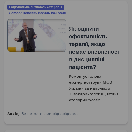
Раціональна антибіотикотерапія
Лектор: Попович Василь Іванович
Як оцінити
ефективність
терапії, якщо
немає впевненості
в дисципліні
пацієнта?
Коментує голова
експертної групи МОЗ
України за напрямом
"Отоларингологія. Дитяча
отоларингологія.
Сурдологія", доктор
медичних наук, професор
Захід:
Ви питаєте - ми відповідаємо
Попович Василь Іванович.