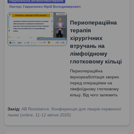
Раціональна антибіотикотерапія
Лектор: Гавриленко Юрій Володимирович
Периопераційна
терапія
хірургічних
втручань на
лімфоїдному
глотковому кільці
Периопераційна
імунореабілітація хворих
перед операціями на
лімфоїдному глотковому
кільці. Від чого залежить
успіх операцій на ЛГК?
Обстеження дітей перед
Захід:
AB Resistance. Конференція для лікарів первинної
операцією на ЛГК.
ланки (online, 11-12 квітня 2020)