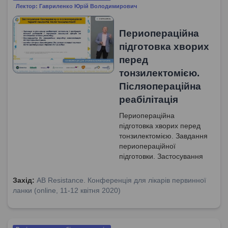
Лектор: Гавриленко Юрій Володимирович
Периопераційна
підготовка хворих
перед
тонзилектомією.
Післяопераційна
реабілітація
Периопераційна
підготовка хворих перед
тонзилектомією. Завдання
периопераційної
підготовки. Застосування
бензидаміну в
післяопераційній терапії
Захід:
AB Resistance. Конференція для лікарів первинної
пацієнтів після
ланки (online, 11-12 квітня 2020)
тонзилектомії. Механізм
запальної відповіді. Рання
імунореабілітація пацієнтів
після тонзилектомії.