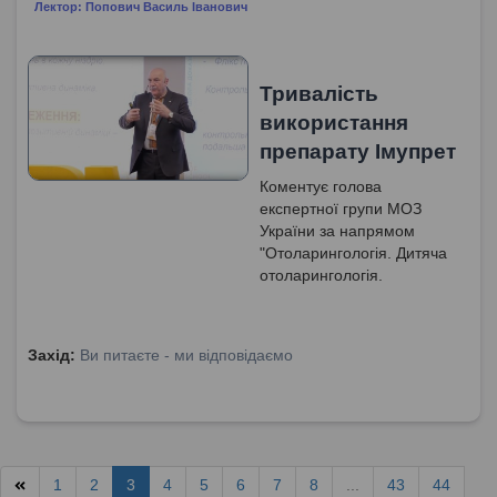
Лектор: Попович Василь Іванович
Тривалість
використання
препарату Імупрет
Коментує голова
експертної групи МОЗ
України за напрямом
"Отоларингологія. Дитяча
отоларингологія.
Сурдологія", доктор
медичних наук, професор
Попович Василь Іванович.
Захід:
Ви питаєте - ми відповідаємо
1
2
3
4
5
6
7
8
...
43
44