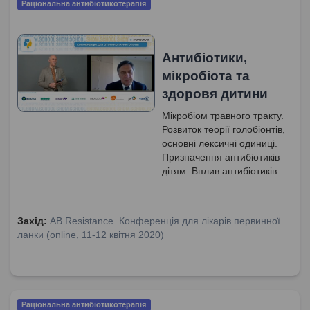
Раціональна антибіотикотерапія
Антибіотики,
мікробіота та
здоровя дитини
Мікробіом травного тракту.
Розвиток теорії голобіонтів,
основні лексичні одиниці.
Призначення антибіотиків
дітям. Вплив антибіотиків
на мікробіом. Терапія
антибіотиками, як фактор
ризику розвитку.
Захід:
AB Resistance. Конференція для лікарів первинної
ланки (online, 11-12 квітня 2020)
Раціональна антибіотикотерапія