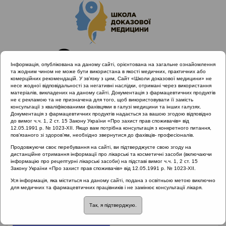
Інформація, опублікована на даному сайті, орієнтована на загальне ознайомлення
та жодним чином не може бути використана в якості медичних, практичних або
комерційних рекомендацій. У зв’язку з цим, Сайт «Школи доказової медицини» не
несе жодної відповідальності за негативні наслідки, отримані через використання
матеріалів, викладених на даному сайті. Документація з фармацевтичних продуктів
не є рекламою та не призначена для того, щоб використовувати її замість
консультації з кваліфікованими фахівцями в галузі медицини та інших галузях.
Головна
Документація з фармацевтичних продуктів надається за вашою згодою відповідно
Проведені заходи :: Раціональна антибіотикотерапія
до вимог ч.ч. 1, 2 ст. 15 Закону України «Про захист прав споживачів» від
12.05.1991 р. № 1023-XII. Якщо вам потрібна консультація з конкретного питання,
пов’язаного зі здоров’ям, необхідно звернутися до фахівців- професіоналів.
Продовжуючи своє перебування на сайті, ви підтверджуєте свою згоду на
Проведені заходи
::
Раціональна
дистанційне отримання інформації про лікарські та косметичні засоби (включаючи
інформацію про рецептурні лікарські засоби) на підставі вимог ч.ч. 1, 2 ст. 15
антибіотикотерапія
Закону України «Про захист прав споживачів» від 12.05.1991 р. № 1023-XII.
Уся інформація, яка міститься на даному сайті, подана з освітньою метою виключно
Рубрика:
для медичних та фармацевтичних працівників і не замінює консультації лікаря.
Раціональна антибіотикотерапія
Так, я підтверджую.