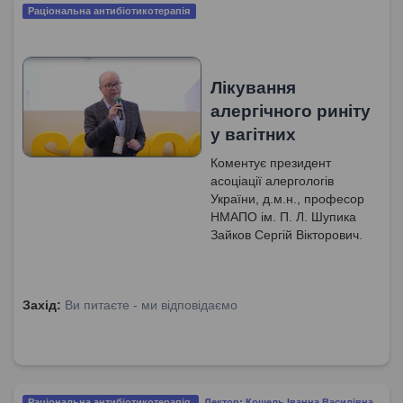
Раціональна антибіотикотерапія
Лікування
алергічного риніту
у вагітних
Коментує президент
асоціації алергологів
України, д.м.н., професор
НМАПО ім. П. Л. Шупика
Зайков Сергій Вікторович.
Захід:
Ви питаєте - ми відповідаємо
Раціональна антибіотикотерапія
Лектор: Кошель Іванна Василівна