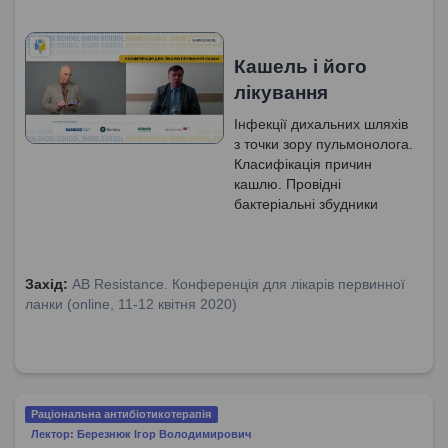
Кашель і його
лікування
Інфекції дихальних шляхів
з точки зору пульмонолога.
Класифікація причин
кашлю. Провідні
бактеріальні збудники
кашлю. Класифікація
мукоактивних засобів.
Вплив ердостеїну на
кашель та його причину.
Захід:
AB Resistance. Конференція для лікарів первинної
Покази до системної АБ
ланки (online, 11-12 квітня 2020)
терапії при ГРЗ.
Раціональна антибіотикотерапія
Лектор: Березнюк Ігор Володимирович