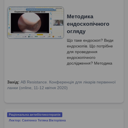
Методика
ендоскопічного
огляду
Що таке ендоскоп? Види
ендоскопів. Що потрібне
для проведення
ендоскопічного
дослідження? Методика
ендоскопічного огляду.
Ендоскопічне обстеження
носа: викривлена
Захід:
AB Resistance. Конференція для лікарів первинної
перегородка, поліпозний
ланки (online, 11-12 квітня 2020)
риносинусит,
новоутвореня порожнини
носу та стридор у
новонародженого.
Ендоскопічний огляд вуха:
Раціональна антибіотикотерапія
анатомія, мезотимпаніт,
Лектор: Святенко Тетяна Вікторівна
новоутворення барабанної