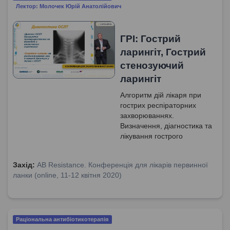
лікарських засобів, що
Лектор: Молочек Юрій Анатолійович
застосовуються під час
вагітності.
ГРІ: Гострий
ларингіт, Гострий
стенозуючий
ларингіт
Алгоритм дій лікаря при
гострих респіраторних
захворюваннях.
Визначення, діагностика та
лікування гострого
ларингіту. Гострий
стенозуючий
Захід:
AB Resistance. Конференція для лікарів первинної
ларинготрахеїт -
ланки (online, 11-12 квітня 2020)
особливості, дігностика та
лікування. Алгоритм
надання невідкладнох
допомоги дітям з гострим
стенозуючим
Раціональна антибіотикотерапія
ларинготрахеїтом.