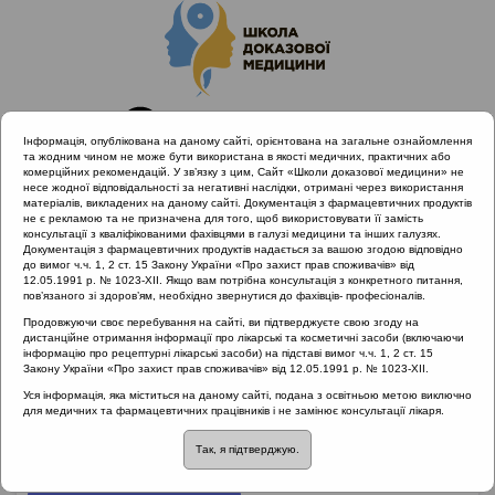
Інформація, опублікована на даному сайті, орієнтована на загальне ознайомлення
та жодним чином не може бути використана в якості медичних, практичних або
комерційних рекомендацій. У зв’язку з цим, Сайт «Школи доказової медицини» не
несе жодної відповідальності за негативні наслідки, отримані через використання
матеріалів, викладених на даному сайті. Документація з фармацевтичних продуктів
не є рекламою та не призначена для того, щоб використовувати її замість
консультації з кваліфікованими фахівцями в галузі медицини та інших галузях.
Головна
Документація з фармацевтичних продуктів надається за вашою згодою відповідно
Проведені заходи :: Раціональна антибіотикотерапія
до вимог ч.ч. 1, 2 ст. 15 Закону України «Про захист прав споживачів» від
12.05.1991 р. № 1023-XII. Якщо вам потрібна консультація з конкретного питання,
пов’язаного зі здоров’ям, необхідно звернутися до фахівців- професіоналів.
Продовжуючи своє перебування на сайті, ви підтверджуєте свою згоду на
Проведені заходи
::
Раціональна
дистанційне отримання інформації про лікарські та косметичні засоби (включаючи
інформацію про рецептурні лікарські засоби) на підставі вимог ч.ч. 1, 2 ст. 15
антибіотикотерапія
Закону України «Про захист прав споживачів» від 12.05.1991 р. № 1023-XII.
Уся інформація, яка міститься на даному сайті, подана з освітньою метою виключно
Рубрика:
для медичних та фармацевтичних працівників і не замінює консультації лікаря.
Раціональна антибіотикотерапія
Так, я підтверджую.