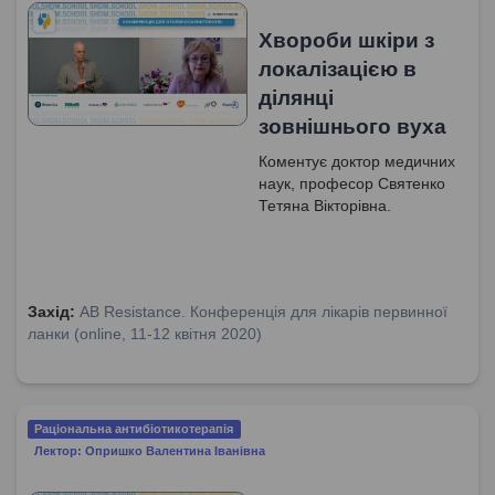
перетинки та ретракційна
кишеня.
Хвороби шкіри з
локалізацією в
ділянці
зовнішнього вуха
Коментує доктор медичних
наук, професор Святенко
Тетяна Вікторівна.
Захід:
AB Resistance. Конференція для лікарів первинної
ланки (online, 11-12 квітня 2020)
Раціональна антибіотикотерапія
Лектор: Опришко Валентина Іванівна