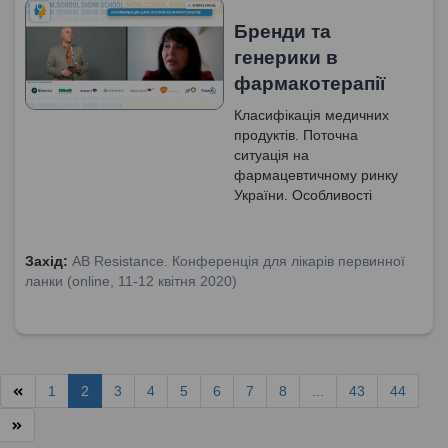
Бренди та
генерики в
фармакотерапії
Класифікація медичних
продуктів. Поточна
ситуація на
фармацевтичному ринку
України. Особливості
фармацевтичного ринку
України. Фітоніринг - новий
стандарт фітомедицини.
Захід:
AB Resistance. Конференція для лікарів первинної
Еквівалентність лікарських
ланки (online, 11-12 квітня 2020)
препаратів. Як оцінюють
лікарські препарати в
Україні?
1
2
3
4
5
6
7
8
...
43
44