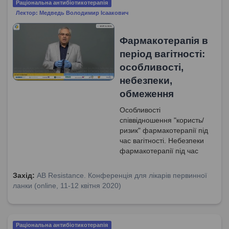
Раціональна антибіотикотерапія
Лектор: Медведь Володимир Ісаакович
Фармакотерапія в
період вагітності:
особливості,
небезпеки,
обмеження
Особливості
співвідношення "користь/
ризик" фармакотерапії під
час вагітності. Небезпеки
фармакотерапії під час
вагітності. Гестаційні зміни
фармакокінетики.
Захід:
AB Resistance. Конференція для лікарів первинної
Закономірності
ланки (online, 11-12 квітня 2020)
проникнення ліків до
плода. Фази утробного
розвитку і можливі побічні
ефекти ЛЗ. Категорії
Раціональна антибіотикотерапія