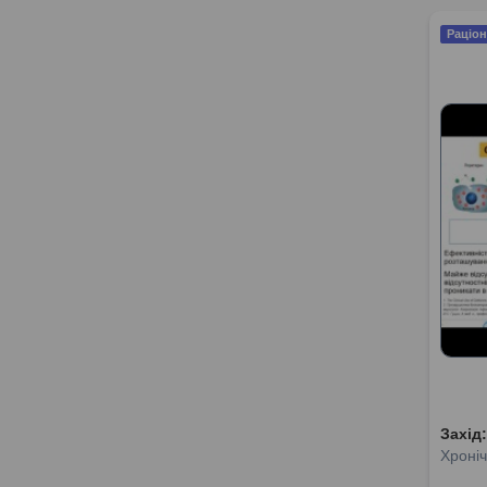
Раціон
Захід
Хроніч