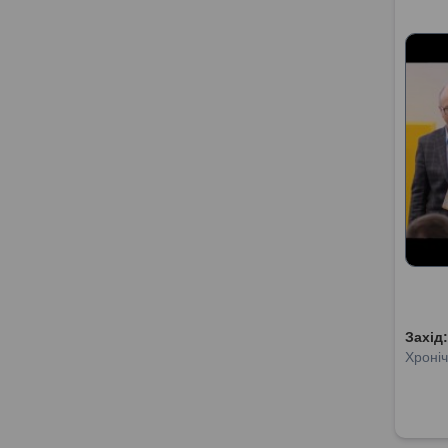
Захід
Хроніч