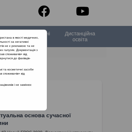
тори
Спеціальні
Дистанційна
ристана в якості медичних,
випуски
освіта
льності за негативні
тів не є рекламою та не
их галузях. Документація з
рав споживачів» від
ернутися до фахівців-
кі та косметичні засоби
ав споживачів» від
цівників і не замінює
туальна основа сучасної
ини