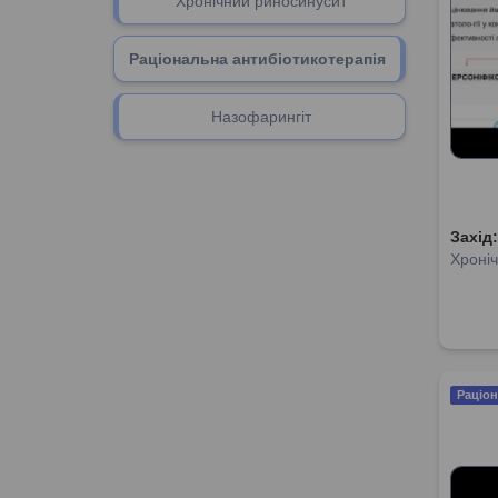
Хронічний риносинусит
Раціональна антибіотикотерапія
Назофарингіт
Захід
Хроніч
Раціон