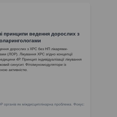
і принципи ведення дорослих з
оларингологами
ення дорослих з ХРС без НП лікарями-
тами (ЛОР). Лікування ХРС згідно концепції
медицини 4Р. Принцип індивідуалізації лікування
ковий синусит. Фітоімуномодулятори із
сною активністю.
ОР органів як міждисциплінарна проблема. Фокус: