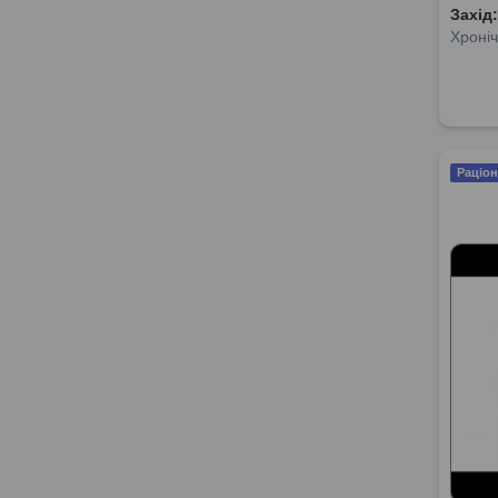
Захід
Хроніч
Раціон