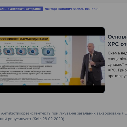
альна антибіотикотерапія
Лектор: Попович Василь Іванович
Основн
ХРС от
Схема вед
спеціаліс
сучасної 
ХРС. Гриб
противіру
:
Антибіотикорезистентність при лікуванні загальних захворювань Л
ний ринусинусит (Київ 28.02.2020)