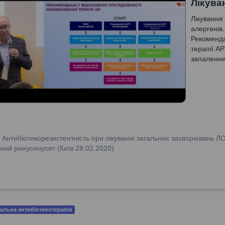
Лікува
Лікування 
алергенів
Рекоменда
терапії А
запалення
топічні на
:
Антибіотикорезистентність при лікуванні загальних захворювань Л
ний ринусинусит (Київ 28.02.2020)
альна антибіотикотерапія