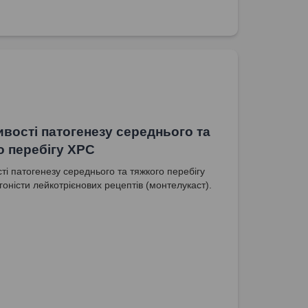
вості патогенезу середнього та
о перебігу ХРС
ті патогенезу середнього та тяжкого перебігу
гоністи лейкотрієнових рецептів (монтелукаст).