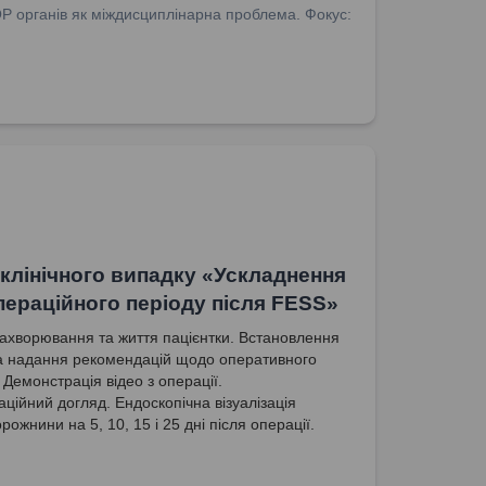
ОР органів як міждисциплінарна проблема. Фокус:
 клінічного випадку «Ускладнення
пераційного періоду після FESS»
ахворювання та життя пацієнтки. Встановлення
та надання рекомендацій щодо оперативного
 Демонстрація відео з операції.
ційний догляд. Ендоскопічна візуалізація
рожнини на 5, 10, 15 і 25 дні після операції.
складнення після FESS. Особливості
аційного догляду.