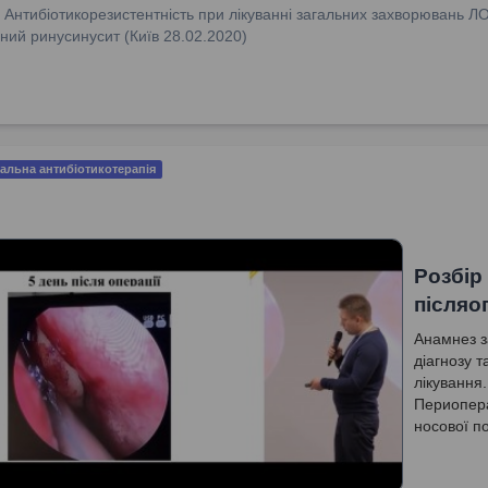
:
Антибіотикорезистентність при лікуванні загальних захворювань Л
ний ринусинусит (Київ 28.02.2020)
альна антибіотикотерапія
Розбір
післяо
Анамнез з
діагнозу 
лікування.
Периопера
носової по
Можливі у
післяопер