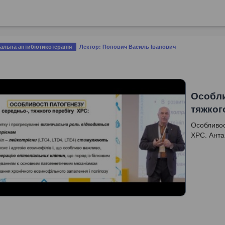
альна антибіотикотерапія
Лектор: Попович Василь Іванович
Особли
тяжког
Особливос
ХРС. Анта