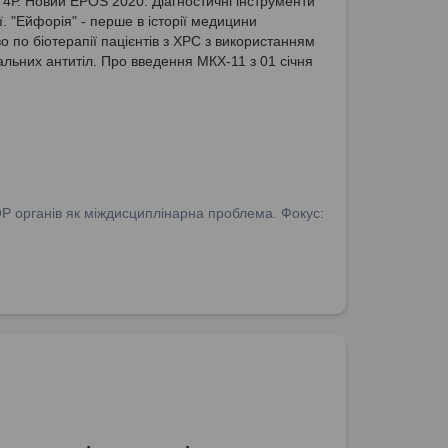
 4Р. Новий EPOS 2020. Діагностичні інструменти
ї. "Ейфорія" - перше в історії медицини
о по біотерапії пацієнтів з ХРС з використанням
льних антитіл. Про введення МКХ-11 з 01 січня
ОР органів як міждисциплінарна проблема. Фокус: