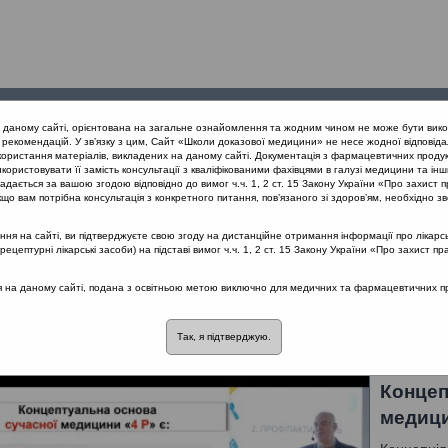
Проведені
Конференції
Партнери
Лек
а даному сайті, орієнтована на загальне ознайомлення та жодним чином не може бути вико
заходи
проекту
рекомендацій. У зв’язку з цим, Сайт «Школи доказової медицини» не несе жодної відповіда
користання матеріалів, викладених на даному сайті. Документація з фармацевтичних продук
користовувати її замість консультації з кваліфікованими фахівцями в галузі медицини та інш
тикотерапія
дається за вашою згодою відповідно до вимог ч.ч. 1, 2 ст. 15 Закону України «Про захист п
що вам потрібна консультація з конкретного питання, пов’язаного зі здоров’ям, необхідно зв
я на сайті, ви підтверджуєте свою згоду на дистанційне отримання інформації про лікарсь
а антибіотикотерапія
цептурні лікарські засоби) на підставі вимог ч.ч. 1, 2 ст. 15 Закону України «Про захист пр
ся на даному сайті, подана з освітньою метою виключно для медичних та фармацевтичних пра
альна антибіотикотерапія
Лектор: Попович Василь Іванович
Так, я підтверджую.
Концеп
медиц