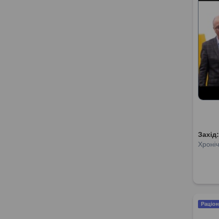
Захід
Хроніч
Раціон