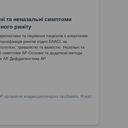
ні та неназальні симптоми
чного риніту
іагностики та лікування пацієнтів з алергічним
ласифікація ринітів згідно ЕААСІ, за
ологією, тривалістю та важкістю. Назальні та
і симптоми АР. Основні та додаткові методи
и АР. Дифдіагностика АР.
ОР органів як міждисциплінарна проблема. Фокус: