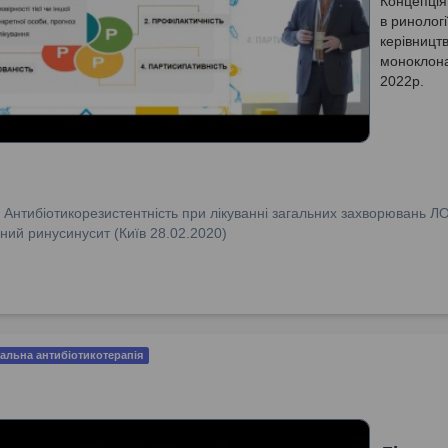
Концепція
в ринологі
керівництв
моноклона
2022р.
:
Антибіотикорезистентність при лікуванні загальних захворювань Л
ний ринусинусит (Київ 28.02.2020)
альна антибіотикотерапія