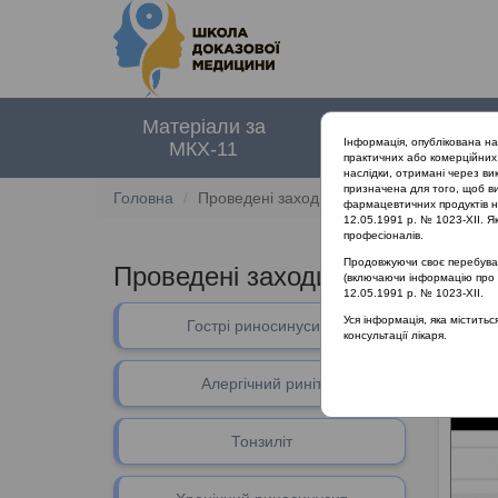
Матеріали за
Нормативні
Інформація, опублікована н
МКХ-11
документи
практичних або комерційних 
наслідки, отримані через ви
призначена для того, щоб ви
Головна
Проведені заходи :: Раціональна антибіо
фармацевтичних продуктів на
12.05.1991 р. № 1023-XII. Як
професіоналів.
Продовжуючи своє перебуванн
Проведені заходи
::
Раціональн
(включаючи інформацію про ре
12.05.1991 р. № 1023-XII.
Уся інформація, яка містить
Гострі риносинусити
Раціон
консультації лікаря.
Алергічний риніт
Тонзиліт