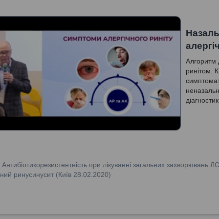
Назаль
алергі
Алгоритм д
ринітом. К
симптомат
неназальн
діагностик
:
Антибіотикорезистентність при лікуванні загальних захворювань Л
ний ринусинусит (Київ 28.02.2020)