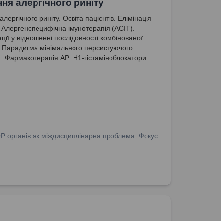
ння алергічного риніту
алергічного риніту. Освіта пацієнтів. Елімінація
. Алергенспецифічна імунотерапія (АСІТ).
ції у відношенні послідовності комбінованої
Р. Парадигма мінімального персистуючого
. Фармакотерапія АР: Н1-гістаміноблокатори,
зальні кортикостероїди.
ОР органів як міждисциплінарна проблема. Фокус: