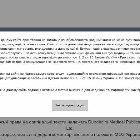
Проведені
Конференції
Партнери
Лек
а даному сайті, орієнтована на загальне ознайомлення та жодним чином не може бути вико
заходи
проекту
рекомендацій. У зв’язку з цим, Сайт «Школи доказової медицини» не несе жодної відповіда
користання матеріалів, викладених на даному сайті. Документація з фармацевтичних продук
користовувати її замість консультації з кваліфікованими фахівцями в галузі медицини та інш
ивідних шляхів
дається за вашою згодою відповідно до вимог ч.ч. 1, 2 ст. 15 Закону України «Про захист п
що вам потрібна консультація з конкретного питання, пов’язаного зі здоров’ям, необхідно зв
я на сайті, ви підтверджуєте свою згоду на дистанційне отримання інформації про лікарсь
Настанови на засадах доказової медицини. Створені DUODECIM M
цептурні лікарські засоби) на підставі вимог ч.ч. 1, 2 ст. 15 Закону України «Про захист пр
Publications, Ltd. Адаптовані для України групою експертів МОЗ У
ся на даному сайті, подана з освітньою метою виключно для медичних та фармацевтичних пра
лькулятори та анкети
Так, я підтверджую.
Програма 00006
. GFR calculator.
ські права на оригінальні тексти належать Duodecim Medical Publica
Ltd.
вторські права на додані коментарі експертів належать МОЗ Україн