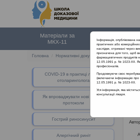
Матеріали за
Нормативні
Інформація, опублікована н
МКХ-11
документи
практичних або комерційних 
наслідки, отримані через ви
призначена для того, щоб ви
Головна
Нормативні документи
Інфекції сечов
фармацевтичних продуктів на
12.05.1991 р. № 1023-XII. Як
професіоналів.
СOVID-19 в практиці лікаря-
Продовжуючи своє перебуванн
(включаючи інформацію про ре
отоларинголога
12.05.1991 р. № 1023-XII.
Уся інформація, яка містить
консультації лікаря.
Ка
Як впроваджувати нові клінічні
протоколи
Гострий риносинусит
Автор
А
Алергічний риніт