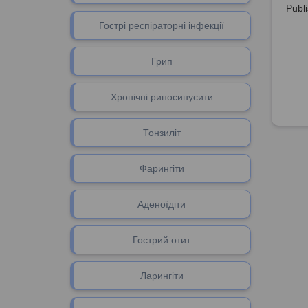
Publ
Гострі респіраторні інфекції
Грип
Хронічні риносинусити
Тонзиліт
Фарингіти
Аденоїдіти
Гоcтрий отит
Ларингіти