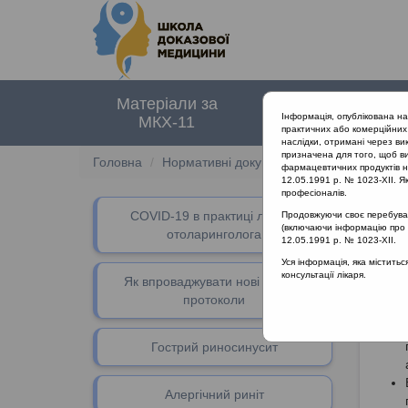
Матеріали за
Нормативні
Інформація, опублікована н
МКХ-11
документи
практичних або комерційних 
наслідки, отримані через ви
призначена для того, щоб ви
Головна
Нормативні документи
Інфекції сечов
фармацевтичних продуктів на
12.05.1991 р. № 1023-XII. Як
професіоналів.
СOVID-19 в практиці лікаря-
Продовжуючи своє перебуванн
(включаючи інформацію про ре
отоларинголога
12.05.1991 р. № 1023-XII.
Уся інформація, яка містить
консультації лікаря.
По
Як впроваджувати нові клінічні
протоколи
Гострий риносинусит
Алергічний риніт