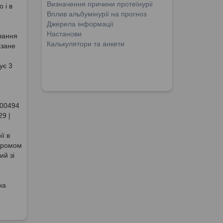
Визначення причини протеїнурії
 і в
Вплив альбумінурії на прогноз
Джерела інформації
Настанови
ювання
Калькулятори та анкети
азане
ує 3
 00494
9 |
ї в
дромом
ий зі
на