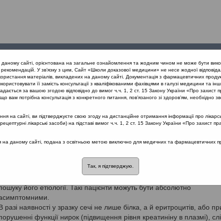
Проведені
Конференції
Партнери
Лек
а даному сайті, орієнтована на загальне ознайомлення та жодним чином не може бути вико
заходи
проекту
рекомендацій. У зв’язку з цим, Сайт «Школи доказової медицини» не несе жодної відповіда
користання матеріалів, викладених на даному сайті. Документація з фармацевтичних продук
користовувати її замість консультації з кваліфікованими фахівцями в галузі медицини та інш
ивідних шляхів
дається за вашою згодою відповідно до вимог ч.ч. 1, 2 ст. 15 Закону України «Про захист п
що вам потрібна консультація з конкретного питання, пов’язаного зі здоров’ям, необхідно зв
я на сайті, ви підтверджуєте свою згоду на дистанційне отримання інформації про лікарсь
Настанови на засадах доказової медицини. Створені DUODECIM M
цептурні лікарські засоби) на підставі вимог ч.ч. 1, 2 ст. 15 Закону України «Про захист пр
Publications, Ltd. Адаптовані для України групою експертів МОЗ У
ся на даному сайті, подана з освітньою метою виключно для медичних та фармацевтичних пра
стійна протеїнурія
Так, я підтверджую.
Вказує на той чи інший ступінь ураження нирок, і, як правило, вимаг
пошуку його етіології. Такі пацієнти можуть бути абсолютно
асимптомними.
В разі наявності у зразку сечі не лише білка, а й еритроцитів, або пр
порушенні функції нирок (підвищення рівня креатиніну в плазмі), сл