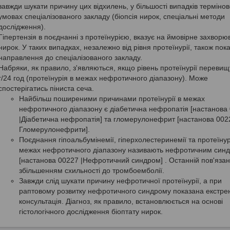
завжди шукати причину цих відхилень, у більшості випадків терміново
умовах спеціалізованого закладу (біопсія нирок, спеціальні методи
дослідження).
Гіпертензія в поєднанні з протеїнурією, вказує на ймовірне захвор
нирок. У таких випадках, незалежно від рівня протеїнурії, також пок
направлення до спеціалізованого закладу.
Набряки, як правило, з'являються, якщо рівень протеїнурії перевищ
г/24 год (протеїнурія в межах нефротичного діапазону). Може
спостерігатись піниста сеча.
Найбільш поширеними причинами протеїнурії в межах
нефротичного діапазону є діабетична нефропатія [настанова
|Діабетична нефропатія] та гломерулонефрит [настанова 0022
Гломерулонефрити].
Поєднання гіпоальбумінемії, гіперхолестеринемії та протеїнурі
межах нефротичного діапазону називають нефротичним син
[настанова 00227 |Нефротичний синдром] . Останній пов'язан
збільшенням схильності до тромбоемболії.
Завжди слід шукати причину нефротичної протеїнурії, а при
раптовому розвитку нефротичного синдрому показана екстре
консультація. Діагноз, як правило, встановлюється на основі
гістологічного дослідження біоптату нирок.