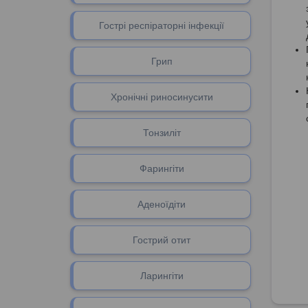
Гострі респіраторні інфекції
Грип
Хронічні риносинусити
Тонзиліт
Фарингіти
Аденоїдіти
Гоcтрий отит
Ларингіти