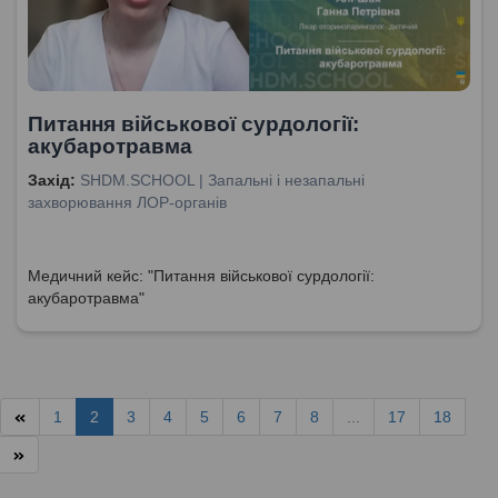
Питання військової сурдології:
акубаротравма
Захід:
SHDM.SCHOOL | Запальні і незапальні
захворювання ЛОР-органів
Медичний кейс: "Питання військової сурдології:
акубаротравма"
1
2
3
4
5
6
7
8
...
17
18