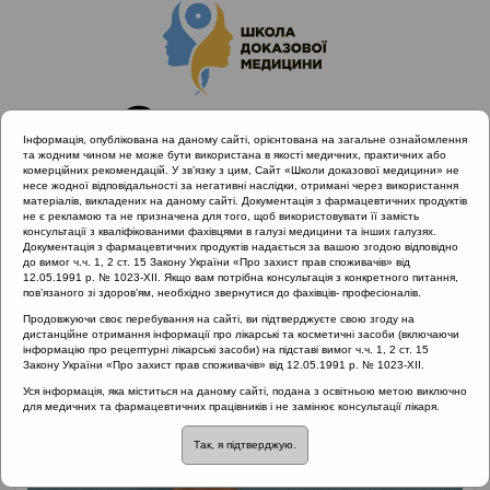
Інформація, опублікована на даному сайті, орієнтована на загальне ознайомлення
та жодним чином не може бути використана в якості медичних, практичних або
комерційних рекомендацій. У зв’язку з цим, Сайт «Школи доказової медицини» не
несе жодної відповідальності за негативні наслідки, отримані через використання
матеріалів, викладених на даному сайті. Документація з фармацевтичних продуктів
не є рекламою та не призначена для того, щоб використовувати її замість
консультації з кваліфікованими фахівцями в галузі медицини та інших галузях.
Головна
Лектори
Кошель Іванна Василівна
Документація з фармацевтичних продуктів надається за вашою згодою відповідно
до вимог ч.ч. 1, 2 ст. 15 Закону України «Про захист прав споживачів» від
12.05.1991 р. № 1023-XII. Якщо вам потрібна консультація з конкретного питання,
пов’язаного зі здоров’ям, необхідно звернутися до фахівців- професіоналів.
Продовжуючи своє перебування на сайті, ви підтверджуєте свою згоду на
дистанційне отримання інформації про лікарські та косметичні засоби (включаючи
інформацію про рецептурні лікарські засоби) на підставі вимог ч.ч. 1, 2 ст. 15
Закону України «Про захист прав споживачів» від 12.05.1991 р. № 1023-XII.
Уся інформація, яка міститься на даному сайті, подана з освітньою метою виключно
для медичних та фармацевтичних працівників і не замінює консультації лікаря.
Так, я підтверджую.