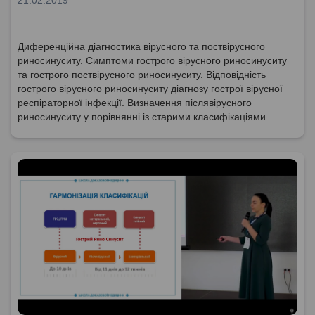
21.02.2019
Диференційна діагностика вірусного та поствірусного
риносинуситу. Симптоми гострого вірусного риносинуситу
та гострого поствірусного риносинуситу. Відповідність
гострого вірусного риносинуситу діагнозу гострої вірусної
респіраторної інфекції. Визначення післявірусного
риносинуситу у порівнянні із старими класифікаціями.