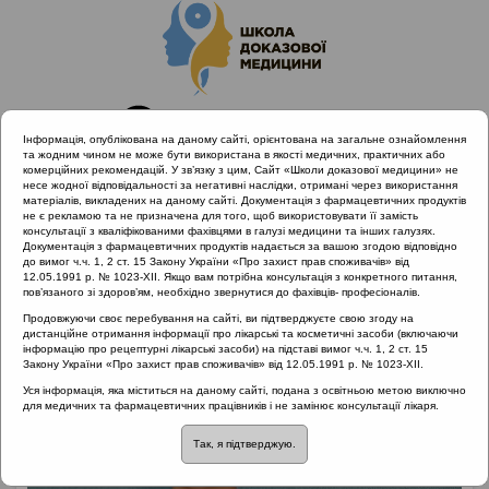
Інформація, опублікована на даному сайті, орієнтована на загальне ознайомлення
та жодним чином не може бути використана в якості медичних, практичних або
комерційних рекомендацій. У зв’язку з цим, Сайт «Школи доказової медицини» не
несе жодної відповідальності за негативні наслідки, отримані через використання
матеріалів, викладених на даному сайті. Документація з фармацевтичних продуктів
не є рекламою та не призначена для того, щоб використовувати її замість
консультації з кваліфікованими фахівцями в галузі медицини та інших галузях.
Головна
Лектори
Кошель Іванна Василівна
Документація з фармацевтичних продуктів надається за вашою згодою відповідно
до вимог ч.ч. 1, 2 ст. 15 Закону України «Про захист прав споживачів» від
12.05.1991 р. № 1023-XII. Якщо вам потрібна консультація з конкретного питання,
пов’язаного зі здоров’ям, необхідно звернутися до фахівців- професіоналів.
Продовжуючи своє перебування на сайті, ви підтверджуєте свою згоду на
дистанційне отримання інформації про лікарські та косметичні засоби (включаючи
інформацію про рецептурні лікарські засоби) на підставі вимог ч.ч. 1, 2 ст. 15
Закону України «Про захист прав споживачів» від 12.05.1991 р. № 1023-XII.
Уся інформація, яка міститься на даному сайті, подана з освітньою метою виключно
для медичних та фармацевтичних працівників і не замінює консультації лікаря.
Так, я підтверджую.