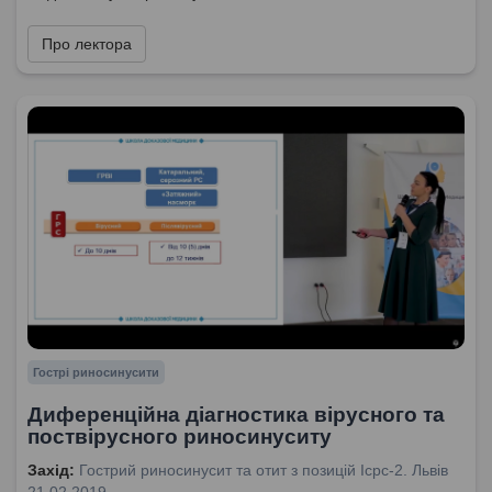
Про лектора
Гострі риносинусити
Диференційна діагностика вірусного та
поствірусного риносинуситу
Захід:
Гострий риносинусит та отит з позицій Icpc-2. Львів