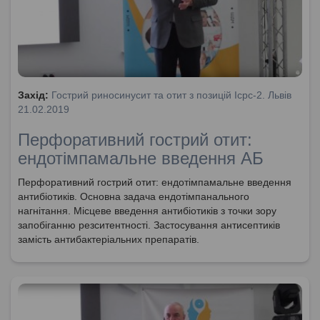
Захід:
Гострий риносинусит та отит з позицій Icpc-2. Львів
21.02.2019
Перфоративний гострий отит:
ендотімпамальне введення АБ
Перфоративний гострий отит: ендотімпамальне введення
антибіотиків. Основна задача ендотімпанального
нагнітання. Місцеве введення антибіотиків з точки зору
запобіганню резситентності. Застосування антисептиків
замість антибактеріальних препаратів.