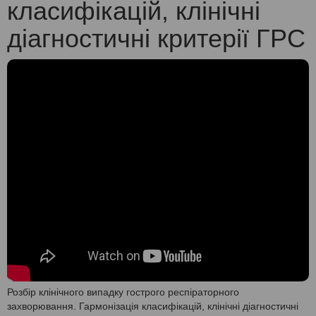
класифікацій, клінічні
діагностичні критерії ГРС
Розбір клінічного випадку гострого респіраторного
захворювання. Гармонізація класифікацій, клінічні діагностичні