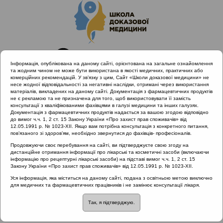
Інформація, опублікована на даному сайті, орієнтована на загальне ознайомлення
та жодним чином не може бути використана в якості медичних, практичних або
комерційних рекомендацій. У зв’язку з цим, Сайт «Школи доказової медицини» не
несе жодної відповідальності за негативні наслідки, отримані через використання
матеріалів, викладених на даному сайті. Документація з фармацевтичних продуктів
не є рекламою та не призначена для того, щоб використовувати її замість
консультації з кваліфікованими фахівцями в галузі медицини та інших галузях.
Головна
Проведені заходи
Документація з фармацевтичних продуктів надається за вашою згодою відповідно
Гострий риносинусит та отит з позицій Icpc-2. Львів
до вимог ч.ч. 1, 2 ст. 15 Закону України «Про захист прав споживачів» від
12.05.1991 р. № 1023-XII. Якщо вам потрібна консультація з конкретного питання,
21.02.2019
пов’язаного зі здоров’ям, необхідно звернутися до фахівців- професіоналів.
Розбір клінічного випадку ГРЗ. Гармонізація класифікацій,
Продовжуючи своє перебування на сайті, ви підтверджуєте свою згоду на
клінічні діагностичні критерії ГРС
дистанційне отримання інформації про лікарські та косметичні засоби (включаючи
інформацію про рецептурні лікарські засоби) на підставі вимог ч.ч. 1, 2 ст. 15
Закону України «Про захист прав споживачів» від 12.05.1991 р. № 1023-XII.
Уся інформація, яка міститься на даному сайті, подана з освітньою метою виключно
Розбір клінічного випадку
для медичних та фармацевтичних працівників і не замінює консультації лікаря.
Так, я підтверджую.
ГРЗ. Гармонізація