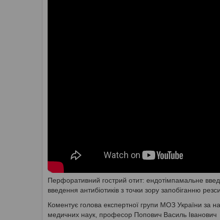
Перфоративний гострий отит: ендотімпамальне введе
введення антибіотиків з точки зору запобіганню резс
Коментує голова експертної групи МОЗ України за на
медичних наук, професор Попович Василь Іванович