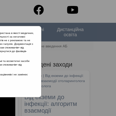
тори
Спеціальні
Дистанційна
ристана в якості медичних,
випуски
освіта
льності за негативні
тів не є рекламою та не
их галузях. Документація з
ий отит: ендотімпамальне введення АБ
рав споживачів» від
ернутися до фахівців-
кі та косметичні засоби
Проведені заходи
ав споживачів» від
е
цівників і не замінює
SHDM.info | Від екземи до інфекції:
алгоритм взаємодії отоларинголога
та дерматолога
Від екземи до
інфекції: алгоритм
взаємодії