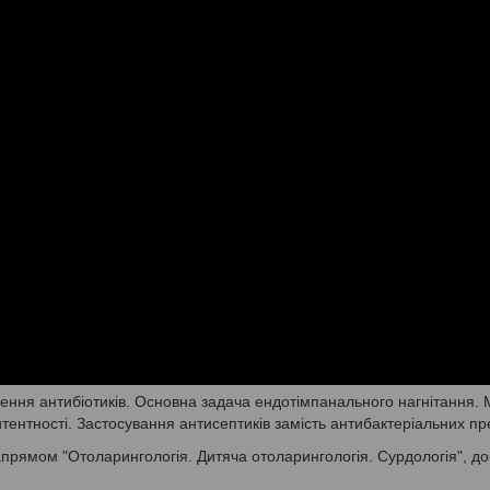
ння антибіотиків. Основна задача ендотімпанального нагнітання. 
итентності. Застосування антисептиків замість антибактеріальних пр
прямом "Отоларингологія. Дитяча отоларингологія. Сурдологія", до