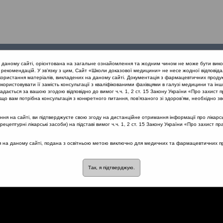
Проведені
Конференції
Партнери
Лек
а даному сайті, орієнтована на загальне ознайомлення та жодним чином не може бути вико
заходи
проекту
рекомендацій. У зв’язку з цим, Сайт «Школи доказової медицини» не несе жодної відповіда
користання матеріалів, викладених на даному сайті. Документація з фармацевтичних продук
користовувати її замість консультації з кваліфікованими фахівцями в галузі медицини та інш
 та отит з позицій Icpc-2. Львів 21.02.2019
Перфоративний гостр
дається за вашою згодою відповідно до вимог ч.ч. 1, 2 ст. 15 Закону України «Про захист п
що вам потрібна консультація з конкретного питання, пов’язаного зі здоров’ям, необхідно зв
я на сайті, ви підтверджуєте свою згоду на дистанційне отримання інформації про лікарсь
цептурні лікарські засоби) на підставі вимог ч.ч. 1, 2 ст. 15 Закону України «Про захист пр
рий отит: ендотімпамальн
ся на даному сайті, подана з освітньою метою виключно для медичних та фармацевтичних пра
Так, я підтверджую.