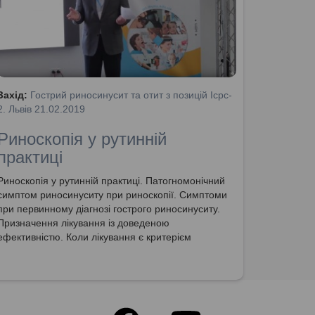
Захід:
Гострий риносинусит та отит з позицій Icpc-
2. Львів 21.02.2019
Риноскопія у рутинній
практиці
Риноскопія у рутинній практиці. Патогномонічний
симптом риносинуситу при риноскопії. Симптоми
при первинному діагнозі гострого риносинуситу.
Призначення лікування із доведеною
ефективністю. Коли лікування є критерієм
правильного діагнозу. Аномалії носа та перегляд
діагнозу. Патогномонічний симптом назофарингіту.