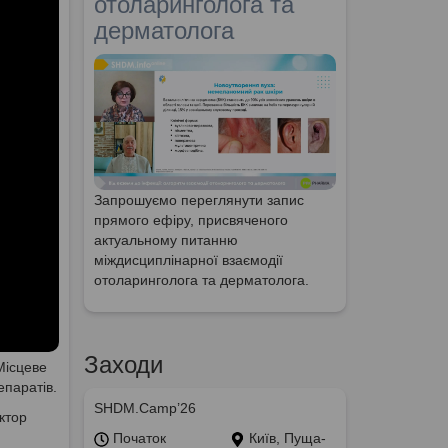
отоларинголога та
дерматолога
Запрошуємо переглянути запис
прямого ефіру, присвяченого
актуальному питанню
міждисциплінарної взаємодії
отоларинголога та дерматолога.
Заходи
Місцеве
епаратів.
SHDM.Camp’26
ктор
Початок
Київ, Пуща-