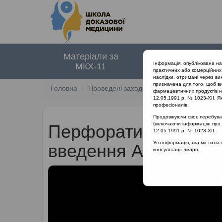
Матеріали за
Нормативні
Інформація, опублікована н
МКХ-11
документи
практичних або комерційних 
наслідки, отримані через ви
призначена для того, щоб ви
Головна
Проведені заходи
Гострий риносинусит
фармацевтичних продуктів на
12.05.1991 р. № 1023-XII. Як
професіоналів.
Продовжуючи своє перебуванн
(включаючи інформацію про ре
Перфоративний гост
12.05.1991 р. № 1023-XII.
Уся інформація, яка містить
введення АБ
консультації лікаря.