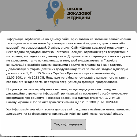
Інформація, опублікована на даному сайті, орієнтована на загальне ознайомлення
та жодним чином не може бути використана в якості медичних, практичних або
комерційних рекомендацій. У зв’язку з цим, Сайт «Школи доказової медицини» не
несе жодної відповідальності за негативні наслідки, отримані через використання
матеріалів, викладених на даному сайті. Документація з фармацевтичних продуктів
не є рекламою та не призначена для того, щоб використовувати її замість
консультації з кваліфікованими фахівцями в галузі медицини та інших галузях.
Головна
Проведені заходи
Документація з фармацевтичних продуктів надається за вашою згодою відповідно
Гострий риносинусит та отит з позицій Icpc-2. Львів
до вимог ч.ч. 1, 2 ст. 15 Закону України «Про захист прав споживачів» від
12.05.1991 р. № 1023-XII. Якщо вам потрібна консультація з конкретного питання,
21.02.2019
пов’язаного зі здоров’ям, необхідно звернутися до фахівців- професіоналів.
Топічні антибактеріальні засоби: ефективність не доведено!
Продовжуючи своє перебування на сайті, ви підтверджуєте свою згоду на
дистанційне отримання інформації про лікарські та косметичні засоби (включаючи
інформацію про рецептурні лікарські засоби) на підставі вимог ч.ч. 1, 2 ст. 15
Закону України «Про захист прав споживачів» від 12.05.1991 р. № 1023-XII.
Топічні антибактеріальні
Уся інформація, яка міститься на даному сайті, подана з освітньою метою виключно
для медичних та фармацевтичних працівників і не замінює консультації лікаря.
засоби: ефективність не
Так, я підтверджую.
доведено!