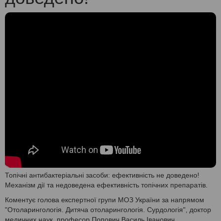
Топічні антибактеріальні засоби: ефективність не доведено!
Механізм дії та недоведена ефективність топічних препаратів.
Коментує голова експертної групи МОЗ України за напрямом
"Отоларингологія. Дитяча отоларингологія. Сурдологія", доктор
медичних наук, професор Попович Василь Іванович