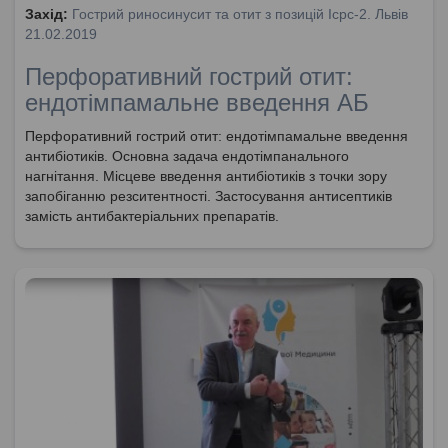
Захід:
Гострий риносинусит та отит з позицій Icpc-2. Львів
21.02.2019
Перфоративний гострий отит:
ендотімпамальне введення АБ
Перфоративний гострий отит: ендотімпамальне введення
антибіотиків. Основна задача ендотімпанального
нагнітання. Місцеве введення антибіотиків з точки зору
запобіганню резситентності. Застосування антисептиків
замість антибактеріальних препаратів.