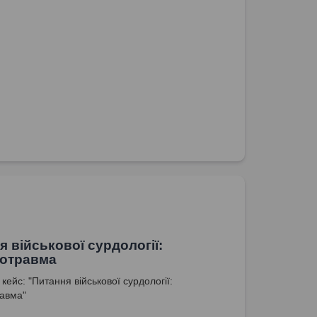
я військової сурдології:
ротравма
кейс: "Питання військової сурдології:
авма"