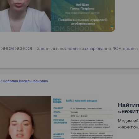
:
SHDM.SCHOOL | Запальні і незапальні захворювання ЛОР-органів
: Попович Василь Іванович
Найтип
«нежит
Медичний 
«нежитю» 