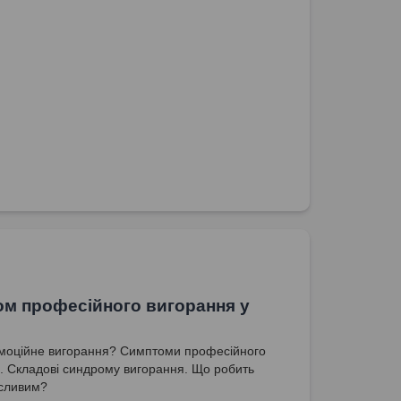
м професійного вигорання у
моційне вигорання? Симптоми професійного
. Складові синдрому вигорання. Що робить
асливим?