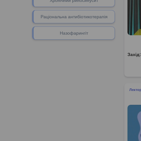
Хронічний риносинусит
Раціональна антибіотикотерапія
Назофарингіт
Захід
Лектор