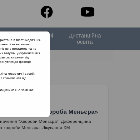
тори
Спеціальні
Дистанційна
ристана в якості медичних,
випуски
освіта
льності за негативні
тів не є рекламою та не
их галузях. Документація з
рав споживачів» від
ернутися до фахівців-
кі та косметичні засоби
ав споживачів» від
цівників і не замінює
на настанова «Хвороба Меньєра»
значення "Хвороби Меньєра". Диференційна
ка хвороби Меньєра. Лікування ХМ.