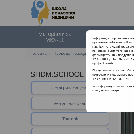
Матеріали за
Нормативні
Інформація, опублікована н
МКХ-11
документи
практичних або комерційних 
наслідки, отримані через ви
призначена для того, щоб ви
Головна
Проведені заходи
SHDM.SCHOOL | Зап
фармацевтичних продуктів на
12.05.1991 р. № 1023-XII. Як
професіоналів.
Продовжуючи своє перебуванн
SHDM.SCHOOL | Запальні і не
(включаючи інформацію про ре
12.05.1991 р. № 1023-XII.
Уся інформація, яка містить
Гострі риносинусити
консультації лікаря.
Алергічний риніт
Тонзиліт