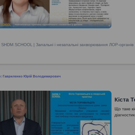
:
SHDM.SCHOOL | Запальні і незапальні захворювання ЛОР-органів
р: Гавриленко Юрій Володимирович
Кіста 
Що таке к
діагностик