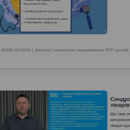
:
SHDM.SCHOOL | Запальні і незапальні захворювання ЛОР-органів
Синдро
лікарів
Що таке е
вигорання
лікаря щ