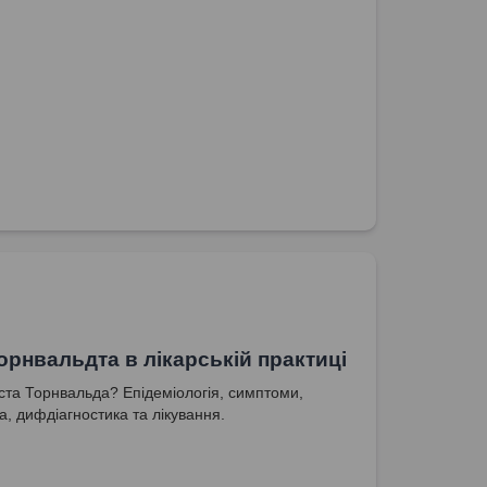
Торнвальдта в лікарській практиці
іста Торнвальда? Епідеміологія, симптоми,
а, дифдіагностика та лікування.