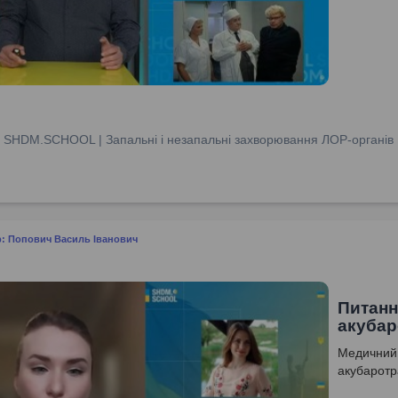
:
SHDM.SCHOOL | Запальні і незапальні захворювання ЛОР-органів
: Попович Василь Іванович
Питанн
акуба
Медичний 
акубаротр