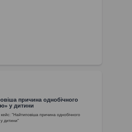
овіша причина однобічного
ю» у дитини
кейс: "Найтиповіша причина однобічного
у дитини"