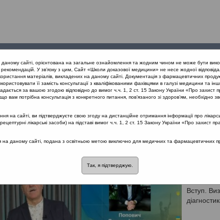
Проведені
Конференції
Партнери
Лек
а даному сайті, орієнтована на загальне ознайомлення та жодним чином не може бути вико
заходи
проекту
рекомендацій. У зв’язку з цим, Сайт «Школи доказової медицини» не несе жодної відповіда
користання матеріалів, викладених на даному сайті. Документація з фармацевтичних продук
користовувати її замість консультації з кваліфікованими фахівцями в галузі медицини та інш
альні і незапальні захворювання ЛОР-органів
дається за вашою згодою відповідно до вимог ч.ч. 1, 2 ст. 15 Закону України «Про захист п
що вам потрібна консультація з конкретного питання, пов’язаного зі здоров’ям, необхідно зв
я на сайті, ви підтверджуєте свою згоду на дистанційне отримання інформації про лікарсь
запальні захворювання ЛОР-органів
цептурні лікарські засоби) на підставі вимог ч.ч. 1, 2 ст. 15 Закону України «Про захист пр
ся на даному сайті, подана з освітньою метою виключно для медичних та фармацевтичних пра
Так, я підтверджую.
Клініч
Вступ. Ви
діагности