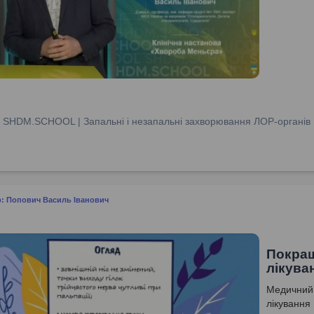
:
SHDM.SCHOOL | Запальні і незапальні захворювання ЛОР-органів
: Попович Василь Іванович
Покращ
лікува
Медичний 
лікування