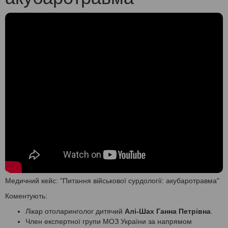
Медичний кейс: "Питання військової сурдології: акубаротравма"
Коментують:
Лікар отоларинголог дитячий
Алі-Шах Ганна Петрівна
.
Член експертної групи МОЗ України за напрямом