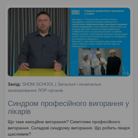
Захід:
SHDM.SCHOOL | Запальні і незапальні
захворювання ЛОР-органів
Синдром професійного вигорання у
лікарів
Що таке емоційне вигорання? Симптоми професійного
вигорання. Складові синдрому вигорання. Що робить лікаря
щасливим?