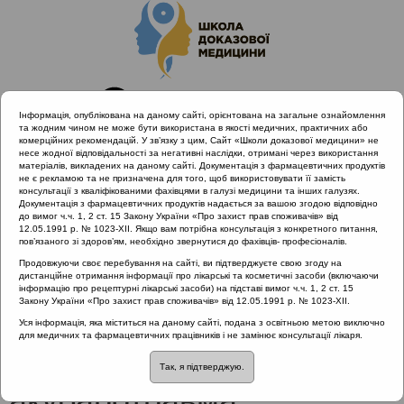
Інформація, опублікована на даному сайті, орієнтована на загальне ознайомлення
та жодним чином не може бути використана в якості медичних, практичних або
комерційних рекомендацій. У зв’язку з цим, Сайт «Школи доказової медицини» не
несе жодної відповідальності за негативні наслідки, отримані через використання
матеріалів, викладених на даному сайті. Документація з фармацевтичних продуктів
не є рекламою та не призначена для того, щоб використовувати її замість
консультації з кваліфікованими фахівцями в галузі медицини та інших галузях.
Головна
Проведені заходи
Документація з фармацевтичних продуктів надається за вашою згодою відповідно
SHDM.SCHOOL | Запальні і незапальні захворювання ЛОР-
до вимог ч.ч. 1, 2 ст. 15 Закону України «Про захист прав споживачів» від
12.05.1991 р. № 1023-XII. Якщо вам потрібна консультація з конкретного питання,
органів
пов’язаного зі здоров’ям, необхідно звернутися до фахівців- професіоналів.
Питання військової сурдології: акубаротравма
Продовжуючи своє перебування на сайті, ви підтверджуєте свою згоду на
дистанційне отримання інформації про лікарські та косметичні засоби (включаючи
інформацію про рецептурні лікарські засоби) на підставі вимог ч.ч. 1, 2 ст. 15
Закону України «Про захист прав споживачів» від 12.05.1991 р. № 1023-XII.
Питання військової
Уся інформація, яка міститься на даному сайті, подана з освітньою метою виключно
для медичних та фармацевтичних працівників і не замінює консультації лікаря.
сурдології:
Так, я підтверджую.
акубаротравма