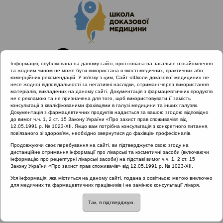
Інформація, опублікована на даному сайті, орієнтована на загальне ознайомлення
та жодним чином не може бути використана в якості медичних, практичних або
комерційних рекомендацій. У зв’язку з цим, Сайт «Школи доказової медицини» не
несе жодної відповідальності за негативні наслідки, отримані через використання
матеріалів, викладених на даному сайті. Документація з фармацевтичних продуктів
не є рекламою та не призначена для того, щоб використовувати її замість
консультації з кваліфікованими фахівцями в галузі медицини та інших галузях.
Головна
Проведені заходи
Документація з фармацевтичних продуктів надається за вашою згодою відповідно
SHDM.info | Концепція єдності дихальних шляхів, як основа
до вимог ч.ч. 1, 2 ст. 15 Закону України «Про захист прав споживачів» від
12.05.1991 р. № 1023-XII. Якщо вам потрібна консультація з конкретного питання,
для лікування коморбідних захворювань
пов’язаного зі здоров’ям, необхідно звернутися до фахівців- професіоналів.
Концепція єдності дихальних шляхів, як основа для
Продовжуючи своє перебування на сайті, ви підтверджуєте свою згоду на
лікування коморбідних захворювань
дистанційне отримання інформації про лікарські та косметичні засоби (включаючи
інформацію про рецептурні лікарські засоби) на підставі вимог ч.ч. 1, 2 ст. 15
Закону України «Про захист прав споживачів» від 12.05.1991 р. № 1023-XII.
Уся інформація, яка міститься на даному сайті, подана з освітньою метою виключно
Концепція єдності
для медичних та фармацевтичних працівників і не замінює консультації лікаря.
Так, я підтверджую.
дихальних шляхів, як