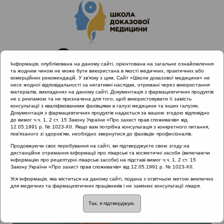
Інформація, опублікована на даному сайті, орієнтована на загальне ознайомлення
та жодним чином не може бути використана в якості медичних, практичних або
комерційних рекомендацій. У зв’язку з цим, Сайт «Школи доказової медицини» не
несе жодної відповідальності за негативні наслідки, отримані через використання
матеріалів, викладених на даному сайті. Документація з фармацевтичних продуктів
не є рекламою та не призначена для того, щоб використовувати її замість
консультації з кваліфікованими фахівцями в галузі медицини та інших галузях.
Головна
Лектори
Кошель Іванна Василівна
Документація з фармацевтичних продуктів надається за вашою згодою відповідно
до вимог ч.ч. 1, 2 ст. 15 Закону України «Про захист прав споживачів» від
12.05.1991 р. № 1023-XII. Якщо вам потрібна консультація з конкретного питання,
пов’язаного зі здоров’ям, необхідно звернутися до фахівців- професіоналів.
Продовжуючи своє перебування на сайті, ви підтверджуєте свою згоду на
дистанційне отримання інформації про лікарські та косметичні засоби (включаючи
інформацію про рецептурні лікарські засоби) на підставі вимог ч.ч. 1, 2 ст. 15
Закону України «Про захист прав споживачів» від 12.05.1991 р. № 1023-XII.
Уся інформація, яка міститься на даному сайті, подана з освітньою метою виключно
для медичних та фармацевтичних працівників і не замінює консультації лікаря.
Так, я підтверджую.