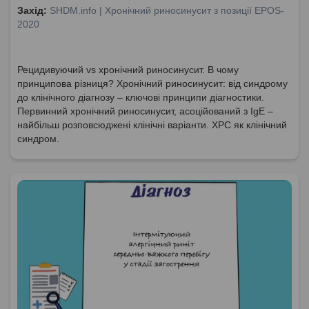
Захід:
SHDM.info | Хронічний риносинусит з позиції EPOS-
2020
Рецидивуючий vs хронічний риносинусит. В чому
принципова різниця? Хронічний риносинусит: від синдрому
до клінічного діагнозу – ключові принципи діагностики.
Первинний хронічний риносинусит, асоційований з IgE –
найбільш розповсюджені клінічні варіанти. ХРС як клінічний
синдром.