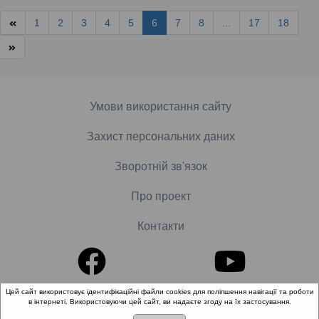
1
2
3
4
5
6
7
8
...
17
18
Умови використання сайту
Захист персональних даних
Зворотній зв'язок
Про проект
Контакти
Цей сайт використовує ідентифікаційні файли cookies для поліпшення навігації та роботи
в інтернеті. Використовуючи цей сайт, ви надаєте згоду на їх застосування.
© 2018-2026 «Школа доказової медицини». Всі права