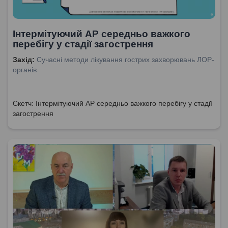
Інтермітуючий АР середньо важкого
перебігу у стадії загострення
Захід:
Сучасні методи лікування гострих захворювань ЛОР-
органів
Скетч: Інтермітуючий АР середньо важкого перебігу у стадії
загострення