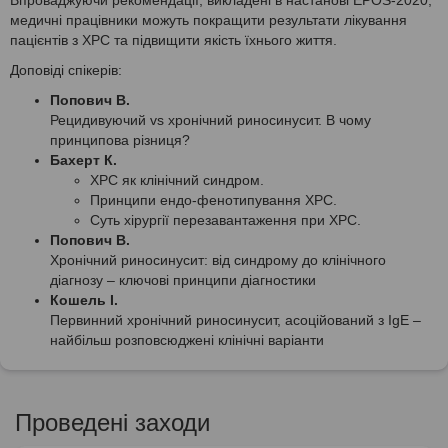
медичні працівники можуть покращити результати лікування
пацієнтів з ХРС та підвищити якість їхнього життя.
Доповіді спікерів:
Попович В.
Рецидивуючий vs хронічний риносинусит. В чому
принципова різниця?
Бахерт К.
ХРС як клінічний синдром.
Принципи ендо-фенотипування ХРС.
Суть хірургії перезавантаження при ХРС.
Попович В.
Хронічний риносинусит: від синдрому до клінічного
діагнозу – ключові принципи діагностики
Кошель І.
Первинний хронічний риносинусит, асоційований з IgE –
найбільш розповсюджені клінічні варіанти
Проведені заходи