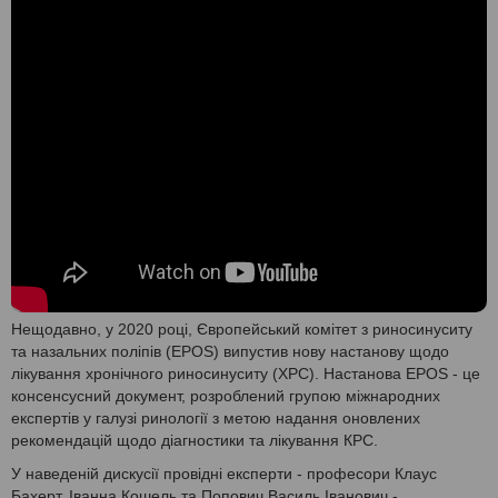
Нещодавно, у 2020 році, Європейський комітет з риносинуситу
та назальних поліпів (EPOS) випустив нову настанову щодо
лікування хронічного риносинуситу (ХРС). Настанова EPOS - це
консенсусний документ, розроблений групою міжнародних
експертів у галузі ринології з метою надання оновлених
рекомендацій щодо діагностики та лікування КРС.
У наведеній дискусії провідні експерти - професори Клаус
Бахерт, Іванна Кошель та Попович Василь Іванович -