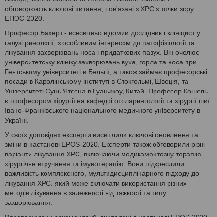
обговорюють ключові питання, пов'язані з ХРС з точки зору
ЕПОС-2020.
Професор Бахерт - всесвітньо відомий дослідник і клініцист у
галузі ринології, з особливим інтересом до патофізіології та
лікування захворювань носа і придаткових пазух. Він очолює
університетську клініку захворювань вуха, горла та носа при
Гентському університеті в Бельгії, а також займає професорські
посади в Каролінському інституті в Стокгольмі, Швеція, та
Університеті Сунь Ятсена в Гуанчжоу, Китай. Професор Кошель
є професором хірургії на кафедрі отоларингології та хірургії шиї
Івано-Франківського національного медичного університету в
Україні.
У своїх доповідях експерти висвітлили ключові оновлення та
зміни в настанові EPOS-2020. Експерти також обговорили різні
варіанти лікування ХРС, включаючи медикаментозну терапію,
хірургічне втручання та імунотерапію. Вони підкреслили
важливість комплексного, мультидисциплінарного підходу до
лікування ХРС, який може включати використання різних
методів лікування в залежності від тяжкості та типу
захворювання.
Впроваджуючи рекомендації, викладені в настанові EPOS-2020,