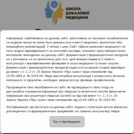
Інформація, опублікована на даному сайті, орієнтована на загальне ознайомлення
та жодним чином не може бути використана в якості медичних, практичних або
комерційних рекомендацій. У зв’язку з цим, Сайт «Школи доказової медицини» не
несе жодної відповідальності за негативні наслідки, отримані через використання
матеріалів, викладених на даному сайті. Документація з фармацевтичних продуктів
не є рекламою та не призначена для того, щоб використовувати її замість
консультації з кваліфікованими фахівцями в галузі медицини та інших галузях.
Головна
Проведені заходи
Документація з фармацевтичних продуктів надається за вашою згодою відповідно
SHDM.info | Хронічний риносинусит з позиції EPOS-2020
до вимог ч.ч. 1, 2 ст. 15 Закону України «Про захист прав споживачів» від
12.05.1991 р. № 1023-XII. Якщо вам потрібна консультація з конкретного питання,
Хронічний риносинусит з позиції EPOS-2020
пов’язаного зі здоров’ям, необхідно звернутися до фахівців- професіоналів.
Продовжуючи своє перебування на сайті, ви підтверджуєте свою згоду на
дистанційне отримання інформації про лікарські та косметичні засоби (включаючи
інформацію про рецептурні лікарські засоби) на підставі вимог ч.ч. 1, 2 ст. 15
Хронічний риносинусит з
Закону України «Про захист прав споживачів» від 12.05.1991 р. № 1023-XII.
Уся інформація, яка міститься на даному сайті, подана з освітньою метою виключно
позиції EPOS-2020
для медичних та фармацевтичних працівників і не замінює консультації лікаря.
Так, я підтверджую.