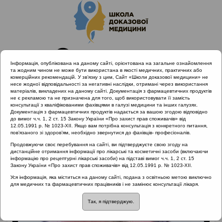
Інформація, опублікована на даному сайті, орієнтована на загальне ознайомлення
та жодним чином не може бути використана в якості медичних, практичних або
комерційних рекомендацій. У зв’язку з цим, Сайт «Школи доказової медицини» не
несе жодної відповідальності за негативні наслідки, отримані через використання
матеріалів, викладених на даному сайті. Документація з фармацевтичних продуктів
не є рекламою та не призначена для того, щоб використовувати її замість
консультації з кваліфікованими фахівцями в галузі медицини та інших галузях.
Головна
Лектори
Безшапочний Сергій Борисович
Документація з фармацевтичних продуктів надається за вашою згодою відповідно
до вимог ч.ч. 1, 2 ст. 15 Закону України «Про захист прав споживачів» від
12.05.1991 р. № 1023-XII. Якщо вам потрібна консультація з конкретного питання,
пов’язаного зі здоров’ям, необхідно звернутися до фахівців- професіоналів.
Продовжуючи своє перебування на сайті, ви підтверджуєте свою згоду на
дистанційне отримання інформації про лікарські та косметичні засоби (включаючи
інформацію про рецептурні лікарські засоби) на підставі вимог ч.ч. 1, 2 ст. 15
Закону України «Про захист прав споживачів» від 12.05.1991 р. № 1023-XII.
Уся інформація, яка міститься на даному сайті, подана з освітньою метою виключно
для медичних та фармацевтичних працівників і не замінює консультації лікаря.
Так, я підтверджую.