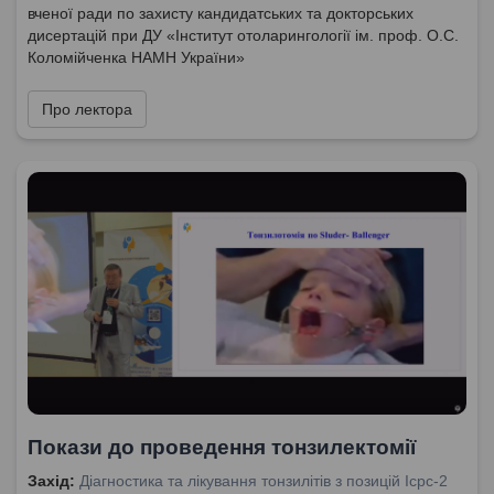
вченої ради по захисту кандидатських та докторських
дисертацій при ДУ «Інститут отоларингології ім. проф. О.С.
Коломійченка НАМН України»
Про лектора
Покази до проведення тонзилектомії
Захід:
Діагностика та лікування тонзилітів з позицій Icpc-2