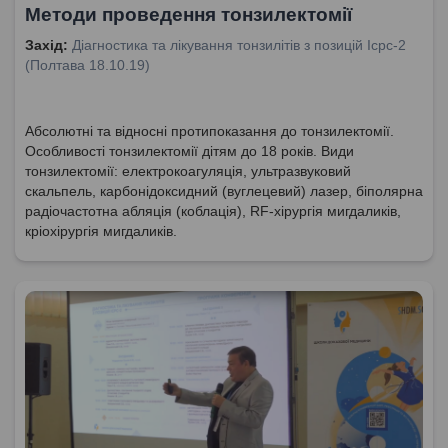
Методи проведення тонзилектомії
Захід:
Діагностика та лікування тонзилітів з позицій Icpc-2
(Полтава 18.10.19)
Абсолютні та відносні протипоказання до тонзилектомії.
Особливості тонзилектомії дітям до 18 років. Види
тонзилектомії: електрокоагуляція, ультразвуковий
скальпель, карбонідоксидний (вуглецевий) лазер, біполярна
радіочастотна абляція (коблація), RF-хірургія мигдаликів,
кріохірургія мигдаликів.