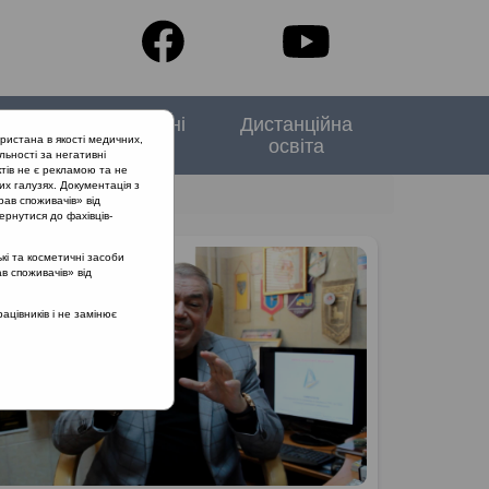
тори
Спеціальні
Дистанційна
ристана в якості медичних,
випуски
освіта
льності за негативні
тів не є рекламою та не
их галузях. Документація з
рав споживачів» від
ернутися до фахівців-
кі та косметичні засоби
ав споживачів» від
цівників і не замінює