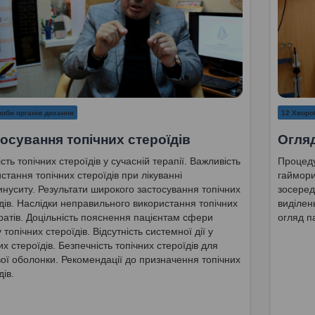
оби органів дихання
12 Хворо
осування топічних стероїдів
Огляд
сть топічних стероїдів у сучасній терапії. Важливість
Процеду
стання топічних стероїдів при лікуванні
гаймори
нуситу. Результати широкого застосування топічних
зосеред
дів. Наслідки неправильного використання топічних
виділен
атів. Доцільність пояснення пацієнтам сфери
огляд п
 топічних стероїдів. Відсутність системної дії у
их стероїдів. Безпечність топічних стероїдів для
ої оболонки. Рекомендації до призначення топічних
дів.