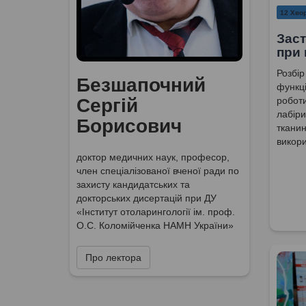
12 Хвор
Заст
при 
Розбір
Безшапочний
функці
роботи
Сергій
лабіри
Борисович
тканин
викор
доктор медичних наук, професор,
член спеціалізованої вченої ради по
захисту кандидатських та
докторських дисертацій при ДУ
«Інститут отоларингології ім. проф.
О.С. Коломійченка НАМН України»
Про лектора