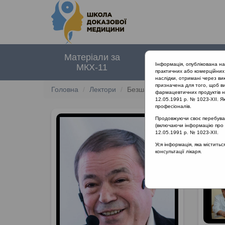
Матеріали за
Нормативні
Інформація, опублікована н
МКХ-11
документи
практичних або комерційних 
наслідки, отримані через ви
призначена для того, щоб ви
Головна
Лектори
Безшапочний Сергій Борисов
фармацевтичних продуктів на
12.05.1991 р. № 1023-XII. Як
професіоналів.
Продовжуючи своє перебуванн
(включаючи інформацію про ре
12.05.1991 р. № 1023-XII.
Уся інформація, яка містить
консультації лікаря.