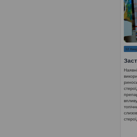
12 Хвор
Заст
Наявні
викори
риноси
стерої
препар
впливу
топічн
слизов
стерої