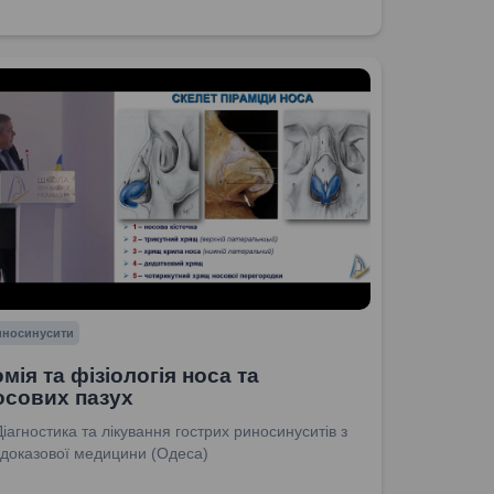
риносинусити
мія та фізіологія носа та
осових пазух
Діагностика та лікування гострих риносинуситів з
 доказової медицини (Одеса)