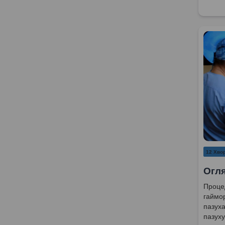
12 Хвор
Огля
Процед
гаймо
пазуха
пазуху