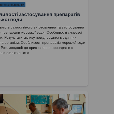
би органів дихання
ивості застосування препаратів
ької води
ьність самостійного виготовлення та застосування
в препаратів морської води. Особливості слизової
и. Результати впливу невідповідних медичних
 на організм. Особливості препаратів морської води
ії. Рекомендації до призначення препаратів з
ою ефективністю.