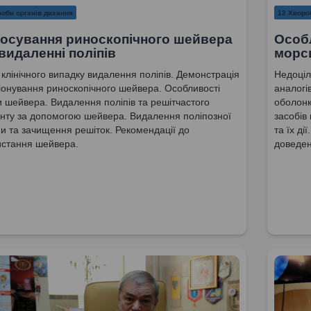
оби органів дихання
12 Хворо
осування риноскопічного шейвера
Особл
видаленні поліпів
морс
 клінічного випадку видалення поліпів. Демонстрація
Недоціл
онування риноскопічного шейвера. Особливості
аналогі
 шейвера. Видалення поліпів та решітчастого
оболонк
нту за допомогою шейвера. Видалення поліпозної
засобів
и та зачищення решіток. Рекомендації до
та їх д
истання шейвера.
доведен