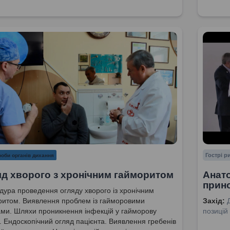
Гострі 
оби органів дихання
д хворого з хронічним гайморитом
Анато
прин
ура проведення огляду хворого із хронічним
ритом. Виявлення проблем із гайморовими
Захід:
ми. Шляхи проникнення інфекцій у гайморову
позицій
. Ендоскопічний огляд пацієнта. Виявлення гребенів