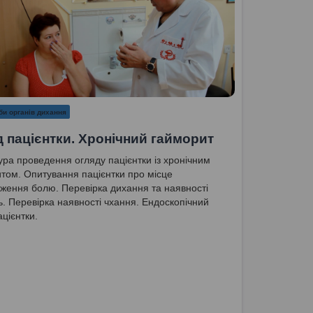
би органів дихання
 пацієнтки. Хронічний гайморит
ра проведення огляду пацієнтки із хронічним
том. Опитування пацієнтки про місце
ження болю. Перевірка дихання та наявності
ь. Перевірка наявності чхання. Ендоскопічний
ацієнтки.