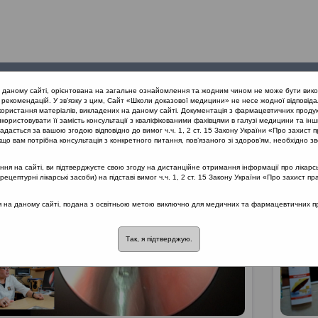
Проведені
Конференції
Партнери
Лек
а даному сайті, орієнтована на загальне ознайомлення та жодним чином не може бути вико
заходи
проекту
рекомендацій. У зв’язку з цим, Сайт «Школи доказової медицини» не несе жодної відповіда
користання матеріалів, викладених на даному сайті. Документація з фармацевтичних продук
користовувати її замість консультації з кваліфікованими фахівцями в галузі медицини та інш
ич
дається за вашою згодою відповідно до вимог ч.ч. 1, 2 ст. 15 Закону України «Про захист п
що вам потрібна консультація з конкретного питання, пов’язаного зі здоров’ям, необхідно зв
я на сайті, ви підтверджуєте свою згоду на дистанційне отримання інформації про лікарсь
цептурні лікарські засоби) на підставі вимог ч.ч. 1, 2 ст. 15 Закону України «Про захист пр
ся на даному сайті, подана з освітньою метою виключно для медичних та фармацевтичних пра
Так, я підтверджую.